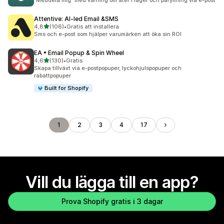
”Meddela mig” med varning om åter i lager och påfyllning via e-post
Attentive: AI‑led Email &SMS
av 5 stjärnor
4,8
(106)
•
Gratis att installera
106 recensioner totalt
Sms och e-post som hjälper varumärken att öka sin ROI
EA • Email Popup & Spin Wheel
av 5 stjärnor
4,6
(130)
•
Gratis
130 recensioner totalt
Skapa tillväxt via e-postpopuper, lyckohjulspopuper och
rabattpopuper
Built for Shopify
1
2
3
4
17
Vill du lägga till en app?
Prova Shopify gratis i 3 dagar