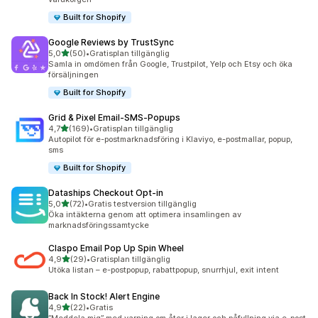
Built for Shopify
Google Reviews by TrustSync
av 5 stjärnor
5,0
(50)
•
Gratisplan tillgänglig
50 recensioner totalt
Samla in omdömen från Google, Trustpilot, Yelp och Etsy och öka
försäljningen
Built for Shopify
Grid & Pixel Email‑SMS‑Popups
av 5 stjärnor
4,7
(169)
•
Gratisplan tillgänglig
169 recensioner totalt
Autopilot för e-postmarknadsföring i Klaviyo, e-postmallar, popup,
sms
Built for Shopify
Dataships Checkout Opt‑in
av 5 stjärnor
5,0
(72)
•
Gratis testversion tillgänglig
72 recensioner totalt
Öka intäkterna genom att optimera insamlingen av
marknadsföringssamtycke
Claspo Email Pop Up Spin Wheel
av 5 stjärnor
4,9
(29)
•
Gratisplan tillgänglig
29 recensioner totalt
Utöka listan – e-postpopup, rabattpopup, snurrhjul, exit intent
Back In Stock! Alert Engine
av 5 stjärnor
4,9
(22)
•
Gratis
22 recensioner totalt