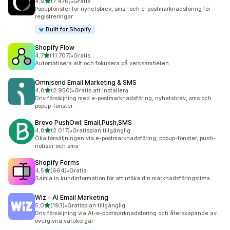
av 5 stjärnor
4,9
(7 476)
•
Gratis
7476 recensioner totalt
Popupfönster för nyhetsbrev, sms- och e-postmarknadsföring för
registreringar
Built for Shopify
Shopify Flow
av 5 stjärnor
4,7
(11 707)
•
Gratis
11707 recensioner totalt
Automatisera allt och fokusera på verksamheten
Omnisend Email Marketing & SMS
av 5 stjärnor
4,8
(2 950)
•
Gratis att installera
2950 recensioner totalt
Driv försäljning med e-postmarknadsföring, nyhetsbrev, sms och
popup-fönster
Brevo PushOwl: Email,Push,SMS
av 5 stjärnor
4,8
(2 017)
•
Gratisplan tillgänglig
2017 recensioner totalt
Öka försäljningen via e-postmarknadsföring, popup-fönster, push-
notiser och sms
Shopify Forms
av 5 stjärnor
4,5
(664)
•
Gratis
664 recensioner totalt
Samla in kundinformation för att utöka din marknadsföringslista
Wiz ‑ AI Email Marketing
av 5 stjärnor
5,0
(193)
•
Gratisplan tillgänglig
193 recensioner totalt
Driv försäljning via AI-e-postmarknadsföring och återskapande av
övergivna varukorgar