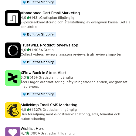
Built for Shopify
Abandoned Cart Email Marketing
av 5 stjärnor
4,9
(143)
•
Gratisplan tillgänglig
143 recensioner totalt
E-postmarknadsföring och återställning av övergiven kassa. Betala
per utskick
Built for Shopify
TrustWILL Product Reviews app
av 5 stjärnor
4,9
(1 495)
•
Gratis
1495 recensioner totalt
Collect videos reviews, amazon reviews & ali reviews importer
Built for Shopify
XFlow Back in Stock Alert
av 5 stjärnor
5,0
(48)
•
Gratisplan tillgänglig
48 recensioner totalt
Åter i lager-automatisering, påfyllningsmeddelanden, obegränsat
med e-post
Built for Shopify
Mailchimp Email SMS Marketing
av 5 stjärnor
4,8
(1 327)
•
Gratisplan tillgänglig
1327 recensioner totalt
Driv försäljning med e-postmarknadsföring, sms, formulär och
automatisering
Wishlist Hero
av 5 stjärnor
4,7
(368)
•
Gratisplan tillgänglig
368 recensioner totalt