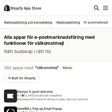
Shopify App Store
Marknadsföring och konvertering
Marknadsföring
E-postmarknadsfö
Alla appar för e-postmarknadsföring med
funktioner för välkomstmejl
Rätt budskap i rätt tid
392 appar med
Välkomstmejl
Rensa
Built for Shopify
Klaviyo: E‑post and sms
av 5 stjärnor
4,7
(2 945)
•
Gratis att installera
2945 recensioner totalt
Maximera ROI med AI-drivna e-post, sms och service
SendWILL Pop up Email Popup