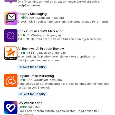
Öka försäljningen med en anpassningsbar önskelista och e-
postpåminnelser
Shopify Messaging
av 5 stjärnor
4,7
(4 095)
•
Gratis att installera
4095 recensioner totalt
E-post-, SMS- och WhatsApp-marknadsföring skapad för e-handel
Spoks: Email & SMS Marketing
av 5 stjärnor
4,9
(31)
•
Gratisplan tillgänglig
31 recensioner totalt
Allt-i-ett-plattform för e-post och SMS med en egen mobilapp
Ali Reviews: AI Product Review
av 5 stjärnor
4,8
(1 388)
•
Gratisplan tillgänglig
1388 recensioner totalt
Importverktyg för produktrecensioner – öka dropshipping-
försäljningen med recensioner
Built for Shopify
Seguno Email Marketing
av 5 stjärnor
4,8
(644)
•
Gratis att installera
644 recensioner totalt
Nyhetsbrev och automatisering för e-postmarknadsföring med stöd
för Canva och Sidekick
Built for Shopify
Joy Wishlist app
av 5 stjärnor
5,0
(11)
•
Gratis
11 recensioner totalt
Skapa och hantera personliga önskelistor – lägg enkelt till i
varukorgen