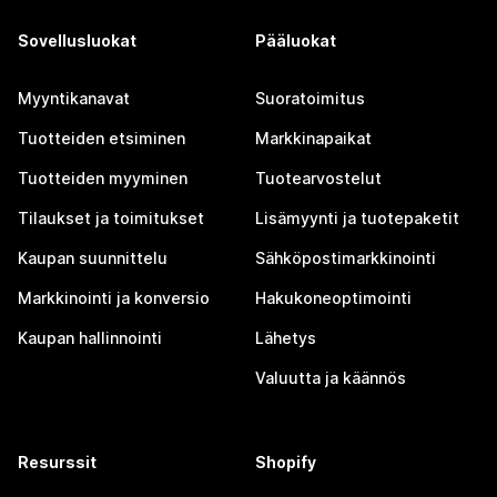
Sovellusluokat
Pääluokat
Myyntikanavat
Suoratoimitus
Tuotteiden etsiminen
Markkinapaikat
Tuotteiden myyminen
Tuotearvostelut
Tilaukset ja toimitukset
Lisämyynti ja tuotepaketit
Kaupan suunnittelu
Sähköpostimarkkinointi
Markkinointi ja konversio
Hakukoneoptimointi
Kaupan hallinnointi
Lähetys
Valuutta ja käännös
Resurssit
Shopify