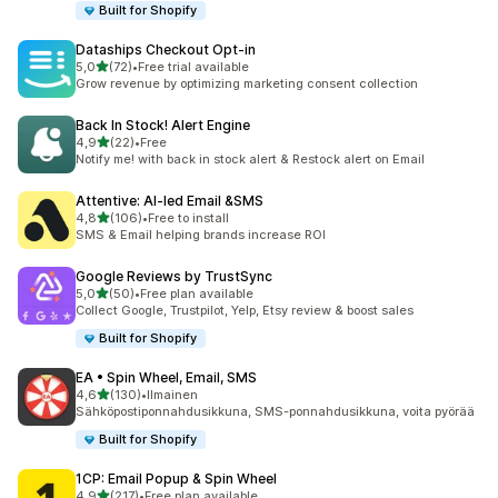
Built for Shopify
Dataships Checkout Opt‑in
/ 5 tähteä
5,0
(72)
•
Free trial available
72 arvostelua yhteensä
Grow revenue by optimizing marketing consent collection
Back In Stock! Alert Engine
/ 5 tähteä
4,9
(22)
•
Free
22 arvostelua yhteensä
Notify me! with back in stock alert & Restock alert on Email
Attentive: AI‑led Email &SMS
/ 5 tähteä
4,8
(106)
•
Free to install
106 arvostelua yhteensä
SMS & Email helping brands increase ROI
Google Reviews by TrustSync
/ 5 tähteä
5,0
(50)
•
Free plan available
50 arvostelua yhteensä
Collect Google, Trustpilot, Yelp, Etsy review & boost sales
Built for Shopify
EA • Spin Wheel, Email, SMS
/ 5 tähteä
4,6
(130)
•
Ilmainen
130 arvostelua yhteensä
Sähköpostiponnahdusikkuna, SMS-ponnahdusikkuna, voita pyörää
Built for Shopify
1CP: Email Popup & Spin Wheel
/ 5 tähteä
4,9
(217)
•
Free plan available