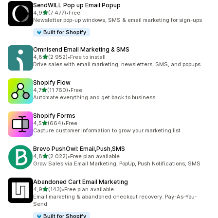
SendWILL Pop up Email Popup
/ 5 tähteä
4,9
(7 477)
•
Free
7477 arvostelua yhteensä
Newsletter pop-up windows, SMS & email marketing for sign-ups
Built for Shopify
Omnisend Email Marketing & SMS
/ 5 tähteä
4,8
(2 952)
•
Free to install
2952 arvostelua yhteensä
Drive sales with email marketing, newsletters, SMS, and popups
Shopify Flow
/ 5 tähteä
4,7
(11 760)
•
Free
11760 arvostelua yhteensä
Automate everything and get back to business
Shopify Forms
/ 5 tähteä
4,5
(664)
•
Free
664 arvostelua yhteensä
Capture customer information to grow your marketing list
Brevo PushOwl: Email,Push,SMS
/ 5 tähteä
4,8
(2 022)
•
Free plan available
2022 arvostelua yhteensä
Grow Sales via Email Marketing, PopUp, Push Notifications, SMS
Abandoned Cart Email Marketing
/ 5 tähteä
4,9
(143)
•
Free plan available
143 arvostelua yhteensä
Email marketing & abandoned checkout recovery. Pay-As-You-
Send
Built for Shopify