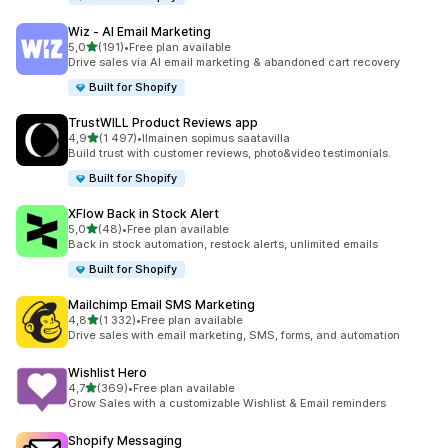
Wiz ‑ AI Email Marketing
/ 5 tähteä
5,0
(191)
•
Free plan available
191 arvostelua yhteensä
Drive sales via AI email marketing & abandoned cart recovery
Built for Shopify
TrustWILL Product Reviews app
/ 5 tähteä
4,9
(1 497)
•
Ilmainen sopimus saatavilla
1497 arvostelua yhteensä
Build trust with customer reviews, photo&video testimonials.
Built for Shopify
XFlow Back in Stock Alert
/ 5 tähteä
5,0
(48)
•
Free plan available
48 arvostelua yhteensä
Back in stock automation, restock alerts, unlimited emails
Built for Shopify
Mailchimp Email SMS Marketing
/ 5 tähteä
4,8
(1 332)
•
Free plan available
1332 arvostelua yhteensä
Drive sales with email marketing, SMS, forms, and automation
Wishlist Hero
/ 5 tähteä
4,7
(369)
•
Free plan available
369 arvostelua yhteensä
Grow Sales with a customizable Wishlist & Email reminders
Shopify Messaging