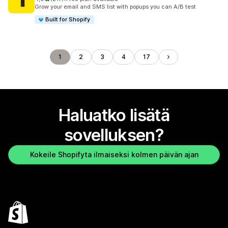
217 arvostelua yhteensä
Grow your email and SMS list with popups you can A/B test
Built for Shopify
1
2
3
4
17
Haluatko lisätä
sovelluksen?
Kokeile Shopifyta ilmaiseksi kolmen päivän ajan