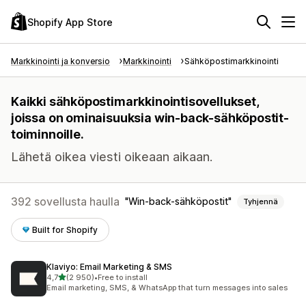
Shopify App Store
Markkinointi ja konversio
Markkinointi
Sähköpostimarkkinointi
Kaikki sähköpostimarkkinointisovellukset,
joissa on ominaisuuksia win-back-sähköpostit-
toiminnoille.
Lähetä oikea viesti oikeaan aikaan.
392 sovellusta haulla
Win-back-sähköpostit
Tyhjennä
Built for Shopify
Klaviyo: Email Marketing & SMS
/ 5 tähteä
4,7
(2 950)
•
Free to install
2950 arvostelua yhteensä
Email marketing, SMS, & WhatsApp that turn messages into sales