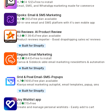
/ 5 tähteä
4,7
(4 122)
•
Free to install
4122 arvostelua yhteensä
Email, SMS, and WhatsApp marketing made for commerce
Spoks: Email & SMS Marketing
/ 5 tähteä
4,9
(30)
•
Free plan available
30 arvostelua yhteensä
All-in-one email and SMS platform with it's own mobile app
Ali Reviews: AI Product Review
/ 5 tähteä
4,8
(1 384)
•
Free plan available
1384 arvostelua yhteensä
Product reviews importer - Boost dropshipping sales w/ reviews
Built for Shopify
Seguno Email Marketing
/ 5 tähteä
4,8
(643)
•
Free to install
643 arvostelua yhteensä
Canva & Sidekick-able email marketing newsletters & automation
Built for Shopify
Grid & Pixel Email‑SMS‑Popups
/ 5 tähteä
4,7
(169)
•
Free plan available
169 arvostelua yhteensä
Klaviyo email marketing autopilot, email templates, popup, sms
Built for Shopify
Joy Wishlist app
/ 5 tähteä
5,0
(11)
•
Free
11 arvostelua yhteensä
Create and manage personal wishlists - Easily add to cart