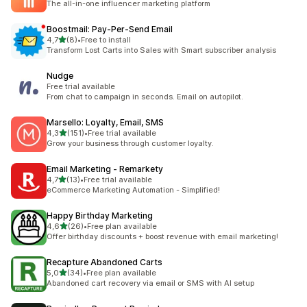
The all-in-one influencer marketing platform
Boostmail: Pay‑Per‑Send Email
z 5 hvězd
4,7
(8)
•
Free to install
Celkový počet recenzí: 8
Transform Lost Carts into Sales with Smart subscriber analysis
Nudge
Free trial available
From chat to campaign in seconds. Email on autopilot.
Marsello: Loyalty, Email, SMS
z 5 hvězd
4,3
(151)
•
Free trial available
Celkový počet recenzí: 151
Grow your business through customer loyalty.
Email Marketing ‑ Remarkety
z 5 hvězd
4,7
(13)
•
Free trial available
Celkový počet recenzí: 13
eCommerce Marketing Automation - Simplified!
Happy Birthday Marketing
z 5 hvězd
4,6
(26)
•
Free plan available
Celkový počet recenzí: 26
Offer birthday discounts + boost revenue with email marketing!
Recapture Abandoned Carts
z 5 hvězd
5,0
(34)
•
Free plan available
Celkový počet recenzí: 34
Abandoned cart recovery via email or SMS with AI setup