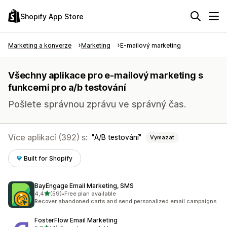
Shopify App Store
Marketing a konverze
Marketing
E-mailový marketing
Všechny aplikace pro e-mailový marketing s
funkcemi pro a/​b testování
Pošlete správnou zprávu ve správný čas.
Více aplikací (392) s:
A/​B testování
Vymazat
Built for Shopify
BayEngage Email Marketing, SMS
z 5 hvězd
4,4
(59)
•
Free plan available
Celkový počet recenzí: 59
Recover abandoned carts and send personalized email campaigns
FosterFlow Email Marketing