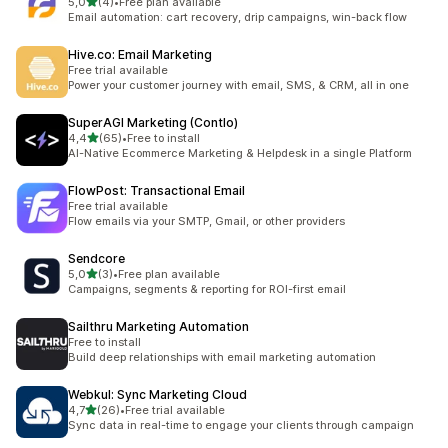
z 5 hvězd
5,0
(4)
•
Free plan available
Celkový počet recenzí: 4
Email automation: cart recovery, drip campaigns, win-back flow
Hive.co: Email Marketing
Free trial available
Power your customer journey with email, SMS, & CRM, all in one
SuperAGI Marketing (Contlo)
z 5 hvězd
4,4
(65)
•
Free to install
Celkový počet recenzí: 65
AI-Native Ecommerce Marketing & Helpdesk in a single Platform
FlowPost: Transactional Email
Free trial available
Flow emails via your SMTP, Gmail, or other providers
Sendcore
z 5 hvězd
5,0
(3)
•
Free plan available
Celkový počet recenzí: 3
Campaigns, segments & reporting for ROI-first email
Sailthru Marketing Automation
Free to install
Build deep relationships with email marketing automation
Webkul: Sync Marketing Cloud
z 5 hvězd
4,7
(26)
•
Free trial available
Celkový počet recenzí: 26
Sync data in real-time to engage your clients through campaign