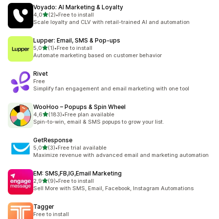
Voyado: AI Marketing & Loyalty
z 5 hvězd
4,0
(2)
•
Free to install
Celkový počet recenzí: 2
Scale loyalty and CLV with retail-trained AI and automation
Lupper: Email, SMS & Pop‑ups
z 5 hvězd
5,0
(1)
•
Free to install
Celkový počet recenzí: 1
Automate marketing based on customer behavior
Rivet
Free
Simplify fan engagement and email marketing with one tool
WooHoo – Popups & Spin Wheel
z 5 hvězd
4,6
(183)
•
Free plan available
Celkový počet recenzí: 183
Spin-to-win, email & SMS popups to grow your list.
GetResponse
z 5 hvězd
5,0
(3)
•
Free trial available
Celkový počet recenzí: 3
Maximize revenue with advanced email and marketing automation
EM: SMS,FB,IG,Email Marketing
z 5 hvězd
2,9
(9)
•
Free to install
Celkový počet recenzí: 9
Sell More with SMS, Email, Facebook, Instagram Automations
Tagger
Free to install