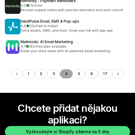
Remindly ‑ Payment Reminders
z 5 hvězd
5,0
(1)
•
Free
Celkový počet recenzí: 1
Recover unpaid orders with precise reminders and auto-cancel
SendPulse Email, SMS & Pop‑ups
z 5 hvězd
4,5
(3)
•
Free to install
Celkový počet recenzí: 3
Send emails, SMS, and more. Grow your list with pop-ups.
Mailmodo: AI Email Marketing
z 5 hvězd
4,7
(8)
•
Free plan available
Celkový počet recenzí: 8
Boost your store sales with AI-powered email marketing
1
2
3
4
5
6
17
Chcete přidat nějakou
aplikaci?
Vyzkoušejte si Shopify zdarma na 3 dny