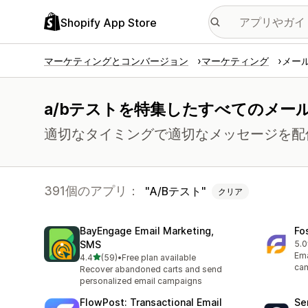
Shopify App Store
マーケティングとコンバージョン
マーケティング
メー
a/bテストを特集したすべてのメー
適切なタイミングで適切なメッセージを配
391個のアプリ：
A/Bテスト
クリア
BayEngage Email Marketing,
Fo
SMS
5.0
合
Ema
5つ星中
4.4
(59)
•
Free plan available
合計レビュー数：59件
cam
Recover abandoned carts and send
personalized email campaigns
FlowPost: Transactional Email
Se