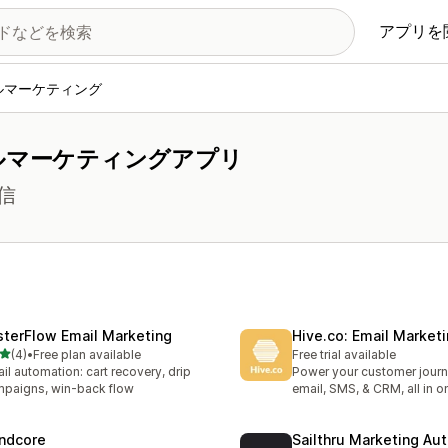
アプリを
ルマーケティング
ルマーケティングアプリ
信
sterFlow Email Marketing
Hive.co: Email Market
5つ星中
(4)
•
Free plan available
Free trial available
計レビュー数：4件
il automation: cart recovery, drip
Power your customer journ
paigns, win-back flow
email, SMS, & CRM, all in o
ndcore
Sailthru Marketing Au