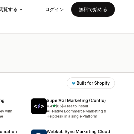
閲覧する
ログイン
無料で始める
Built for Shopify
ing
SuperAGI Marketing (Contlo)
5つ星中
4.4
(65)
•
Free to install
合計レビュー数：65件
ey with
AI-Native Ecommerce Marketing &
ne
Helpdesk in a single Platform
tomation
Webkul: Sync Marketing Cloud