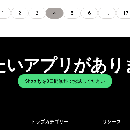
1
2
3
4
5
6
…
17
たいアプリがあり
Shopifyを3日間無料でお試しください
トップカテゴリー
リソース