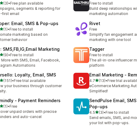
5つ星中
(3)
•
Free plan available
Free to install
計レビュー数：3件
paigns, segments & reporting for
Build deep relationships wi
-first email
marketing automation
pper: Email, SMS & Pop‑ups
Rivet
5つ星中
(1)
•
Free to install
Free
計レビュー数：1件
omate marketing based on
Simplify fan engagement a
tomer behavior
marketing with one tool
: SMS,FB,IG,Email Marketing
Tagger
5つ星中
(9)
•
Free to install
Free to install
計レビュー数：9件
l More with SMS, Email, Facebook,
The all-in-one influencer 
tagram Automations
platform
rsello: Loyalty, Email, SMS
Email Marketing ‑ Re
5つ星中
5つ星中
(151)
•
Free trial available
4.7
(13)
•
Free trial availab
計レビュー数：151件
合計レビュー数：13件
w your business through customer
eCommerce Marketing Aut
alty.
Simplified!
mindly ‑ Payment Reminders
SendPulse Email, SMS
5つ星中
(1)
•
Free
Pop‑ups
計レビュー数：1件
over unpaid orders with precise
5つ星中
4.5
(3)
•
Free to install
合計レビュー数：3件
inders and auto-cancel
Send emails, SMS, and mo
your list with pop-ups.