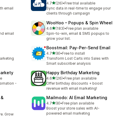
5つ星中
4.7
(26)
•
Free trial available
合計レビュー数：26件
th email
Sync data in real-time to engage your
clients through campaign
WooHoo – Popups & Spin Wheel
5つ星中
4.6
(183)
•
Free plan available
合計レビュー数：183件
nd email
Spin-to-win, email & SMS popups to
grow your list.
Boostmail: Pay‑Per‑Send Email
5つ星中
4.7
(8)
•
Free to install
合計レビュー数：8件
marketing
Transform Lost Carts into Sales with
Smart subscriber analysis
markety
Happy Birthday Marketing
5つ星中
le
4.6
(26)
•
Free plan available
合計レビュー数：26件
omation -
Offer birthday discounts + boost
revenue with email marketing!
 &
Mailmodo: AI Email Marketing
5つ星中
4.7
(8)
•
Free plan available
合計レビュー数：8件
Boost your store sales with AI-
powered email marketing
re. Grow