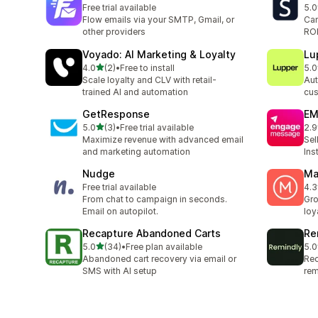
Free trial available
5.0
合
Flow emails via your SMTP, Gmail, or
Cam
other providers
ROI
Voyado: AI Marketing & Loyalty
Lu
5つ星中
4.0
(2)
•
Free to install
5.0
合計レビュー数：2件
合
Scale loyalty and CLV with retail-
Aut
trained AI and automation
cus
GetResponse
EM
5つ星中
5.0
(3)
•
Free trial available
2.9
合計レビュー数：3件
合
Maximize revenue with advanced email
Sel
and marketing automation
Ins
Nudge
Ma
Free trial available
4.3
合
From chat to campaign in seconds.
Gro
Email on autopilot.
loy
Recapture Abandoned Carts
Re
5つ星中
5.0
(34)
•
Free plan available
5.0
合計レビュー数：34件
合
Abandoned cart recovery via email or
Rec
SMS with AI setup
rem