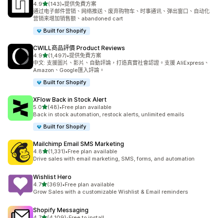
滿分 5 顆星
4.9
(143)
•
提供免費方案
共有 143 則評價
通过电子邮件营销、网络推送、废弃购物车、时事通讯、弹出窗口、自动化
营销来增加销售额、abandoned cart
Built for Shopify
CWILL商品評價 Product Reviews
滿分 5 顆星
4.9
(1,497)
•
提供免費方案
共有 1497 則評價
中文: 支援圖片、影片、自動評論，打造真實社會認證。支援 AliExpress、
Amazon、Google匯入評論。
Built for Shopify
XFlow Back in Stock Alert
滿分 5 顆星
5.0
(48)
•
Free plan available
共有 48 則評價
Back in stock automation, restock alerts, unlimited emails
Built for Shopify
Mailchimp Email SMS Marketing
滿分 5 顆星
4.8
(1,331)
•
Free plan available
共有 1331 則評價
Drive sales with email marketing, SMS, forms, and automation
Wishlist Hero
滿分 5 顆星
4.7
(369)
•
Free plan available
共有 369 則評價
Grow Sales with a customizable Wishlist & Email reminders
Shopify Messaging
滿分 5 顆星
4.7
(4,109)
•
Free to install