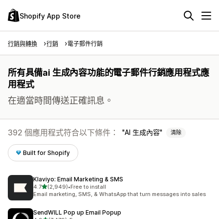
Shopify App Store
行銷與轉換
行銷
電子郵件行銷
所有具備ai 生成內容功能的電子郵件行銷應用程式應
用程式
在適當時間傳送正確訊息。
392 個應用程式符合以下條件：
AI 生成內容
清除
Built for Shopify
Klaviyo: Email Marketing & SMS
滿分 5 顆星
4.7
(2,949)
•
Free to install
共有 2949 則評價
Email marketing, SMS, & WhatsApp that turn messages into sales
SendWILL Pop up Email Popup