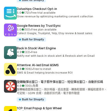
Built for Shopify
Dataships Checkout Opt‑in
滿分 5 顆星
5.0
(72)
•
Free trial available
共有 72 則評價
Grow revenue by optimizing marketing consent collection
Google Reviews by TrustSync
滿分 5 顆星
5.0
(50)
•
Free plan available
共有 50 則評價
Collect Google, Trustpilot, Yelp, Etsy review & boost sales
Built for Shopify
Back In Stock! Alert Engine
滿分 5 顆星
4.9
(22)
•
Free
共有 22 則評價
Notify me! with back in stock alert & Restock alert on Email
Attentive: AI‑led Email &SMS
滿分 5 顆星
4.8
(106)
•
Free to install
共有 106 則評價
SMS & Email helping brands increase ROI
旋轉輪彈出窗口、電子郵件彈出窗口、短信彈出窗口、自動折扣碼
滿分 5 顆星
4.6
(130)
•
免費
共有 130 則評價
旋轉輪遊戲彈出窗口、倒計時器、退出意圖、轉換和營銷、橫幅和選項卡、
可定制、GDPR 合規、自動折扣代碼、電子郵件驗證
Built for Shopify
1CP: Email Popup & Spin Wheel