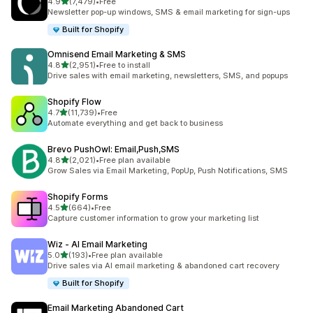
滿分 5 顆星
4.9
(7,479)
•
Free
共有 7479 則評價
Newsletter pop-up windows, SMS & email marketing for sign-ups
Built for Shopify
Omnisend Email Marketing & SMS
滿分 5 顆星
4.8
(2,951)
•
Free to install
共有 2951 則評價
Drive sales with email marketing, newsletters, SMS, and popups
Shopify Flow
滿分 5 顆星
4.7
(11,739)
•
Free
共有 11739 則評價
Automate everything and get back to business
Brevo PushOwl: Email,Push,SMS
滿分 5 顆星
4.8
(2,021)
•
Free plan available
共有 2021 則評價
Grow Sales via Email Marketing, PopUp, Push Notifications, SMS
Shopify Forms
滿分 5 顆星
4.5
(664)
•
Free
共有 664 則評價
Capture customer information to grow your marketing list
Wiz ‑ AI Email Marketing
滿分 5 顆星
5.0
(193)
•
Free plan available
共有 193 則評價
Drive sales via AI email marketing & abandoned cart recovery
Built for Shopify
Email Marketing Abandoned Cart