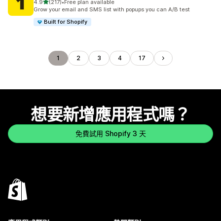
滿分 5 顆星
4.9
(217)
•
Free plan available
共有 217 則評價
Grow your email and SMS list with popups you can A/B test
Built for Shopify
1
2
3
4
17
想要新增應用程式嗎？
免費試用 Shopify 3 天