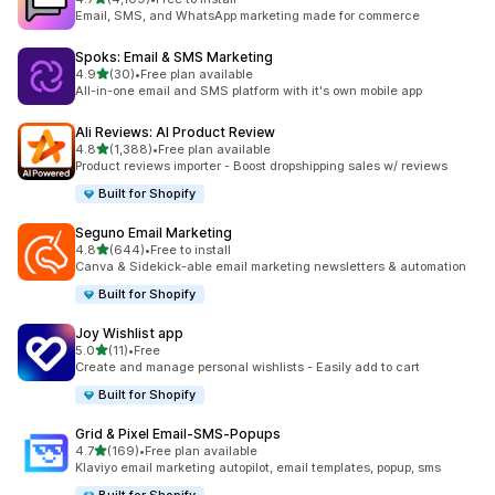
共有 4109 則評價
Email, SMS, and WhatsApp marketing made for commerce
Spoks: Email & SMS Marketing
滿分 5 顆星
4.9
(30)
•
Free plan available
共有 30 則評價
All-in-one email and SMS platform with it's own mobile app
Ali Reviews: AI Product Review
滿分 5 顆星
4.8
(1,388)
•
Free plan available
共有 1388 則評價
Product reviews importer - Boost dropshipping sales w/ reviews
Built for Shopify
Seguno Email Marketing
滿分 5 顆星
4.8
(644)
•
Free to install
共有 644 則評價
Canva & Sidekick-able email marketing newsletters & automation
Built for Shopify
Joy Wishlist app
滿分 5 顆星
5.0
(11)
•
Free
共有 11 則評價
Create and manage personal wishlists - Easily add to cart
Built for Shopify
Grid & Pixel Email‑SMS‑Popups
滿分 5 顆星
4.7
(169)
•
Free plan available
共有 169 則評價
Klaviyo email marketing autopilot, email templates, popup, sms