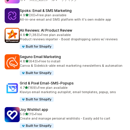
Spoks: Email & SMS Marketing
5つ星中
4.9
(30)
•
Free plan available
合計レビュー数：30件
All-in-one email and SMS platform with it's own mobile app
Ali Reviews: AI Product Review
5つ星中
4.8
(1,383)
•
Free plan available
合計レビュー数：1383件
Product reviews importer - Boost dropshipping sales w/ reviews
Built for Shopify
Seguno Email Marketing
5つ星中
4.8
(643)
•
Free to install
合計レビュー数：643件
Canva & Sidekick-able email marketing newsletters & automation
Built for Shopify
Grid & Pixel Email‑SMS‑Popups
5つ星中
4.7
(169)
•
Free plan available
合計レビュー数：169件
Klaviyo email marketing autopilot, email templates, popup, sms
Built for Shopify
Joy Wishlist app
5つ星中
5.0
(11)
•
Free
合計レビュー数：11件
Create and manage personal wishlists - Easily add to cart
Built for Shopify