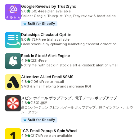
Google Reviews by TrustSync
5つ星中
5.0
(50)
•
Free plan available
合計レビュー数：50件
Collect Google, Trustpilot, Yelp, Etsy review & boost sales
Built for Shopify
Dataships Checkout Opt‑in
5つ星中
5.0
(72)
•
Free trial available
合計レビュー数：72件
Grow revenue by optimizing marketing consent collection
Back In Stock! Alert Engine
5つ星中
4.9
(22)
•
Free
合計レビュー数：22件
Notify me! with back in stock alert & Restock alert on Email
Attentive: AI‑led Email &SMS
5つ星中
4.8
(106)
•
Free to install
合計レビュー数：106件
SMS & Email helping brands increase ROI
スピン ホイール ポップアップ、電子メール ポップアップ
5つ星中
4.6
(130)
•
無料
合計レビュー数：130件
高コンバージョン スピン ホイール ポップアップ、終了インテント、カウ
ントダウン
Built for Shopify
1CP: Email Popup & Spin Wheel
5つ星中
4.9
(217)
•
Free plan available
合計レビュー数：217件