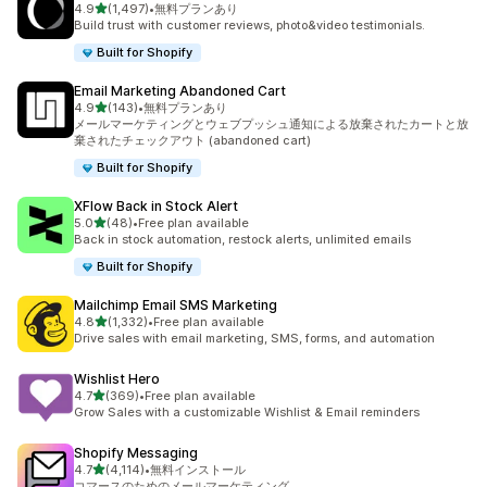
5つ星中
4.9
(1,497)
•
無料プランあり
合計レビュー数：1497件
Build trust with customer reviews, photo&video testimonials.
Built for Shopify
Email Marketing Abandoned Cart
5つ星中
4.9
(143)
•
無料プランあり
合計レビュー数：143件
メールマーケティングとウェブプッシュ通知による放棄されたカートと放
棄されたチェックアウト (abandoned cart)
Built for Shopify
XFlow Back in Stock Alert
5つ星中
5.0
(48)
•
Free plan available
合計レビュー数：48件
Back in stock automation, restock alerts, unlimited emails
Built for Shopify
Mailchimp Email SMS Marketing
5つ星中
4.8
(1,332)
•
Free plan available
合計レビュー数：1332件
Drive sales with email marketing, SMS, forms, and automation
Wishlist Hero
5つ星中
4.7
(369)
•
Free plan available
合計レビュー数：369件
Grow Sales with a customizable Wishlist & Email reminders
Shopify Messaging
5つ星中
4.7
(4,114)
•
無料インストール
合計レビュー数：4114件
コマースのためのメールマーケティング