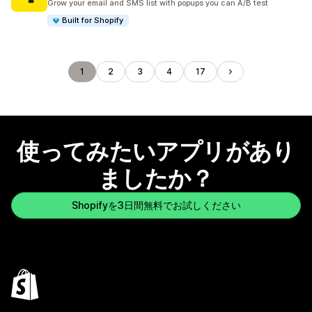
Grow your email and SMS list with popups you can A/B test
Built for Shopify
1
2
3
4
17
使ってみたいアプリがあり
ましたか？
Shopifyを3日間無料でお試しください