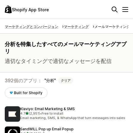
Shopify App Store
マーケティングとコンバージョン
マーケティング
メールマーケティング
分析を特集したすべてのメールマーケティングアプ
リ
適切なタイミングで適切なメッセージを配信
392個のアプリ：
分析
クリア
Built for Shopify
Klaviyo: Email Marketing & SMS
5つ星中
4.7
(2,951)
•
Free to install
合計レビュー数：2951件
Email marketing, SMS, & WhatsApp that turn messages into sales
SendWILL Pop up Email Popup