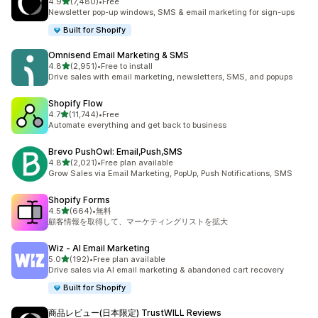
5つ星中
4.9
(7,480)
•
Free
合計レビュー数：7480件
Newsletter pop-up windows, SMS & email marketing for sign-ups
Built for Shopify
Omnisend Email Marketing & SMS
5つ星中
4.8
(2,951)
•
Free to install
合計レビュー数：2951件
Drive sales with email marketing, newsletters, SMS, and popups
Shopify Flow
5つ星中
4.7
(11,744)
•
Free
合計レビュー数：11744件
Automate everything and get back to business
Brevo PushOwl: Email,Push,SMS
5つ星中
4.8
(2,021)
•
Free plan available
合計レビュー数：2021件
Grow Sales via Email Marketing, PopUp, Push Notifications, SMS
Shopify Forms
5つ星中
4.5
(664)
•
無料
合計レビュー数：664件
顧客情報を取得して、マーケティングリストを拡大
Wiz ‑ AI Email Marketing
5つ星中
5.0
(192)
•
Free plan available
合計レビュー数：192件
Drive sales via AI email marketing & abandoned cart recovery
Built for Shopify
商品レビュー(日本限定) TrustWILL Reviews