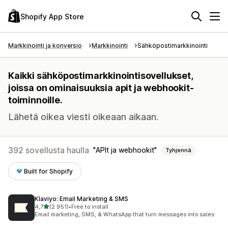
Shopify App Store
Markkinointi ja konversio
Markkinointi
Sähköpostimarkkinointi
Kaikki sähköpostimarkkinointisovellukset,
joissa on ominaisuuksia apit ja webhookit-
toiminnoille.
Lähetä oikea viesti oikeaan aikaan.
392 sovellusta haulla
APIt ja webhookit
Tyhjennä
Built for Shopify
Klaviyo: Email Marketing & SMS
/ 5 tähteä
4,7
(2 951)
•
Free to install
2951 arvostelua yhteensä
Email marketing, SMS, & WhatsApp that turn messages into sales