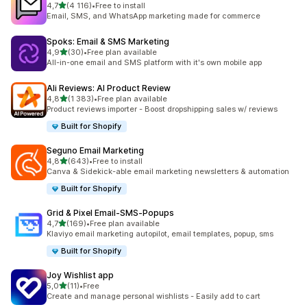
/ 5 tähteä
4,7
(4 116)
•
Free to install
4116 arvostelua yhteensä
Email, SMS, and WhatsApp marketing made for commerce
Spoks: Email & SMS Marketing
/ 5 tähteä
4,9
(30)
•
Free plan available
30 arvostelua yhteensä
All-in-one email and SMS platform with it's own mobile app
Ali Reviews: AI Product Review
/ 5 tähteä
4,8
(1 383)
•
Free plan available
1383 arvostelua yhteensä
Product reviews importer - Boost dropshipping sales w/ reviews
Built for Shopify
Seguno Email Marketing
/ 5 tähteä
4,8
(643)
•
Free to install
643 arvostelua yhteensä
Canva & Sidekick-able email marketing newsletters & automation
Built for Shopify
Grid & Pixel Email‑SMS‑Popups
/ 5 tähteä
4,7
(169)
•
Free plan available
169 arvostelua yhteensä
Klaviyo email marketing autopilot, email templates, popup, sms
Built for Shopify
Joy Wishlist app
/ 5 tähteä
5,0
(11)
•
Free
11 arvostelua yhteensä
Create and manage personal wishlists - Easily add to cart