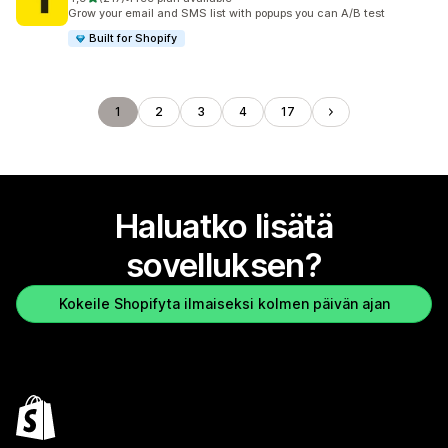
217 arvostelua yhteensä
Grow your email and SMS list with popups you can A/B test
Built for Shopify
1
2
3
4
17
Haluatko lisätä
sovelluksen?
Kokeile Shopifyta ilmaiseksi kolmen päivän ajan