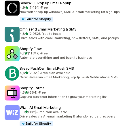
SendWILL Pop up Email Popup
/ 5 tähteä
4,9
(7 481)
•
Free
7481 arvostelua yhteensä
Newsletter pop-up windows, SMS & email marketing for sign-ups
Built for Shopify
Omnisend Email Marketing & SMS
/ 5 tähteä
4,8
(2 952)
•
Free to install
2952 arvostelua yhteensä
Drive sales with email marketing, newsletters, SMS, and popups
Shopify Flow
/ 5 tähteä
4,7
(11 747)
•
Free
11747 arvostelua yhteensä
Automate everything and get back to business
Brevo PushOwl: Email,Push,SMS
/ 5 tähteä
4,8
(2 021)
•
Free plan available
2021 arvostelua yhteensä
Grow Sales via Email Marketing, PopUp, Push Notifications, SMS
Shopify Forms
/ 5 tähteä
4,5
(664)
•
Free
664 arvostelua yhteensä
Capture customer information to grow your marketing list
Wiz ‑ AI Email Marketing
/ 5 tähteä
5,0
(192)
•
Free plan available
192 arvostelua yhteensä
Drive sales via AI email marketing & abandoned cart recovery
Built for Shopify