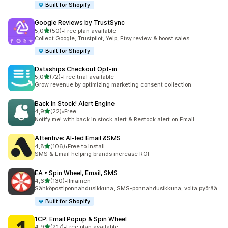
Built for Shopify
Google Reviews by TrustSync
/ 5 tähteä
5,0
(50)
•
Free plan available
50 arvostelua yhteensä
Collect Google, Trustpilot, Yelp, Etsy review & boost sales
Built for Shopify
Dataships Checkout Opt‑in
/ 5 tähteä
5,0
(72)
•
Free trial available
72 arvostelua yhteensä
Grow revenue by optimizing marketing consent collection
Back In Stock! Alert Engine
/ 5 tähteä
4,9
(22)
•
Free
22 arvostelua yhteensä
Notify me! with back in stock alert & Restock alert on Email
Attentive: AI‑led Email &SMS
/ 5 tähteä
4,8
(106)
•
Free to install
106 arvostelua yhteensä
SMS & Email helping brands increase ROI
EA • Spin Wheel, Email, SMS
/ 5 tähteä
4,6
(130)
•
Ilmainen
130 arvostelua yhteensä
Sähköpostiponnahdusikkuna, SMS-ponnahdusikkuna, voita pyörää
Built for Shopify
1CP: Email Popup & Spin Wheel
/ 5 tähteä
4,9
(217)
•
Free plan available