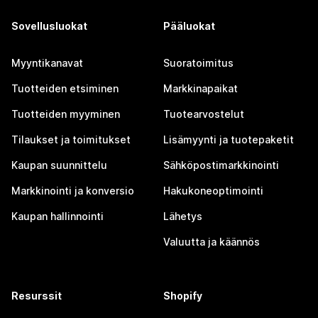
Sovellusluokat
Pääluokat
Myyntikanavat
Suoratoimitus
Tuotteiden etsiminen
Markkinapaikat
Tuotteiden myyminen
Tuotearvostelut
Tilaukset ja toimitukset
Lisämyynti ja tuotepaketit
Kaupan suunnittelu
Sähköpostimarkkinointi
Markkinointi ja konversio
Hakukoneoptimointi
Kaupan hallinnointi
Lähetys
Valuutta ja käännös
Resurssit
Shopify