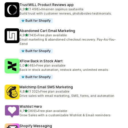
TrustWILL Product Reviews app
/ 5 tähteä
4,9
(1 498)
•
Ilmainen sopimus saatavilla
1498 arvostelua yhteensä
Build trust with customer reviews, photo&video testimonials.
Built for Shopify
Abandoned Cart Email Marketing
/ 5 tähteä
4,9
(143)
•
Free plan available
143 arvostelua yhteensä
Email marketing & abandoned checkout recovery. Pay-As-You-
Send
Built for Shopify
XFlow Back in Stock Alert
/ 5 tähteä
5,0
(48)
•
Free plan available
48 arvostelua yhteensä
Back in stock automation, restock alerts, unlimited emails
Built for Shopify
Mailchimp Email SMS Marketing
/ 5 tähteä
4,8
(1 332)
•
Free plan available
1332 arvostelua yhteensä
Drive sales with email marketing, SMS, forms, and automation
Wishlist Hero
/ 5 tähteä
4,7
(369)
•
Free plan available
369 arvostelua yhteensä
Grow Sales with a customizable Wishlist & Email reminders
Shopify Messaging