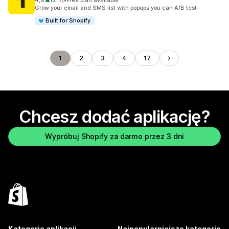
4,9
(217)
•
Free plan available
Łączna liczba recenzji: 217
Grow your email and SMS list with popups you can A/B test
Built for Shopify
1
2
3
4
17
Chcesz dodać aplikację?
Wypróbuj Shopify za darmo przez 3 dni
Kategorie aplikacji
Najpopularniejsze kategorie