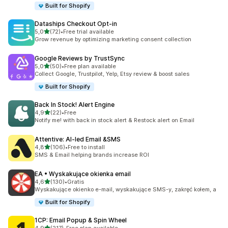
Built for Shopify
Dataships Checkout Opt‑in
na 5 gwiazdek
5,0
(72)
•
Free trial available
Łączna liczba recenzji: 72
Grow revenue by optimizing marketing consent collection
Google Reviews by TrustSync
na 5 gwiazdek
5,0
(50)
•
Free plan available
Łączna liczba recenzji: 50
Collect Google, Trustpilot, Yelp, Etsy review & boost sales
Built for Shopify
Back In Stock! Alert Engine
na 5 gwiazdek
4,9
(22)
•
Free
Łączna liczba recenzji: 22
Notify me! with back in stock alert & Restock alert on Email
Attentive: AI‑led Email &SMS
na 5 gwiazdek
4,8
(106)
•
Free to install
Łączna liczba recenzji: 106
SMS & Email helping brands increase ROI
EA • Wyskakujące okienka email
na 5 gwiazdek
4,6
(130)
•
Gratis
Łączna liczba recenzji: 130
Wyskakujące okienko e-mail, wyskakujące SMS-y, zakręć kołem, a
Built for Shopify
1CP: Email Popup & Spin Wheel
na 5 gwiazdek