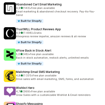
Abandoned Cart Email Marketing
na 5 gwiazdek
4,9
(143)
•
Free plan available
Łączna liczba recenzji: 143
Email marketing & abandoned checkout recovery. Pay-As-You-
Send
Built for Shopify
TrustWILL Product Reviews App
na 5 gwiazdek
4,9
(1 498)
•
Gratis
Łączna liczba recenzji: 1498
Aliexpress review importer, amazon reviews & ali review
Built for Shopify
XFlow Back in Stock Alert
na 5 gwiazdek
5,0
(48)
•
Free plan available
Łączna liczba recenzji: 48
Back in stock automation, restock alerts, unlimited emails
Built for Shopify
Mailchimp Email SMS Marketing
na 5 gwiazdek
4,8
(1 331)
•
Free plan available
Łączna liczba recenzji: 1331
Drive sales with email marketing, SMS, forms, and automation
Wishlist Hero
na 5 gwiazdek
4,7
(369)
•
Free plan available
Łączna liczba recenzji: 369
Grow Sales with a customizable Wishlist & Email reminders
Shopify Messaging