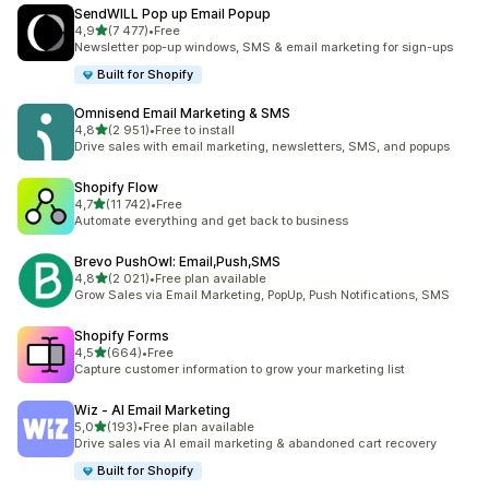
SendWILL Pop up Email Popup
na 5 gwiazdek
4,9
(7 477)
•
Free
Łączna liczba recenzji: 7477
Newsletter pop-up windows, SMS & email marketing for sign-ups
Built for Shopify
Omnisend Email Marketing & SMS
na 5 gwiazdek
4,8
(2 951)
•
Free to install
Łączna liczba recenzji: 2951
Drive sales with email marketing, newsletters, SMS, and popups
Shopify Flow
na 5 gwiazdek
4,7
(11 742)
•
Free
Łączna liczba recenzji: 11742
Automate everything and get back to business
Brevo PushOwl: Email,Push,SMS
na 5 gwiazdek
4,8
(2 021)
•
Free plan available
Łączna liczba recenzji: 2021
Grow Sales via Email Marketing, PopUp, Push Notifications, SMS
Shopify Forms
na 5 gwiazdek
4,5
(664)
•
Free
Łączna liczba recenzji: 664
Capture customer information to grow your marketing list
Wiz ‑ AI Email Marketing
na 5 gwiazdek
5,0
(193)
•
Free plan available
Łączna liczba recenzji: 193
Drive sales via AI email marketing & abandoned cart recovery
Built for Shopify