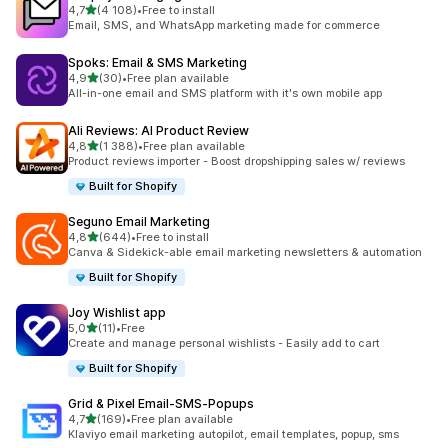
na 5 gwiazdek
4,7
(4 108)
•
Free to install
Łączna liczba recenzji: 4108
Email, SMS, and WhatsApp marketing made for commerce
Spoks: Email & SMS Marketing
na 5 gwiazdek
4,9
(30)
•
Free plan available
Łączna liczba recenzji: 30
All-in-one email and SMS platform with it's own mobile app
Ali Reviews: AI Product Review
na 5 gwiazdek
4,8
(1 388)
•
Free plan available
Łączna liczba recenzji: 1388
Product reviews importer - Boost dropshipping sales w/ reviews
Built for Shopify
Seguno Email Marketing
na 5 gwiazdek
4,8
(644)
•
Free to install
Łączna liczba recenzji: 644
Canva & Sidekick-able email marketing newsletters & automation
Built for Shopify
Joy Wishlist app
na 5 gwiazdek
5,0
(11)
•
Free
Łączna liczba recenzji: 11
Create and manage personal wishlists - Easily add to cart
Built for Shopify
Grid & Pixel Email‑SMS‑Popups
na 5 gwiazdek
4,7
(169)
•
Free plan available
Łączna liczba recenzji: 169
Klaviyo email marketing autopilot, email templates, popup, sms