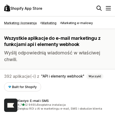
Shopify App Store
Marketing i konwersja
Marketing
Marketing e-mailowy
Wszystkie aplikacje do e-mail marketingu z
funkcjami api i elementy webhook
Wyślij odpowiednią wiadomość w właściwej
chwili.
392 aplikacje(-i) z
API i elementy webhook
Wyczyść
Built for Shopify
Klaviyo: E‑mail i SMS
na 5 gwiazdek
4,7
(2 949)
•
Bezpłatna instalacja
Łączna liczba recenzji: 2949
Zwiększ ROI z AI w marketingu e-mail, SMS i obsłudze klienta