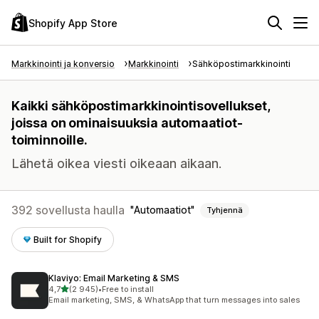
Shopify App Store
Markkinointi ja konversio
Markkinointi
Sähköpostimarkkinointi
Kaikki sähköpostimarkkinointisovellukset,
joissa on ominaisuuksia automaatiot-
toiminnoille.
Lähetä oikea viesti oikeaan aikaan.
392 sovellusta haulla
Automaatiot
Tyhjennä
Built for Shopify
Klaviyo: Email Marketing & SMS
/ 5 tähteä
4,7
(2 945)
•
Free to install
2945 arvostelua yhteensä
Email marketing, SMS, & WhatsApp that turn messages into sales