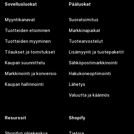
Sovellusluokat
Pääluokat
Myyntikanavat
Suoratoimitus
Tuotteiden etsiminen
Markkinapaikat
Tuotteiden myyminen
Tuotearvostelut
Tilaukset ja toimitukset
Lisämyynti ja tuotepaketit
Kaupan suunnittelu
Sähköpostimarkkinointi
Markkinointi ja konversio
Hakukoneoptimointi
Kaupan hallinnointi
Lähetys
Valuutta ja käännös
Resurssit
Shopify
Shopifyn ohjekeskus
Tietoja