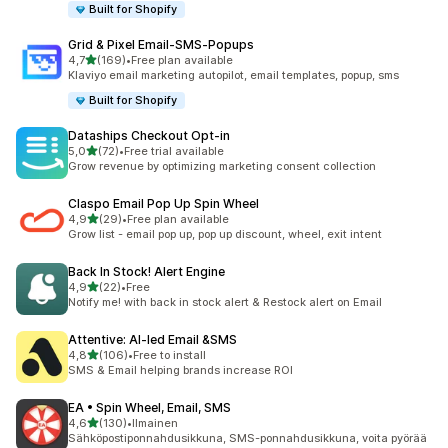
Built for Shopify
Grid & Pixel Email‑SMS‑Popups
/ 5 tähteä
4,7
(169)
•
Free plan available
169 arvostelua yhteensä
Klaviyo email marketing autopilot, email templates, popup, sms
Built for Shopify
Dataships Checkout Opt‑in
/ 5 tähteä
5,0
(72)
•
Free trial available
72 arvostelua yhteensä
Grow revenue by optimizing marketing consent collection
Claspo Email Pop Up Spin Wheel
/ 5 tähteä
4,9
(29)
•
Free plan available
29 arvostelua yhteensä
Grow list - email pop up, pop up discount, wheel, exit intent
Back In Stock! Alert Engine
/ 5 tähteä
4,9
(22)
•
Free
22 arvostelua yhteensä
Notify me! with back in stock alert & Restock alert on Email
Attentive: AI‑led Email &SMS
/ 5 tähteä
4,8
(106)
•
Free to install
106 arvostelua yhteensä
SMS & Email helping brands increase ROI
EA • Spin Wheel, Email, SMS
/ 5 tähteä
4,6
(130)
•
Ilmainen
130 arvostelua yhteensä
Sähköpostiponnahdusikkuna, SMS-ponnahdusikkuna, voita pyörää