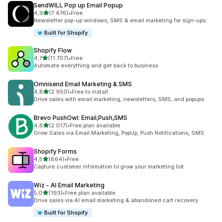
SendWILL Pop up Email Popup
/ 5 tähteä
4,9
(7 476)
•
Free
7476 arvostelua yhteensä
Newsletter pop-up windows, SMS & email marketing for sign-ups
Built for Shopify
Shopify Flow
/ 5 tähteä
4,7
(11 707)
•
Free
11707 arvostelua yhteensä
Automate everything and get back to business
Omnisend Email Marketing & SMS
/ 5 tähteä
4,8
(2 950)
•
Free to install
2950 arvostelua yhteensä
Drive sales with email marketing, newsletters, SMS, and popups
Brevo PushOwl: Email,Push,SMS
/ 5 tähteä
4,8
(2 017)
•
Free plan available
2017 arvostelua yhteensä
Grow Sales via Email Marketing, PopUp, Push Notifications, SMS
Shopify Forms
/ 5 tähteä
4,5
(664)
•
Free
664 arvostelua yhteensä
Capture customer information to grow your marketing list
Wiz ‑ AI Email Marketing
/ 5 tähteä
5,0
(193)
•
Free plan available
193 arvostelua yhteensä
Drive sales via AI email marketing & abandoned cart recovery
Built for Shopify