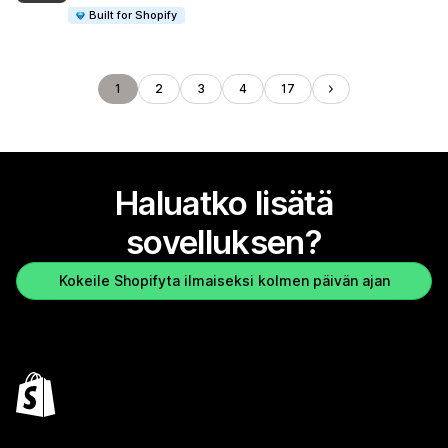
Built for Shopify
1
2
3
4
17
Haluatko lisätä
sovelluksen?
Kokeile Shopifyta ilmaiseksi kolmen päivän ajan