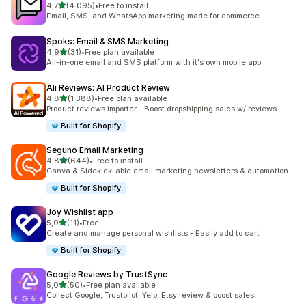
/ 5 tähteä
4,7
(4 095)
•
Free to install
4095 arvostelua yhteensä
Email, SMS, and WhatsApp marketing made for commerce
Spoks: Email & SMS Marketing
/ 5 tähteä
4,9
(31)
•
Free plan available
31 arvostelua yhteensä
All-in-one email and SMS platform with it's own mobile app
Ali Reviews: AI Product Review
/ 5 tähteä
4,8
(1 388)
•
Free plan available
1388 arvostelua yhteensä
Product reviews importer - Boost dropshipping sales w/ reviews
Built for Shopify
Seguno Email Marketing
/ 5 tähteä
4,8
(644)
•
Free to install
644 arvostelua yhteensä
Canva & Sidekick-able email marketing newsletters & automation
Built for Shopify
Joy Wishlist app
/ 5 tähteä
5,0
(11)
•
Free
11 arvostelua yhteensä
Create and manage personal wishlists - Easily add to cart
Built for Shopify
Google Reviews by TrustSync
/ 5 tähteä
5,0
(50)
•
Free plan available
50 arvostelua yhteensä
Collect Google, Trustpilot, Yelp, Etsy review & boost sales