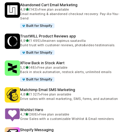
Abandoned Cart Email Marketing
/ 5 tähteä
4,9
(143)
•
Free plan available
143 arvostelua yhteensä
Email marketing & abandoned checkout recovery. Pay-As-You-
Send
Built for Shopify
TrustWILL Product Reviews app
/ 5 tähteä
4,9
(1 495)
•
Ilmainen sopimus saatavilla
1495 arvostelua yhteensä
Build trust with customer reviews, photo&video testimonials.
Built for Shopify
XFlow Back in Stock Alert
/ 5 tähteä
5,0
(48)
•
Free plan available
48 arvostelua yhteensä
Back in stock automation, restock alerts, unlimited emails
Built for Shopify
Mailchimp Email SMS Marketing
/ 5 tähteä
4,8
(1 327)
•
Free plan available
1327 arvostelua yhteensä
Drive sales with email marketing, SMS, forms, and automation
Wishlist Hero
/ 5 tähteä
4,7
(368)
•
Free plan available
368 arvostelua yhteensä
Grow Sales with a customizable Wishlist & Email reminders
Shopify Messaging