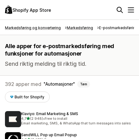
Shopify App Store
Markedsføring og konvertering
Markedsføring
E-postmarkedsføring
Alle apper for e-postmarkedsføring med
funksjoner for automasjoner
Send riktig melding til riktig tid.
392 apper med
Automasjoner
Tøm
Built for Shopify
Klaviyo: Email Marketing & SMS
av 5 stjerner
4,7
(2 948)
•
Free to install
Totalt 2948 omtaler
Email marketing, SMS, & WhatsApp that turn messages into sales
SendWILL Pop up Email Popup