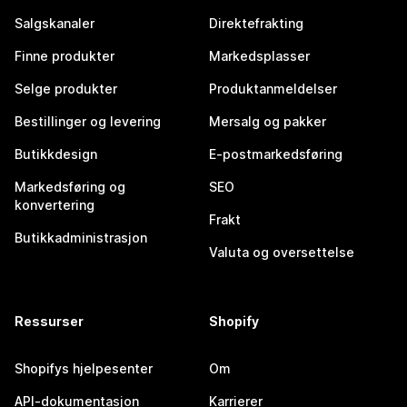
Salgskanaler
Direktefrakting
Finne produkter
Markedsplasser
Selge produkter
Produktanmeldelser
Bestillinger og levering
Mersalg og pakker
Butikkdesign
E-postmarkedsføring
Markedsføring og
SEO
konvertering
Frakt
Butikkadministrasjon
Valuta og oversettelse
Ressurser
Shopify
Shopifys hjelpesenter
Om
API-dokumentasjon
Karrierer