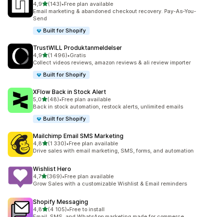
av 5 stjerner
4,9
(143)
•
Free plan available
Totalt 143 omtaler
Email marketing & abandoned checkout recovery. Pay-As-You-
Send
Built for Shopify
TrustWILL Produktanmeldelser
av 5 stjerner
4,9
(1 496)
•
Gratis
Totalt 1496 omtaler
Collect videos reviews, amazon reviews & ali review importer
Built for Shopify
XFlow Back in Stock Alert
av 5 stjerner
5,0
(48)
•
Free plan available
Totalt 48 omtaler
Back in stock automation, restock alerts, unlimited emails
Built for Shopify
Mailchimp Email SMS Marketing
av 5 stjerner
4,8
(1 330)
•
Free plan available
Totalt 1330 omtaler
Drive sales with email marketing, SMS, forms, and automation
Wishlist Hero
av 5 stjerner
4,7
(369)
•
Free plan available
Totalt 369 omtaler
Grow Sales with a customizable Wishlist & Email reminders
Shopify Messaging
av 5 stjerner
4,8
(4 105)
•
Free to install
Totalt 4105 omtaler
Email, SMS, and WhatsApp marketing made for commerce