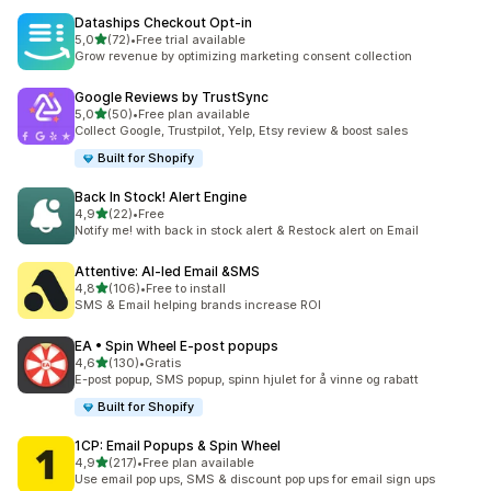
Dataships Checkout Opt‑in
av 5 stjerner
5,0
(72)
•
Free trial available
Totalt 72 omtaler
Grow revenue by optimizing marketing consent collection
Google Reviews by TrustSync
av 5 stjerner
5,0
(50)
•
Free plan available
Totalt 50 omtaler
Collect Google, Trustpilot, Yelp, Etsy review & boost sales
Built for Shopify
Back In Stock! Alert Engine
av 5 stjerner
4,9
(22)
•
Free
Totalt 22 omtaler
Notify me! with back in stock alert & Restock alert on Email
Attentive: AI‑led Email &SMS
av 5 stjerner
4,8
(106)
•
Free to install
Totalt 106 omtaler
SMS & Email helping brands increase ROI
EA • Spin Wheel E‑post popups
av 5 stjerner
4,6
(130)
•
Gratis
Totalt 130 omtaler
E-post popup, SMS popup, spinn hjulet for å vinne og rabatt
Built for Shopify
1CP: Email Popups & Spin Wheel
av 5 stjerner
4,9
(217)
•
Free plan available
Totalt 217 omtaler
Use email pop ups, SMS & discount pop ups for email sign ups