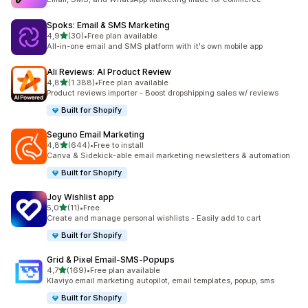
Spoks: Email & SMS Marketing
av 5 stjerner
4,9
(30)
•
Free plan available
Totalt 30 omtaler
All-in-one email and SMS platform with it's own mobile app
Ali Reviews: AI Product Review
av 5 stjerner
4,8
(1 388)
•
Free plan available
Totalt 1388 omtaler
Product reviews importer - Boost dropshipping sales w/ reviews
Built for Shopify
Seguno Email Marketing
av 5 stjerner
4,8
(644)
•
Free to install
Totalt 644 omtaler
Canva & Sidekick-able email marketing newsletters & automation
Built for Shopify
Joy Wishlist app
av 5 stjerner
5,0
(11)
•
Free
Totalt 11 omtaler
Create and manage personal wishlists - Easily add to cart
Built for Shopify
Grid & Pixel Email‑SMS‑Popups
av 5 stjerner
4,7
(169)
•
Free plan available
Totalt 169 omtaler
Klaviyo email marketing autopilot, email templates, popup, sms
Built for Shopify