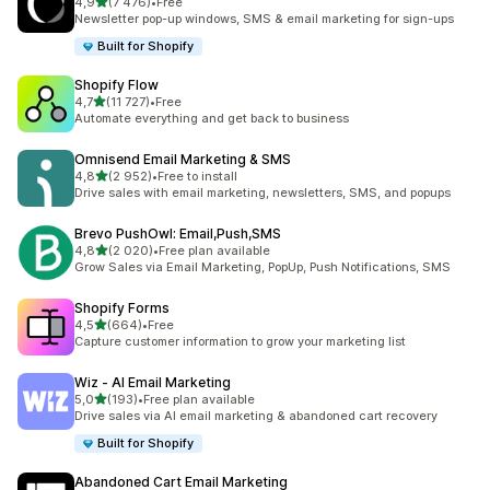
av 5 stjerner
4,9
(7 476)
•
Free
Totalt 7476 omtaler
Newsletter pop-up windows, SMS & email marketing for sign-ups
Built for Shopify
Shopify Flow
av 5 stjerner
4,7
(11 727)
•
Free
Totalt 11727 omtaler
Automate everything and get back to business
Omnisend Email Marketing & SMS
av 5 stjerner
4,8
(2 952)
•
Free to install
Totalt 2952 omtaler
Drive sales with email marketing, newsletters, SMS, and popups
Brevo PushOwl: Email,Push,SMS
av 5 stjerner
4,8
(2 020)
•
Free plan available
Totalt 2020 omtaler
Grow Sales via Email Marketing, PopUp, Push Notifications, SMS
Shopify Forms
av 5 stjerner
4,5
(664)
•
Free
Totalt 664 omtaler
Capture customer information to grow your marketing list
Wiz ‑ AI Email Marketing
av 5 stjerner
5,0
(193)
•
Free plan available
Totalt 193 omtaler
Drive sales via AI email marketing & abandoned cart recovery
Built for Shopify
Abandoned Cart Email Marketing