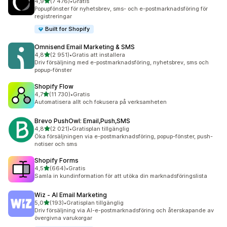
av 5 stjärnor
4,9
(7 476)
•
Gratis
7476 recensioner totalt
Popupfönster för nyhetsbrev, sms- och e-postmarknadsföring för
registreringar
Built for Shopify
Omnisend Email Marketing & SMS
av 5 stjärnor
4,8
(2 951)
•
Gratis att installera
2951 recensioner totalt
Driv försäljning med e-postmarknadsföring, nyhetsbrev, sms och
popup-fönster
Shopify Flow
av 5 stjärnor
4,7
(11 730)
•
Gratis
11730 recensioner totalt
Automatisera allt och fokusera på verksamheten
Brevo PushOwl: Email,Push,SMS
av 5 stjärnor
4,8
(2 021)
•
Gratisplan tillgänglig
2021 recensioner totalt
Öka försäljningen via e-postmarknadsföring, popup-fönster, push-
notiser och sms
Shopify Forms
av 5 stjärnor
4,5
(664)
•
Gratis
664 recensioner totalt
Samla in kundinformation för att utöka din marknadsföringslista
Wiz ‑ AI Email Marketing
av 5 stjärnor
5,0
(193)
•
Gratisplan tillgänglig
193 recensioner totalt
Driv försäljning via AI-e-postmarknadsföring och återskapande av
övergivna varukorgar