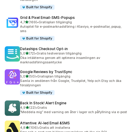
Built for Shopify
Grid & Pixel Email‑SMS‑Popups
av 5 stjärnor
4,7
(169)
•
Gratisplan tillgänglig
169 recensioner totalt
Autopilot för e-postmarknadsföring i Klaviyo, e-postmallar, popup,
sms
Built for Shopify
Dataships Checkout Opt‑in
av 5 stjärnor
5,0
(72)
•
Gratis testversion tillgänglig
72 recensioner totalt
Öka intäkterna genom att optimera insamlingen av
marknadsföringssamtycke
Google Reviews by TrustSync
av 5 stjärnor
5,0
(50)
•
Gratisplan tillgänglig
50 recensioner totalt
Samla in omdömen från Google, Trustpilot, Yelp och Etsy och öka
försäljningen
Built for Shopify
Back In Stock! Alert Engine
av 5 stjärnor
4,9
(22)
•
Gratis
22 recensioner totalt
”Meddela mig” med varning om åter i lager och påfyllning via e-post
Attentive: AI‑led Email &SMS
av 5 stjärnor
4,8
(106)
•
Gratis att installera
106 recensioner totalt