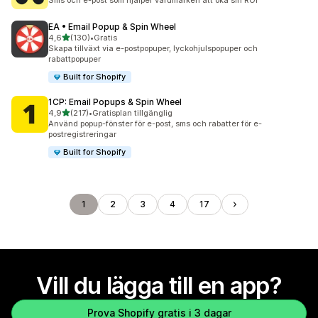
Sms och e-post som hjälper varumärken att öka sin ROI
EA • Email Popup & Spin Wheel
av 5 stjärnor
4,6
(130)
•
Gratis
130 recensioner totalt
Skapa tillväxt via e-postpopuper, lyckohjulspopuper och
rabattpopuper
Built for Shopify
1CP: Email Popups & Spin Wheel
av 5 stjärnor
4,9
(217)
•
Gratisplan tillgänglig
217 recensioner totalt
Använd popup-fönster för e-post, sms och rabatter för e-
postregistreringar
Built for Shopify
1
2
3
4
17
Vill du lägga till en app?
Prova Shopify gratis i 3 dagar