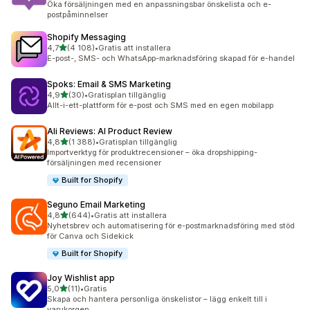
Öka försäljningen med en anpassningsbar önskelista och e-
postpåminnelser
Shopify Messaging
av 5 stjärnor
4,7
(4 108)
•
Gratis att installera
4108 recensioner totalt
E-post-, SMS- och WhatsApp-marknadsföring skapad för e-handel
Spoks: Email & SMS Marketing
av 5 stjärnor
4,9
(30)
•
Gratisplan tillgänglig
30 recensioner totalt
Allt-i-ett-plattform för e-post och SMS med en egen mobilapp
Ali Reviews: AI Product Review
av 5 stjärnor
4,8
(1 388)
•
Gratisplan tillgänglig
1388 recensioner totalt
Importverktyg för produktrecensioner – öka dropshipping-
försäljningen med recensioner
Built for Shopify
Seguno Email Marketing
av 5 stjärnor
4,8
(644)
•
Gratis att installera
644 recensioner totalt
Nyhetsbrev och automatisering för e-postmarknadsföring med stöd
för Canva och Sidekick
Built for Shopify
Joy Wishlist app
av 5 stjärnor
5,0
(11)
•
Gratis
11 recensioner totalt
Skapa och hantera personliga önskelistor – lägg enkelt till i
varukorgen