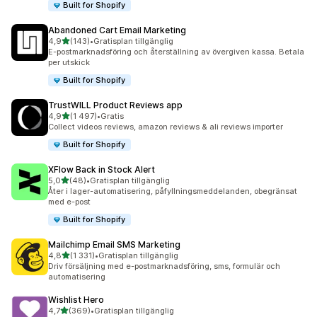
Built for Shopify
Abandoned Cart Email Marketing
av 5 stjärnor
4,9
(143)
•
Gratisplan tillgänglig
143 recensioner totalt
E-postmarknadsföring och återställning av övergiven kassa. Betala
per utskick
Built for Shopify
TrustWILL Product Reviews app
av 5 stjärnor
4,9
(1 497)
•
Gratis
1497 recensioner totalt
Collect videos reviews, amazon reviews & ali reviews importer
Built for Shopify
XFlow Back in Stock Alert
av 5 stjärnor
5,0
(48)
•
Gratisplan tillgänglig
48 recensioner totalt
Åter i lager-automatisering, påfyllningsmeddelanden, obegränsat
med e-post
Built for Shopify
Mailchimp Email SMS Marketing
av 5 stjärnor
4,8
(1 331)
•
Gratisplan tillgänglig
1331 recensioner totalt
Driv försäljning med e-postmarknadsföring, sms, formulär och
automatisering
Wishlist Hero
av 5 stjärnor
4,7
(369)
•
Gratisplan tillgänglig
369 recensioner totalt