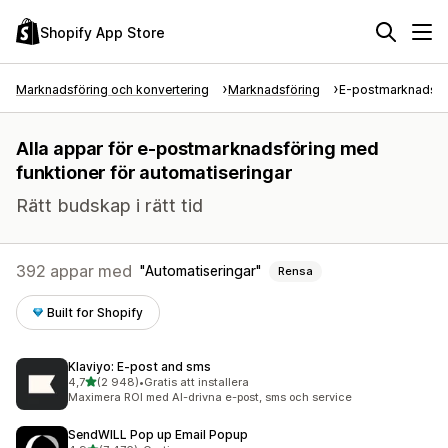
Shopify App Store
Marknadsföring och konvertering
Marknadsföring
E-postmarknadsfö
Alla appar för e-postmarknadsföring med
funktioner för automatiseringar
Rätt budskap i rätt tid
392 appar med
Automatiseringar
Rensa
Built for Shopify
Klaviyo: E‑post and sms
av 5 stjärnor
4,7
(2 948)
•
Gratis att installera
2948 recensioner totalt
Maximera ROI med AI-drivna e-post, sms och service
SendWILL Pop up Email Popup