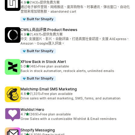
滿分 5 顆星
4.9
(143)
•
提供免費方案
共有 143 則評價
通过电子邮件营销、网络推送、废弃购物车、时事通讯、弹出窗口、自动化
营销来增加销售额、abandoned cart
Built for Shopify
CWILL商品評價 Product Reviews
滿分 5 顆星
4.9
(1,497)
•
提供免費方案
共有 1497 則評價
中文: 支援圖片、影片、自動評論，打造真實社會認證。支援 AliExpress、
Amazon、Google匯入評論。
Built for Shopify
XFlow Back in Stock Alert
滿分 5 顆星
5.0
(48)
•
Free plan available
共有 48 則評價
Back in stock automation, restock alerts, unlimited emails
Built for Shopify
Mailchimp Email SMS Marketing
滿分 5 顆星
4.8
(1,331)
•
Free plan available
共有 1331 則評價
Drive sales with email marketing, SMS, forms, and automation
Wishlist Hero
滿分 5 顆星
4.7
(369)
•
Free plan available
共有 369 則評價
Grow Sales with a customizable Wishlist & Email reminders
Shopify Messaging
滿分 5 顆星
4.7
(4,109)
•
Free to install