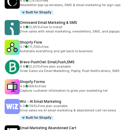
滿分 5 顆星
4.9
(7,479)
•
Free
共有 7479 則評價
Newsletter pop-up windows, SMS & email marketing for sign-ups
Built for Shopify
Omnisend Email Marketing & SMS
滿分 5 顆星
4.8
(2,951)
•
Free to install
共有 2951 則評價
Drive sales with email marketing, newsletters, SMS, and popups
Shopify Flow
滿分 5 顆星
4.7
(11,739)
•
Free
共有 11739 則評價
Automate everything and get back to business
Brevo PushOwl: Email,Push,SMS
滿分 5 顆星
4.8
(2,021)
•
Free plan available
共有 2021 則評價
Grow Sales via Email Marketing, PopUp, Push Notifications, SMS
Shopify Forms
滿分 5 顆星
4.5
(664)
•
Free
共有 664 則評價
Capture customer information to grow your marketing list
Wiz ‑ AI Email Marketing
滿分 5 顆星
5.0
(193)
•
Free plan available
共有 193 則評價
Drive sales via AI email marketing & abandoned cart recovery
Built for Shopify
Email Marketing Abandoned Cart