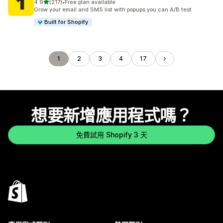
滿分 5 顆星
4.9
(217)
•
Free plan available
共有 217 則評價
Grow your email and SMS list with popups you can A/B test
Built for Shopify
1
2
3
4
17
想要新增應用程式嗎？
免費試用 Shopify 3 天