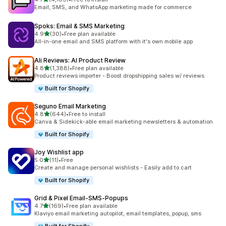
共有 4109 則評價
Email, SMS, and WhatsApp marketing made for commerce
Spoks: Email & SMS Marketing
滿分 5 顆星
4.9
(30)
•
Free plan available
共有 30 則評價
All-in-one email and SMS platform with it's own mobile app
Ali Reviews: AI Product Review
滿分 5 顆星
4.8
(1,388)
•
Free plan available
共有 1388 則評價
Product reviews importer - Boost dropshipping sales w/ reviews
Built for Shopify
Seguno Email Marketing
滿分 5 顆星
4.8
(644)
•
Free to install
共有 644 則評價
Canva & Sidekick-able email marketing newsletters & automation
Built for Shopify
Joy Wishlist app
滿分 5 顆星
5.0
(11)
•
Free
共有 11 則評價
Create and manage personal wishlists - Easily add to cart
Built for Shopify
Grid & Pixel Email‑SMS‑Popups
滿分 5 顆星
4.7
(169)
•
Free plan available
共有 169 則評價
Klaviyo email marketing autopilot, email templates, popup, sms