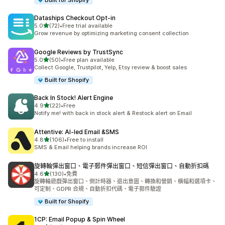
Built for Shopify
Dataships Checkout Opt‑in
滿分 5 顆星
5.0
(72)
•
Free trial available
共有 72 則評價
Grow revenue by optimizing marketing consent collection
Google Reviews by TrustSync
滿分 5 顆星
5.0
(50)
•
Free plan available
共有 50 則評價
Collect Google, Trustpilot, Yelp, Etsy review & boost sales
Built for Shopify
Back In Stock! Alert Engine
滿分 5 顆星
4.9
(22)
•
Free
共有 22 則評價
Notify me! with back in stock alert & Restock alert on Email
Attentive: AI‑led Email &SMS
滿分 5 顆星
4.8
(106)
•
Free to install
共有 106 則評價
SMS & Email helping brands increase ROI
旋轉輪彈出窗口、電子郵件彈出窗口、短信彈出窗口、自動折扣碼
滿分 5 顆星
4.6
(130)
•
免費
共有 130 則評價
旋轉輪遊戲彈出窗口、倒計時器、退出意圖、轉換和營銷、橫幅和選項卡、
可定制、GDPR 合規、自動折扣代碼、電子郵件驗證
Built for Shopify
1CP: Email Popup & Spin Wheel