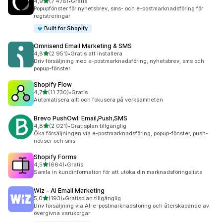
av 5 stjärnor
4,9
(7 476)
•
Gratis
7476 recensioner totalt
Popupfönster för nyhetsbrev, sms- och e-postmarknadsföring för
registreringar
Built for Shopify
Omnisend Email Marketing & SMS
av 5 stjärnor
4,8
(2 951)
•
Gratis att installera
2951 recensioner totalt
Driv försäljning med e-postmarknadsföring, nyhetsbrev, sms och
popup-fönster
Shopify Flow
av 5 stjärnor
4,7
(11 730)
•
Gratis
11730 recensioner totalt
Automatisera allt och fokusera på verksamheten
Brevo PushOwl: Email,Push,SMS
av 5 stjärnor
4,8
(2 021)
•
Gratisplan tillgänglig
2021 recensioner totalt
Öka försäljningen via e-postmarknadsföring, popup-fönster, push-
notiser och sms
Shopify Forms
av 5 stjärnor
4,5
(664)
•
Gratis
664 recensioner totalt
Samla in kundinformation för att utöka din marknadsföringslista
Wiz ‑ AI Email Marketing
av 5 stjärnor
5,0
(193)
•
Gratisplan tillgänglig
193 recensioner totalt
Driv försäljning via AI-e-postmarknadsföring och återskapande av
övergivna varukorgar