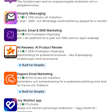
Öka försäljningen med en anpassningsbar önskelista och e-
postpåminnelser
Shopify Messaging
av 5 stjärnor
4,7
(4 108)
•
Gratis att installera
4108 recensioner totalt
E-post-, SMS- och WhatsApp-marknadsföring skapad för e-handel
Spoks: Email & SMS Marketing
av 5 stjärnor
4,9
(30)
•
Gratisplan tillgänglig
30 recensioner totalt
Allt-i-ett-plattform för e-post och SMS med en egen mobilapp
Ali Reviews: AI Product Review
av 5 stjärnor
4,8
(1 388)
•
Gratisplan tillgänglig
1388 recensioner totalt
Importverktyg för produktrecensioner – öka dropshipping-
försäljningen med recensioner
Built for Shopify
Seguno Email Marketing
av 5 stjärnor
4,8
(644)
•
Gratis att installera
644 recensioner totalt
Nyhetsbrev och automatisering för e-postmarknadsföring med stöd
för Canva och Sidekick
Built for Shopify
Joy Wishlist app
av 5 stjärnor
5,0
(11)
•
Gratis
11 recensioner totalt
Skapa och hantera personliga önskelistor – lägg enkelt till i
varukorgen