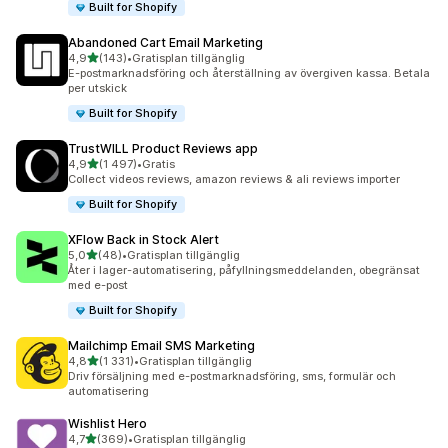
Built for Shopify
Abandoned Cart Email Marketing
av 5 stjärnor
4,9
(143)
•
Gratisplan tillgänglig
143 recensioner totalt
E-postmarknadsföring och återställning av övergiven kassa. Betala
per utskick
Built for Shopify
TrustWILL Product Reviews app
av 5 stjärnor
4,9
(1 497)
•
Gratis
1497 recensioner totalt
Collect videos reviews, amazon reviews & ali reviews importer
Built for Shopify
XFlow Back in Stock Alert
av 5 stjärnor
5,0
(48)
•
Gratisplan tillgänglig
48 recensioner totalt
Åter i lager-automatisering, påfyllningsmeddelanden, obegränsat
med e-post
Built for Shopify
Mailchimp Email SMS Marketing
av 5 stjärnor
4,8
(1 331)
•
Gratisplan tillgänglig
1331 recensioner totalt
Driv försäljning med e-postmarknadsföring, sms, formulär och
automatisering
Wishlist Hero
av 5 stjärnor
4,7
(369)
•
Gratisplan tillgänglig
369 recensioner totalt