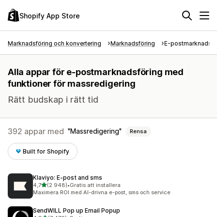
Shopify App Store
Marknadsföring och konvertering
Marknadsföring
E-postmarknadsfö
Alla appar för e-postmarknadsföring med
funktioner för massredigering
Rätt budskap i rätt tid
392 appar med
Massredigering
Rensa
Built for Shopify
Klaviyo: E‑post and sms
av 5 stjärnor
4,7
(2 948)
•
Gratis att installera
2948 recensioner totalt
Maximera ROI med AI-drivna e-post, sms och service
SendWILL Pop up Email Popup