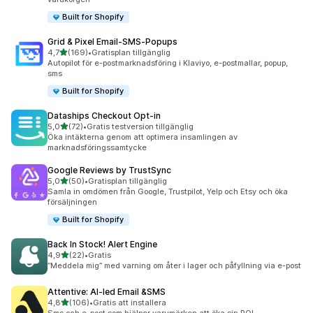
Built for Shopify
Grid & Pixel Email‑SMS‑Popups
av 5 stjärnor
4,7
(169)
•
Gratisplan tillgänglig
169 recensioner totalt
Autopilot för e-postmarknadsföring i Klaviyo, e-postmallar, popup,
sms
Built for Shopify
Dataships Checkout Opt‑in
av 5 stjärnor
5,0
(72)
•
Gratis testversion tillgänglig
72 recensioner totalt
Öka intäkterna genom att optimera insamlingen av
marknadsföringssamtycke
Google Reviews by TrustSync
av 5 stjärnor
5,0
(50)
•
Gratisplan tillgänglig
50 recensioner totalt
Samla in omdömen från Google, Trustpilot, Yelp och Etsy och öka
försäljningen
Built for Shopify
Back In Stock! Alert Engine
av 5 stjärnor
4,9
(22)
•
Gratis
22 recensioner totalt
”Meddela mig” med varning om åter i lager och påfyllning via e-post
Attentive: AI‑led Email &SMS
av 5 stjärnor
4,8
(106)
•
Gratis att installera
106 recensioner totalt