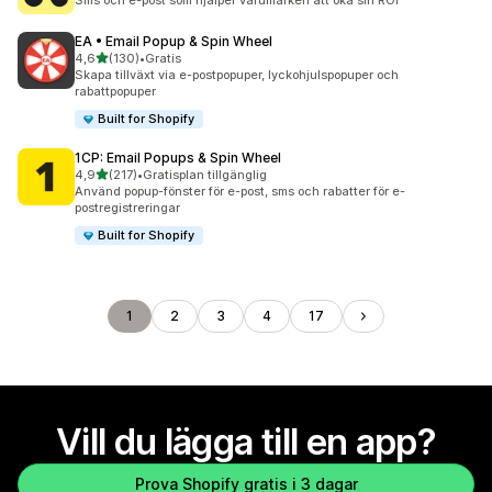
Sms och e-post som hjälper varumärken att öka sin ROI
EA • Email Popup & Spin Wheel
av 5 stjärnor
4,6
(130)
•
Gratis
130 recensioner totalt
Skapa tillväxt via e-postpopuper, lyckohjulspopuper och
rabattpopuper
Built for Shopify
1CP: Email Popups & Spin Wheel
av 5 stjärnor
4,9
(217)
•
Gratisplan tillgänglig
217 recensioner totalt
Använd popup-fönster för e-post, sms och rabatter för e-
postregistreringar
Built for Shopify
1
2
3
4
17
Vill du lägga till en app?
Prova Shopify gratis i 3 dagar