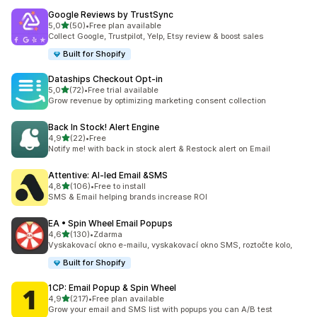
Google Reviews by TrustSync
z 5 hvězd
5,0
(50)
•
Free plan available
Celkový počet recenzí: 50
Collect Google, Trustpilot, Yelp, Etsy review & boost sales
Built for Shopify
Dataships Checkout Opt‑in
z 5 hvězd
5,0
(72)
•
Free trial available
Celkový počet recenzí: 72
Grow revenue by optimizing marketing consent collection
Back In Stock! Alert Engine
z 5 hvězd
4,9
(22)
•
Free
Celkový počet recenzí: 22
Notify me! with back in stock alert & Restock alert on Email
Attentive: AI‑led Email &SMS
z 5 hvězd
4,8
(106)
•
Free to install
Celkový počet recenzí: 106
SMS & Email helping brands increase ROI
EA • Spin Wheel Email Popups
z 5 hvězd
4,6
(130)
•
Zdarma
Celkový počet recenzí: 130
Vyskakovací okno e-mailu, vyskakovací okno SMS, roztočte kolo,
Built for Shopify
1CP: Email Popup & Spin Wheel
z 5 hvězd
4,9
(217)
•
Free plan available
Celkový počet recenzí: 217
Grow your email and SMS list with popups you can A/B test