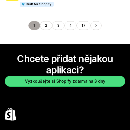
Built for Shopify
1
2
3
4
17
Chcete přidat nějakou
aplikaci?
Vyzkoušejte si Shopify zdarma na 3 dny