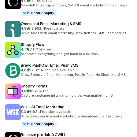
z 5 hvězd
4,9
(7 480)
•
Free
Celkový počet recenzí: 7480
Newsletter pop-up windows, SMS & email marketing for sign-ups
Built for Shopify
Omnisend Email Marketing & SMS
z 5 hvězd
4,8
(2 952)
•
Free to install
Celkový počet recenzí: 2952
Drive sales with email marketing, newsletters, SMS, and popups
Shopify Flow
z 5 hvězd
4,7
(11 745)
•
Free
Celkový počet recenzí: 11745
Automate everything and get back to business
Brevo PushOwl: Email,Push,SMS
z 5 hvězd
4,8
(2 021)
•
Free plan available
Celkový počet recenzí: 2021
Grow Sales via Email Marketing, PopUp, Push Notifications, SMS
Shopify Forms
z 5 hvězd
4,5
(664)
•
Free
Celkový počet recenzí: 664
Capture customer information to grow your marketing list
Wiz ‑ AI Email Marketing
z 5 hvězd
5,0
(192)
•
Free plan available
Celkový počet recenzí: 192
Drive sales via AI email marketing & abandoned cart recovery
Built for Shopify
Recenze produktů CWILL