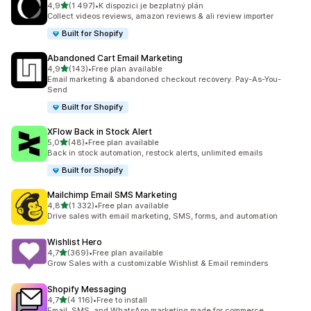
z 5 hvězd
4,9
(1 497)
•
K dispozici je bezplatný plán
Celkový počet recenzí: 1497
Collect videos reviews, amazon reviews & ali review importer
Built for Shopify
Abandoned Cart Email Marketing
z 5 hvězd
4,9
(143)
•
Free plan available
Celkový počet recenzí: 143
Email marketing & abandoned checkout recovery. Pay-As-You-
Send
Built for Shopify
XFlow Back in Stock Alert
z 5 hvězd
5,0
(48)
•
Free plan available
Celkový počet recenzí: 48
Back in stock automation, restock alerts, unlimited emails
Built for Shopify
Mailchimp Email SMS Marketing
z 5 hvězd
4,8
(1 332)
•
Free plan available
Celkový počet recenzí: 1332
Drive sales with email marketing, SMS, forms, and automation
Wishlist Hero
z 5 hvězd
4,7
(369)
•
Free plan available
Celkový počet recenzí: 369
Grow Sales with a customizable Wishlist & Email reminders
Shopify Messaging
z 5 hvězd
4,7
(4 116)
•
Free to install
Celkový počet recenzí: 4116
Email, SMS, and WhatsApp marketing made for commerce