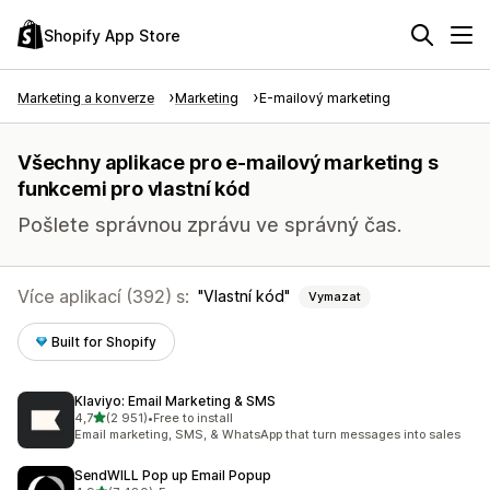
Shopify App Store
Marketing a konverze
Marketing
E-mailový marketing
Všechny aplikace pro e-mailový marketing s
funkcemi pro vlastní kód
Pošlete správnou zprávu ve správný čas.
Více aplikací (392) s:
Vlastní kód
Vymazat
Built for Shopify
Klaviyo: Email Marketing & SMS
z 5 hvězd
4,7
(2 951)
•
Free to install
Celkový počet recenzí: 2951
Email marketing, SMS, & WhatsApp that turn messages into sales
SendWILL Pop up Email Popup