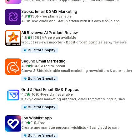
Spoks: Email & SMS Marketing
z 5 hvězd
4,9
(30)
•
Free plan available
Celkový počet recenzí: 30
All-in-one email and SMS platform with it's own mobile app
Ali Reviews: AI Product Review
z 5 hvězd
4,8
(1 383)
•
Free plan available
Celkový počet recenzí: 1383
Product reviews importer - Boost dropshipping sales w/ reviews
Built for Shopify
Seguno Email Marketing
z 5 hvězd
4,8
(643)
•
Free to install
Celkový počet recenzí: 643
Canva & Sidekick-able email marketing newsletters & automation
Built for Shopify
Grid & Pixel Email‑SMS‑Popups
z 5 hvězd
4,7
(169)
•
Free plan available
Celkový počet recenzí: 169
Klaviyo email marketing autopilot, email templates, popup, sms
Built for Shopify
Joy Wishlist app
z 5 hvězd
5,0
(11)
•
Free
Celkový počet recenzí: 11
Create and manage personal wishlists - Easily add to cart
Built for Shopify