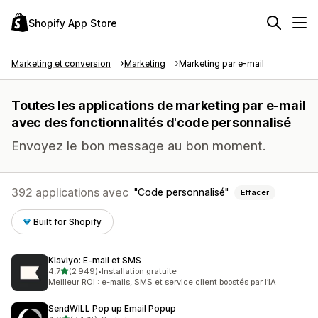
Shopify App Store
Marketing et conversion
Marketing
Marketing par e-mail
Toutes les applications de marketing par e-mail
avec des fonctionnalités d'code personnalisé
Envoyez le bon message au bon moment.
392 applications avec
Code personnalisé
Effacer
Built for Shopify
Klaviyo: E‑mail et SMS
étoile(s) sur 5
4,7
(2 949)
•
Installation gratuite
2949 avis au total
Meilleur ROI : e-mails, SMS et service client boostés par l’IA
SendWILL Pop up Email Popup