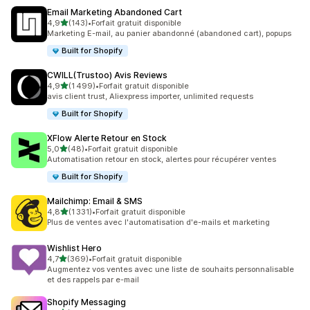
Email Marketing Abandoned Cart
étoile(s) sur 5
4,9
(143)
•
Forfait gratuit disponible
143 avis au total
Marketing E-mail, au panier abandonné (abandoned cart), popups
Built for Shopify
CWILL(Trustoo) Avis Reviews
étoile(s) sur 5
4,9
(1 499)
•
Forfait gratuit disponible
1499 avis au total
avis client trust, Aliexpress importer, unlimited requests
Built for Shopify
XFlow Alerte Retour en Stock
étoile(s) sur 5
5,0
(48)
•
Forfait gratuit disponible
48 avis au total
Automatisation retour en stock, alertes pour récupérer ventes
Built for Shopify
Mailchimp: Email & SMS
étoile(s) sur 5
4,8
(1 331)
•
Forfait gratuit disponible
1331 avis au total
Plus de ventes avec l'automatisation d'e-mails et marketing
Wishlist Hero
étoile(s) sur 5
4,7
(369)
•
Forfait gratuit disponible
369 avis au total
Augmentez vos ventes avec une liste de souhaits personnalisable
et des rappels par e-mail
Shopify Messaging