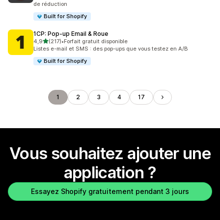
de réduction
Built for Shopify
1CP: Pop‑up Email & Roue
étoile(s) sur 5
4,9
(217)
•
Forfait gratuit disponible
217 avis au total
Listes e-mail et SMS : des pop-ups que vous testez en A/B
Built for Shopify
1
2
3
4
17
Vous souhaitez ajouter une
application ?
Essayez Shopify gratuitement pendant 3 jours