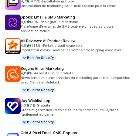
étoile(s) sur 5
4,7
(4 110)
•
Installation gratuite
4110 avis au total
Une solution de marketing par e-mail conçue pour la vente
Spoks: Email & SMS Marketing
étoile(s) sur 5
4,9
(30)
•
Forfait gratuit disponible
30 avis au total
Plateforme d’e-mail et de SMS tout-en-un avec sa propre
application mobile
Ali Reviews: AI Product Review
étoile(s) sur 5
4,8
(1 388)
•
Forfait gratuit disponible
1388 avis au total
Importateur d'avis: Boostez les ventes dropshipping avec avis.
Built for Shopify
Seguno Email Marketing
étoile(s) sur 5
4,8
(644)
•
Installation gratuite
644 avis au total
Newsletters et automatisation du marketing par e-mail compatibles
avec Canva et Sidekick
Built for Shopify
Joy Wishlist app
étoile(s) sur 5
5,0
(11)
•
Gratuite
11 avis au total
Créez et gérez des listes de souhaits personnelles : ajoutez
facilement au panier
Built for Shopify
Grid & Pixel Email‑SMS‑Popups