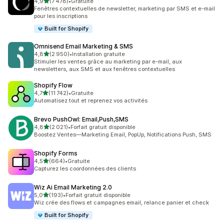
étoile(s) sur 5
4,9
(7 478)
•
Gratuite
7478 avis au total
Fenêtres contextuelles de newsletter, marketing par SMS et e-mail
pour les inscriptions
Built for Shopify
Omnisend Email Marketing & SMS
étoile(s) sur 5
4,8
(2 950)
•
Installation gratuite
2950 avis au total
Stimuler les ventes grâce au marketing par e-mail, aux
newsletters, aux SMS et aux fenêtres contextuelles
Shopify Flow
étoile(s) sur 5
4,7
(11 742)
•
Gratuite
11742 avis au total
Automatisez tout et reprenez vos activités
Brevo PushOwl: Email,Push,SMS
étoile(s) sur 5
4,8
(2 021)
•
Forfait gratuit disponible
2021 avis au total
Boostez Ventes—Marketing Email, PopUp, Notifications Push, SMS
Shopify Forms
étoile(s) sur 5
4,5
(664)
•
Gratuite
664 avis au total
Capturez les coordonnées des clients
Wiz Ai Email Marketing 2.0
étoile(s) sur 5
5,0
(193)
•
Forfait gratuit disponible
193 avis au total
Wiz crée des flows et campagnes email, relance panier et check
Built for Shopify