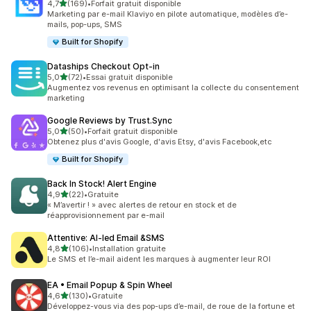
étoile(s) sur 5
4,7
(169)
•
Forfait gratuit disponible
169 avis au total
Marketing par e-mail Klaviyo en pilote automatique, modèles d’e-
mails, pop-ups, SMS
Built for Shopify
Dataships Checkout Opt‑in
étoile(s) sur 5
5,0
(72)
•
Essai gratuit disponible
72 avis au total
Augmentez vos revenus en optimisant la collecte du consentement
marketing
Google Reviews by Trust.Sync
étoile(s) sur 5
5,0
(50)
•
Forfait gratuit disponible
50 avis au total
Obtenez plus d'avis Google, d'avis Etsy, d'avis Facebook,etc
Built for Shopify
Back In Stock! Alert Engine
étoile(s) sur 5
4,9
(22)
•
Gratuite
22 avis au total
« M’avertir ! » avec alertes de retour en stock et de
réapprovisionnement par e-mail
Attentive: AI‑led Email &SMS
étoile(s) sur 5
4,8
(106)
•
Installation gratuite
106 avis au total
Le SMS et l’e-mail aident les marques à augmenter leur ROI
EA • Email Popup & Spin Wheel
étoile(s) sur 5
4,6
(130)
•
Gratuite
130 avis au total
Développez-vous via des pop-ups d’e-mail, de roue de la fortune et