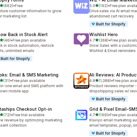
별 5개 중
별 5개 중
(662)
•
Free
5.0
(192)
•
Free plan avail
리뷰 662개
총 리뷰 192개
ture customer information to grow
Drive sales via AI email ma
r marketing list
abandoned cart recovery
Built for Shopify
low Back in Stock Alert
Wishlist Hero
별 5개 중
별 5개 중
(46)
•
Free plan available
4.7
(368)
•
Free plan avail
리뷰 46개
총 리뷰 368개
k in stock automation, restock
Grow Sales with a customi
rts, unlimited emails
Wishlist & Email reminders
Built for Shopify
oks: Email & SMS Marketing
Ali Reviews: AI Produ
별 5개 중
별 5개 중
(31)
•
Free plan available
4.8
(1,388)
•
Free plan ava
리뷰 31개
총 리뷰 1388개
-in-one email and SMS platform with
Product reviews importer 
s own mobile app
dropshipping sales w/ rev
Built for Shopify
taships Checkout Opt‑in
Grid & Pixel Email‑S
별 5개 중
별 5개 중
(72)
•
Free trial available
4.7
(169)
•
Free plan avail
리뷰 72개
총 리뷰 169개
w revenue by optimizing marketing
Klaviyo email marketing aut
sent collection
email templates, popup, s
Built for Shopify