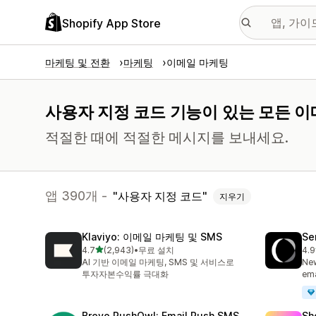
Shopify App Store
마케팅 및 전환
마케팅
이메일 마케팅
사용자 지정 코드 기능이 있는 모든 이
적절한 때에 적절한 메시지를 보내세요.
앱 390개 -
사용자 지정 코드
지우기
Klaviyo: 이메일 마케팅 및 SMS
Se
별 5개 중
4.7
(2,943)
•
무료 설치
4.9
총 리뷰 2943개
총 
AI 기반 이메일 마케팅, SMS 및 서비스로
New
투자자본수익률 극대화
ema
Brevo PushOwl: Email,Push,SMS
Sh