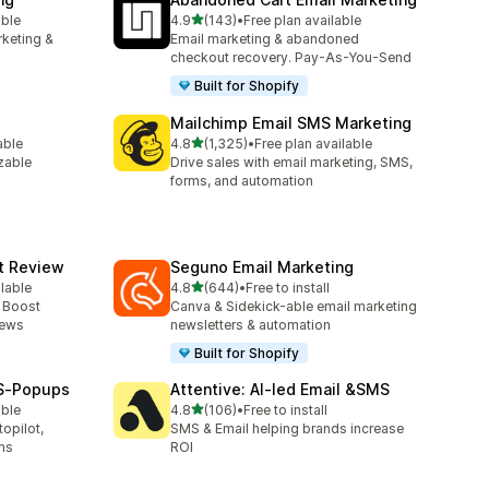
별 5개 중
able
4.9
(143)
•
Free plan available
총 리뷰 143개
rketing &
Email marketing & abandoned
checkout recovery. Pay-As-You-Send
Built for Shopify
Mailchimp Email SMS Marketing
별 5개 중
able
4.8
(1,325)
•
Free plan available
총 리뷰 1325개
zable
Drive sales with email marketing, SMS,
forms, and automation
ct Review
Seguno Email Marketing
별 5개 중
ilable
4.8
(644)
•
Free to install
총 리뷰 644개
- Boost
Canva & Sidekick-able email marketing
iews
newsletters & automation
Built for Shopify
MS‑Popups
Attentive: AI‑led Email &SMS
별 5개 중
able
4.8
(106)
•
Free to install
총 리뷰 106개
opilot,
SMS & Email helping brands increase
ms
ROI