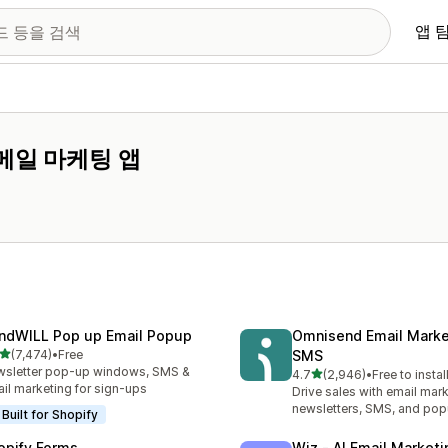
앱 
메일 마케팅 앱
ndWILL Pop up Email Popup
Omnisend Email Marke
별 5개 중
(7,474)
•
Free
SMS
리뷰 7474개
sletter pop-up windows, SMS &
별 5개 중
4.7
(2,946)
•
Free to instal
총 리뷰 2946개
il marketing for sign-ups
Drive sales with email mark
newsletters, SMS, and po
Built for Shopify
opify Forms
Wiz ‑ AI Email Marketi