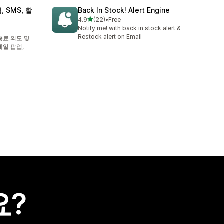
 SMS, 할
Back In Stock! Alert Engine
별 5개 중
4.9
(22)
•
Free
총 리뷰 22개
Notify me! with back in stock alert &
Restock alert on Email
종료 의도 및
메일 팝업,
요?