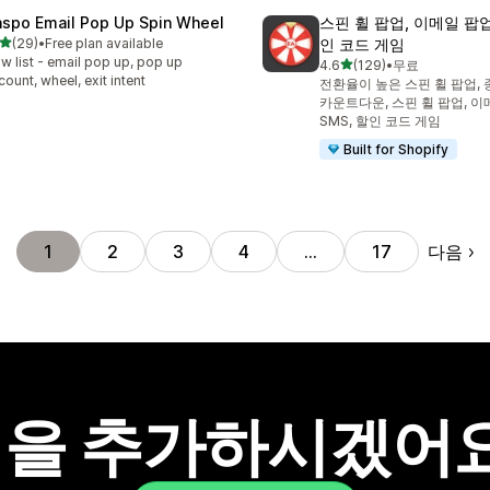
aspo Email Pop Up Spin Wheel
스핀 휠 팝업, 이메일 팝업,
별 5개 중
(29)
•
Free plan available
인 코드 게임
리뷰 29개
w list - email pop up, pop up
별 5개 중
4.6
(129)
•
무료
총 리뷰 129개
count, wheel, exit intent
전환율이 높은 스핀 휠 팝업, 
카운트다운, 스핀 휠 팝업, 이
SMS, 할인 코드 게임
Built for Shopify
다음
1
2
3
4
…
17
을 추가하시겠어