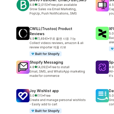
별 5개 중
4.8
(2,015)
•
Free plan available
4.5
총 리뷰 2015개
총 
Grow Sales via Email Marketing,
Cap
PopUp, Push Notifications, SMS
you
CWILL(Trustoo) Product
XF
Reviews
5.0
총 
Bac
별 5개 중
4.9
(1,494)
•
무료 플랜 사용 가능
총 리뷰 1494개
ale
Collect videos reviews, amazon & ali
review importer 제품 리뷰
Built for Shopify
Shopify Messaging
Sp
별 5개 중
4.8
(4,092)
•
Free to install
4.9
총 리뷰 4092개
총 
Email, SMS, and WhatsApp marketing
All
made for commerce
it'
Joy Wishlist app
Da
별 5개 중
5.0
(11)
•
Free
5.0
총 리뷰 11개
총 
Create and manage personal wishlists
Gro
- Easily add to cart
con
Built for Shopify