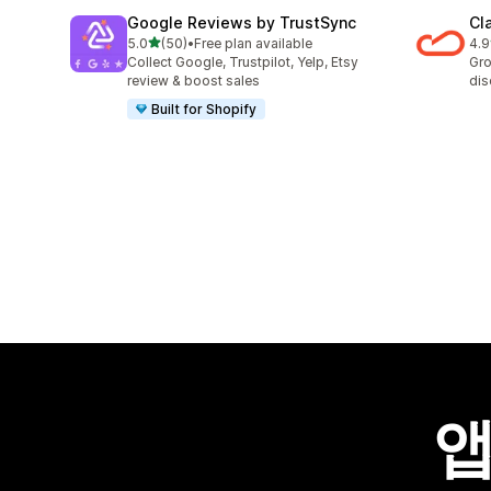
Google Reviews by TrustSync
Cl
별 5개 중
5.0
(50)
•
Free plan available
4.9
총 리뷰 50개
총 
Collect Google, Trustpilot, Yelp, Etsy
Gro
review & boost sales
dis
Built for Shopify
앱