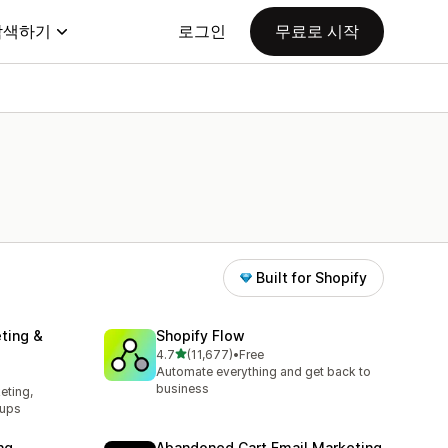
탐색하기
로그인
무료로 시작
Built for Shopify
ting &
Shopify Flow
별 5개 중
4.7
(11,677)
•
Free
총 리뷰 11677개
Automate everything and get back to
l
business
eting,
pups
ng
Abandoned Cart Email Marketing