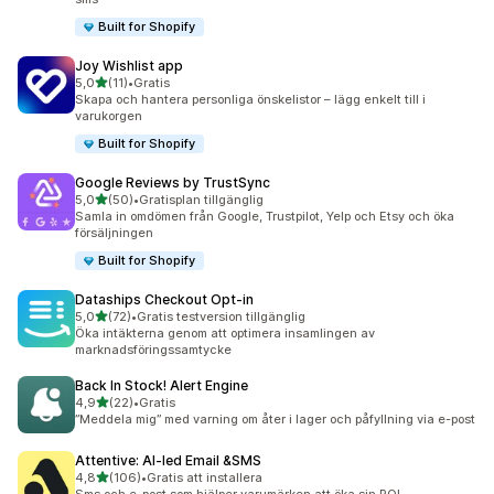
Built for Shopify
Joy Wishlist app
av 5 stjärnor
5,0
(11)
•
Gratis
11 recensioner totalt
Skapa och hantera personliga önskelistor – lägg enkelt till i
varukorgen
Built for Shopify
Google Reviews by TrustSync
av 5 stjärnor
5,0
(50)
•
Gratisplan tillgänglig
50 recensioner totalt
Samla in omdömen från Google, Trustpilot, Yelp och Etsy och öka
försäljningen
Built for Shopify
Dataships Checkout Opt‑in
av 5 stjärnor
5,0
(72)
•
Gratis testversion tillgänglig
72 recensioner totalt
Öka intäkterna genom att optimera insamlingen av
marknadsföringssamtycke
Back In Stock! Alert Engine
av 5 stjärnor
4,9
(22)
•
Gratis
22 recensioner totalt
”Meddela mig” med varning om åter i lager och påfyllning via e-post
Attentive: AI‑led Email &SMS
av 5 stjärnor
4,8
(106)
•
Gratis att installera
106 recensioner totalt