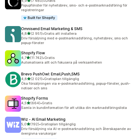
av 5 stjärnor
4,9
(7 480)
•
Gratis
7480 recensioner totalt
Popupfönster för nyhetsbrev, sms- och e-postmarknadsföring för
registreringar
Built for Shopify
Omnisend Email Marketing & SMS
av 5 stjärnor
4,8
(2 951)
•
Gratis att installera
2951 recensioner totalt
Driv försäljning med e-postmarknadsföring, nyhetsbrev, sms och
popup-fönster
Shopify Flow
av 5 stjärnor
4,7
(11 742)
•
Gratis
11742 recensioner totalt
Automatisera allt och fokusera på verksamheten
Brevo PushOwl: Email,Push,SMS
av 5 stjärnor
4,8
(2 021)
•
Gratisplan tillgänglig
2021 recensioner totalt
Öka försäljningen via e-postmarknadsföring, popup-fönster, push-
notiser och sms
Shopify Forms
av 5 stjärnor
4,5
(664)
•
Gratis
664 recensioner totalt
Samla in kundinformation för att utöka din marknadsföringslista
Wiz ‑ AI Email Marketing
av 5 stjärnor
5,0
(192)
•
Gratisplan tillgänglig
192 recensioner totalt
Driv försäljning via AI-e-postmarknadsföring och återskapande av
övergivna varukorgar