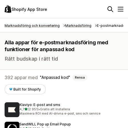
Shopify App Store
Marknadsföring och konvertering
Marknadsföring
E-postmarknadsfö
Alla appar för e-postmarknadsföring med
funktioner för anpassad kod
Rätt budskap i rätt tid
392 appar med
Anpassad kod
Rensa
Built for Shopify
Klaviyo: E‑post and sms
av 5 stjärnor
4,7
(2 951)
•
Gratis att installera
2951 recensioner totalt
Maximera ROI med AI-drivna e-post, sms och service
SendWILL Pop up Email Popup