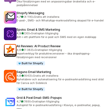
Öka försäljningen med en anpassningsbar önskelista och e-
postpåminnelser
Shopify Messaging
av 5 stjärnor
4,7
(4 114)
•
Gratis att installera
4114 recensioner totalt
E-post-, SMS- och WhatsApp-marknadsföring skapad för e-handel
Spoks: Email & SMS Marketing
av 5 stjärnor
4,9
(30)
•
Gratisplan tillgänglig
30 recensioner totalt
Allt-i-ett-plattform för e-post och SMS med en egen mobilapp
Ali Reviews: AI Product Review
av 5 stjärnor
4,8
(1 383)
•
Gratisplan tillgänglig
1383 recensioner totalt
Importverktyg för produktrecensioner – öka dropshipping-
försäljningen med recensioner
Built for Shopify
Seguno Email Marketing
av 5 stjärnor
4,8
(643)
•
Gratis att installera
643 recensioner totalt
Nyhetsbrev och automatisering för e-postmarknadsföring med stöd
för Canva och Sidekick
Built for Shopify
Grid & Pixel Email‑SMS‑Popups
av 5 stjärnor
4,7
(169)
•
Gratisplan tillgänglig
169 recensioner totalt
Autopilot för e-postmarknadsföring i Klaviyo, e-postmallar, popup,
sms