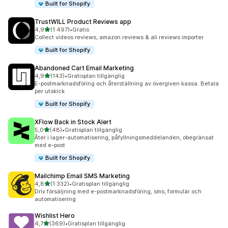
Built for Shopify
TrustWILL Product Reviews app
av 5 stjärnor
4,9
(1 497)
•
Gratis
1497 recensioner totalt
Collect videos reviews, amazon reviews & ali reviews importer
Built for Shopify
Abandoned Cart Email Marketing
av 5 stjärnor
4,9
(143)
•
Gratisplan tillgänglig
143 recensioner totalt
E-postmarknadsföring och återställning av övergiven kassa. Betala
per utskick
Built for Shopify
XFlow Back in Stock Alert
av 5 stjärnor
5,0
(48)
•
Gratisplan tillgänglig
48 recensioner totalt
Åter i lager-automatisering, påfyllningsmeddelanden, obegränsat
med e-post
Built for Shopify
Mailchimp Email SMS Marketing
av 5 stjärnor
4,8
(1 332)
•
Gratisplan tillgänglig
1332 recensioner totalt
Driv försäljning med e-postmarknadsföring, sms, formulär och
automatisering
Wishlist Hero
av 5 stjärnor
4,7
(369)
•
Gratisplan tillgänglig
369 recensioner totalt