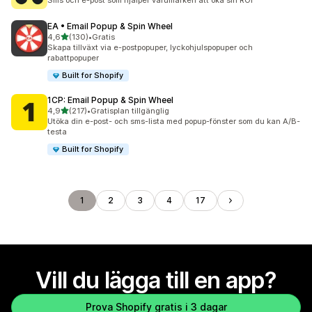
Sms och e-post som hjälper varumärken att öka sin ROI
EA • Email Popup & Spin Wheel
av 5 stjärnor
4,6
(130)
•
Gratis
130 recensioner totalt
Skapa tillväxt via e-postpopuper, lyckohjulspopuper och
rabattpopuper
Built for Shopify
1CP: Email Popup & Spin Wheel
av 5 stjärnor
4,9
(217)
•
Gratisplan tillgänglig
217 recensioner totalt
Utöka din e-post- och sms-lista med popup-fönster som du kan A/B-
testa
Built for Shopify
1
2
3
4
17
Vill du lägga till en app?
Prova Shopify gratis i 3 dagar