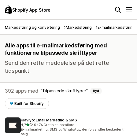
Shopify App Store
Markedsføring og konvertering
Markedsføring
E-mailmarkedsføring
Alle apps til e-mailmarkedsføring med
funktionerne tilpassede skrifttyper
Send den rette meddelelse på det rette
tidspunkt.
392 apps med
Tilpassede skrifttyper
Ryd
Built for Shopify
Klaviyo: Email Marketing & SMS
ud af 5 stjerner
4,7
(2.947)
•
Gratis at installere
2947 anmeldelser i alt
E-mailmarketing, SMS og WhatsApp, der forvandler beskeder til
salg