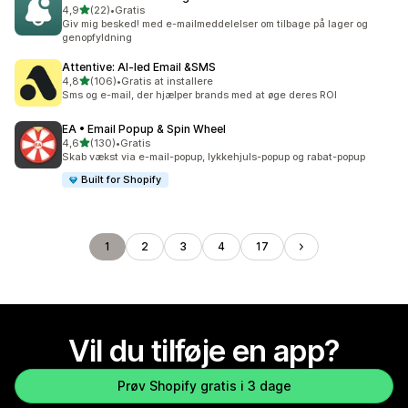
ud af 5 stjerner
4,9
(22)
•
Gratis
22 anmeldelser i alt
Giv mig besked! med e-mailmeddelelser om tilbage på lager og
genopfyldning
Attentive: AI‑led Email &SMS
ud af 5 stjerner
4,8
(106)
•
Gratis at installere
106 anmeldelser i alt
Sms og e-mail, der hjælper brands med at øge deres ROI
EA • Email Popup & Spin Wheel
ud af 5 stjerner
4,6
(130)
•
Gratis
130 anmeldelser i alt
Skab vækst via e-mail-popup, lykkehjuls-popup og rabat-popup
Built for Shopify
1
2
3
4
17
Vil du tilføje en app?
Prøv Shopify gratis i 3 dage