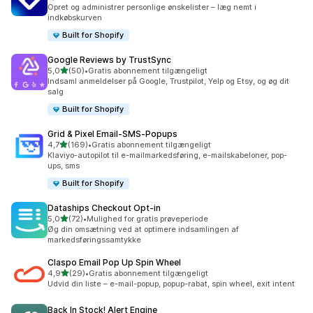
11 anmeldelser i alt
Opret og administrer personlige ønskelister – læg nemt i
indkøbskurven
Built for Shopify
Google Reviews by TrustSync
ud af 5 stjerner
5,0
(50)
•
Gratis abonnement tilgængeligt
50 anmeldelser i alt
Indsaml anmeldelser på Google, Trustpilot, Yelp og Etsy, og øg dit
salg
Built for Shopify
Grid & Pixel Email‑SMS‑Popups
ud af 5 stjerner
4,7
(169)
•
Gratis abonnement tilgængeligt
169 anmeldelser i alt
Klaviyo-autopilot til e-mailmarkedsføring, e-mailskabeloner, pop-
ups, sms
Built for Shopify
Dataships Checkout Opt‑in
ud af 5 stjerner
5,0
(72)
•
Mulighed for gratis prøveperiode
72 anmeldelser i alt
Øg din omsætning ved at optimere indsamlingen af
markedsføringssamtykke
Claspo Email Pop Up Spin Wheel
ud af 5 stjerner
4,9
(29)
•
Gratis abonnement tilgængeligt
29 anmeldelser i alt
Udvid din liste – e-mail-popup, popup-rabat, spin wheel, exit intent
Back In Stock! Alert Engine