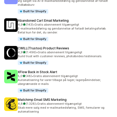
Øg salget via AI-e-mailmarkedsføring og gendannelse af forladt
indkøbskurv
Built for Shopify
Abandoned Cart Email Marketing
ud af 5 stjerner
4,9
(143)
•
Gratis abonnement tilgængeligt
143 anmeldelser i alt
E-mailmarkedsføring og gendannelse af forladt betalingsforløb.
Betal kun for det, du sender.
Built for Shopify
CWILL(Trustoo) Product Reviews
ud af 5 stjerner
4,9
(1.496)
•
Gratis abonnement tilgængeligt
1496 anmeldelser i alt
Build trust with customer reviews, photo&video testimonials.
Built for Shopify
XFlow Back in Stock Alert
ud af 5 stjerner
5,0
(48)
•
Gratis abonnement tilgængeligt
48 anmeldelser i alt
Automatisering for varer tilbage på lager, lagerpåmindelser,
ubegrænsede e-mails
Built for Shopify
Mailchimp Email SMS Marketing
ud af 5 stjerner
4,8
(1.328)
•
Gratis abonnement tilgængeligt
1328 anmeldelser i alt
Skab mere salg med e-mailmarkedsføring, SMS, formularer og
automatisering