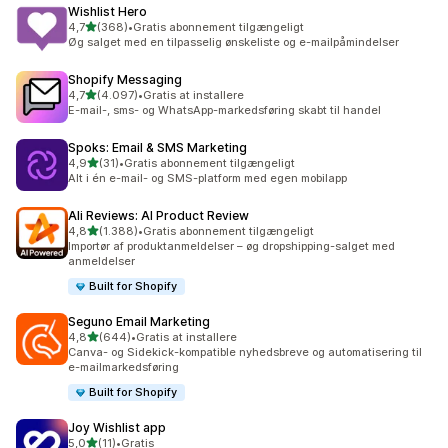
Wishlist Hero
ud af 5 stjerner
4,7
(368)
•
Gratis abonnement tilgængeligt
368 anmeldelser i alt
Øg salget med en tilpasselig ønskeliste og e-mailpåmindelser
Shopify Messaging
ud af 5 stjerner
4,7
(4.097)
•
Gratis at installere
4097 anmeldelser i alt
E-mail-, sms- og WhatsApp-markedsføring skabt til handel
Spoks: Email & SMS Marketing
ud af 5 stjerner
4,9
(31)
•
Gratis abonnement tilgængeligt
31 anmeldelser i alt
Alt i én e-mail- og SMS-platform med egen mobilapp
Ali Reviews: AI Product Review
ud af 5 stjerner
4,8
(1.388)
•
Gratis abonnement tilgængeligt
1388 anmeldelser i alt
Importør af produktanmeldelser – øg dropshipping-salget med
anmeldelser
Built for Shopify
Seguno Email Marketing
ud af 5 stjerner
4,8
(644)
•
Gratis at installere
644 anmeldelser i alt
Canva- og Sidekick-kompatible nyhedsbreve og automatisering til
e-mailmarkedsføring
Built for Shopify
Joy Wishlist app
ud af 5 stjerner
5,0
(11)
•
Gratis