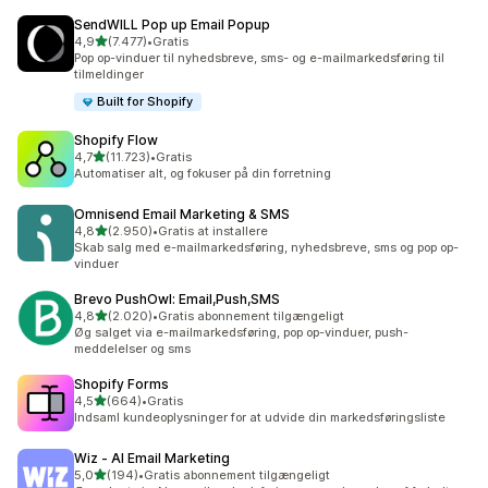
SendWILL Pop up Email Popup
ud af 5 stjerner
4,9
(7.477)
•
Gratis
7477 anmeldelser i alt
Pop op-vinduer til nyhedsbreve, sms- og e-mailmarkedsføring til
tilmeldinger
Built for Shopify
Shopify Flow
ud af 5 stjerner
4,7
(11.723)
•
Gratis
11723 anmeldelser i alt
Automatiser alt, og fokuser på din forretning
Omnisend Email Marketing & SMS
ud af 5 stjerner
4,8
(2.950)
•
Gratis at installere
2950 anmeldelser i alt
Skab salg med e-mailmarkedsføring, nyhedsbreve, sms og pop op-
vinduer
Brevo PushOwl: Email,Push,SMS
ud af 5 stjerner
4,8
(2.020)
•
Gratis abonnement tilgængeligt
2020 anmeldelser i alt
Øg salget via e-mailmarkedsføring, pop op-vinduer, push-
meddelelser og sms
Shopify Forms
ud af 5 stjerner
4,5
(664)
•
Gratis
664 anmeldelser i alt
Indsaml kundeoplysninger for at udvide din markedsføringsliste
Wiz ‑ AI Email Marketing
ud af 5 stjerner
5,0
(194)
•
Gratis abonnement tilgængeligt
194 anmeldelser i alt