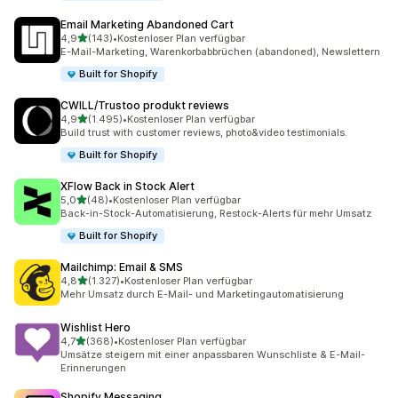
Email Marketing Abandoned Cart
von 5 Sternen
4,9
(143)
•
Kostenloser Plan verfügbar
143 Rezensionen insgesamt
E-Mail-Marketing, Warenkorbabbrüchen (abandoned), Newslettern
Built for Shopify
CWILL/Trustoo produkt reviews
von 5 Sternen
4,9
(1.495)
•
Kostenloser Plan verfügbar
1495 Rezensionen insgesamt
Build trust with customer reviews, photo&video testimonials.
Built for Shopify
XFlow Back in Stock Alert
von 5 Sternen
5,0
(48)
•
Kostenloser Plan verfügbar
48 Rezensionen insgesamt
Back-in-Stock-Automatisierung, Restock-Alerts für mehr Umsatz
Built for Shopify
Mailchimp: Email & SMS
von 5 Sternen
4,8
(1.327)
•
Kostenloser Plan verfügbar
1327 Rezensionen insgesamt
Mehr Umsatz durch E-Mail- und Marketingautomatisierung
Wishlist Hero
von 5 Sternen
4,7
(368)
•
Kostenloser Plan verfügbar
368 Rezensionen insgesamt
Umsätze steigern mit einer anpassbaren Wunschliste & E-Mail-
Erinnerungen
Shopify Messaging