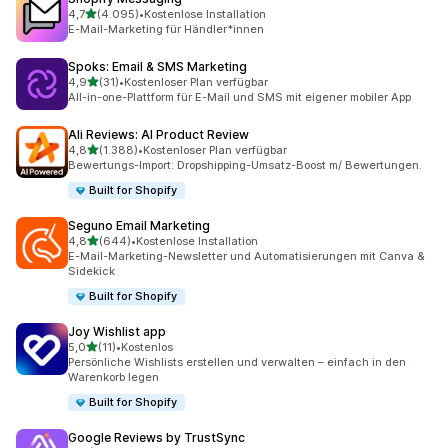
von 5 Sternen
4,7
(4.095)
•
Kostenlose Installation
4095 Rezensionen insgesamt
E-Mail-Marketing für Händler*innen
Spoks: Email & SMS Marketing
von 5 Sternen
4,9
(31)
•
Kostenloser Plan verfügbar
31 Rezensionen insgesamt
All-in-one-Plattform für E-Mail und SMS mit eigener mobiler App
Ali Reviews: AI Product Review
von 5 Sternen
4,8
(1.388)
•
Kostenloser Plan verfügbar
1388 Rezensionen insgesamt
Bewertungs-Import: Dropshipping-Umsatz-Boost m/ Bewertungen.
Built for Shopify
Seguno Email Marketing
von 5 Sternen
4,8
(644)
•
Kostenlose Installation
644 Rezensionen insgesamt
E-Mail-Marketing-Newsletter und Automatisierungen mit Canva &
Sidekick
Built for Shopify
Joy Wishlist app
von 5 Sternen
5,0
(11)
•
Kostenlos
11 Rezensionen insgesamt
Persönliche Wishlists erstellen und verwalten – einfach in den
Warenkorb legen
Built for Shopify
Google Reviews by TrustSync