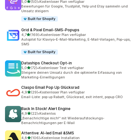
von 5 Sternen
5,0
(50)
•
Kostenloser Plan verfügbar
50 Rezensionen insgesamt
Bewertungen für Google, Trustpilot, Yelp und Etsy sammeln und
Umsatz steigern
Built for Shopify
Grid & Pixel Email‑SMS‑Popups
von 5 Sternen
4,7
(169)
•
Kostenloser Plan verfügbar
169 Rezensionen insgesamt
Autopilot für Klaviyo-E-Mail-Marketing, E-Mail-Vorlagen, Pop-ups,
SMS
Built for Shopify
Dataships Checkout Opt‑in
von 5 Sternen
5,0
(72)
•
Kostenloser Test verfügbar
72 Rezensionen insgesamt
Steigere deinen Umsatz durch die optimierte Erfassung von
Marketing-Einwilligungen
Claspo Email Pop Up Glücksrad
von 5 Sternen
4,9
(29)
•
Kostenloser Plan verfügbar
29 Rezensionen insgesamt
Email-Liste: pop up Rabatt, Glücksrad, exit intent, popup CRO
Back In Stock! Alert Engine
von 5 Sternen
4,9
(22)
•
Kostenlos
22 Rezensionen insgesamt
„Benachrichtige mich!“ mit Wiederaufstockungs-
Benachrichtigungen per E-Mail
Attentive: AI‑led Email &SMS
von 5 Sternen
4,8
(106)
•
Kostenlose Installation
106 Rezensionen insgesamt