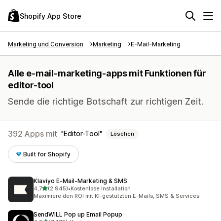
Shopify App Store
Marketing und Conversion
Marketing
E-Mail-Marketing
Alle e-mail-marketing-apps mit Funktionen für
editor-tool
Sende die richtige Botschaft zur richtigen Zeit.
392 Apps mit
Editor-Tool
Löschen
Built for Shopify
Klaviyo E‑Mail‑Marketing & SMS
von 5 Sternen
4,7
(2.945)
•
Kostenlose Installation
2945 Rezensionen insgesamt
Maximiere den ROI mit KI-gestützten E-Mails, SMS & Services.
SendWILL Pop up Email Popup