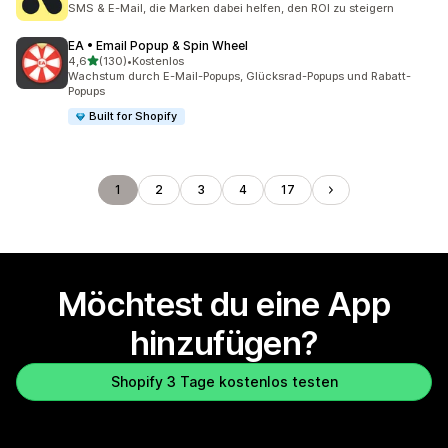
SMS & E-Mail, die Marken dabei helfen, den ROI zu steigern
EA • Email Popup & Spin Wheel
von 5 Sternen
4,6
(130)
•
Kostenlos
130 Rezensionen insgesamt
Wachstum durch E-Mail-Popups, Glücksrad-Popups und Rabatt-
Popups
Built for Shopify
1
2
3
4
17
Möchtest du eine App
hinzufügen?
Shopify 3 Tage kostenlos testen