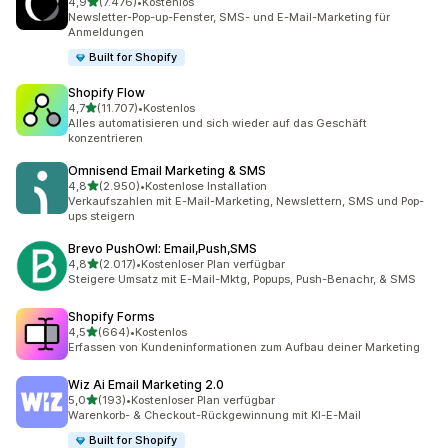
von 5 Sternen
4,9
(7.476)
•
Kostenlos
7476 Rezensionen insgesamt
Newsletter-Pop-up-Fenster, SMS- und E-Mail-Marketing für
Anmeldungen
Built for Shopify
Shopify Flow
von 5 Sternen
4,7
(11.707)
•
Kostenlos
11707 Rezensionen insgesamt
Alles automatisieren und sich wieder auf das Geschäft
konzentrieren
Omnisend Email Marketing & SMS
von 5 Sternen
4,8
(2.950)
•
Kostenlose Installation
2950 Rezensionen insgesamt
Verkaufszahlen mit E-Mail-Marketing, Newslettern, SMS und Pop-
ups steigern
Brevo PushOwl: Email,Push,SMS
von 5 Sternen
4,8
(2.017)
•
Kostenloser Plan verfügbar
2017 Rezensionen insgesamt
Steigere Umsatz mit E-Mail-Mktg, Popups, Push-Benachr, & SMS
Shopify Forms
von 5 Sternen
4,5
(664)
•
Kostenlos
664 Rezensionen insgesamt
Erfassen von Kundeninformationen zum Aufbau deiner Marketing
Wiz Ai Email Marketing 2.0
von 5 Sternen
5,0
(193)
•
Kostenloser Plan verfügbar
193 Rezensionen insgesamt
Warenkorb- & Checkout-Rückgewinnung mit KI-E-Mail
Built for Shopify