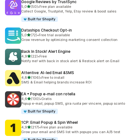
Google Reviews by TrustSync
stelle su 5
5,0
(50)
•
Free plan available
50 recensioni totali
Collect Google, Trustpilot, Yelp, Etsy review & boost sales
Built for Shopify
Dataships Checkout Opt‑in
stelle su 5
5,0
(72)
•
Free trial available
72 recensioni totali
Grow revenue by optimizing marketing consent collection
Back In Stock! Alert Engine
stelle su 5
4,9
(22)
•
Free
22 recensioni totali
Notify me! with back in stock alert & Restock alert on Email
Attentive: AI‑led Email &SMS
stelle su 5
4,8
(106)
•
Free to install
106 recensioni totali
SMS & Email helping brands increase ROI
EA • Popup e‑mail con rotella
stelle su 5
4,6
(130)
•
Gratis
130 recensioni totali
Popup e-mail, popup SMS, gira ruota per vincere, popup sconto
Built for Shopify
1CP: Email Popup & Spin Wheel
stelle su 5
4,9
(217)
•
Free plan available
217 recensioni totali
Grow your email and SMS list with popups you can A/B test
Built for Shopify