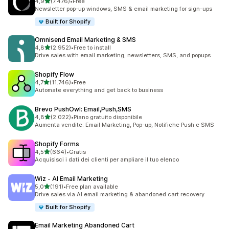
stelle su 5
4,9
(7.476)
•
Free
7476 recensioni totali
Newsletter pop-up windows, SMS & email marketing for sign-ups
Built for Shopify
Omnisend Email Marketing & SMS
stelle su 5
4,8
(2.952)
•
Free to install
2952 recensioni totali
Drive sales with email marketing, newsletters, SMS, and popups
Shopify Flow
stelle su 5
4,7
(11.746)
•
Free
11746 recensioni totali
Automate everything and get back to business
Brevo PushOwl: Email,Push,SMS
stelle su 5
4,8
(2.022)
•
Piano gratuito disponibile
2022 recensioni totali
Aumenta vendite: Email Marketing, Pop-up, Notifiche Push e SMS
Shopify Forms
stelle su 5
4,5
(664)
•
Gratis
664 recensioni totali
Acquisisci i dati dei clienti per ampliare il tuo elenco
Wiz ‑ AI Email Marketing
stelle su 5
5,0
(191)
•
Free plan available
191 recensioni totali
Drive sales via AI email marketing & abandoned cart recovery
Built for Shopify
Email Marketing Abandoned Cart