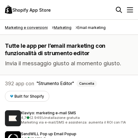
Shopify App Store
Marketing e conversioni
Marketing
Email marketing
Tutte le app per l’email marketing con
funzionalità di strumento editor
Invia il messaggio giusto al momento giusto.
392 app con
Strumento Editor
Cancella
Built for Shopify
Klaviyo: marketing e‑mail SMS
stelle su 5
4,7
(2.949)
•
Installazione gratuita
2949 recensioni totali
Marketing via e-mail/SMS e assistenza: aumenta il ROI con l'IA
SendWILL Pop up Email Popup