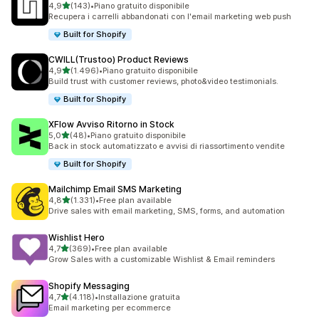
stelle su 5
4,9
(143)
•
Piano gratuito disponibile
143 recensioni totali
Recupera i carrelli abbandonati con l'email marketing web push
Built for Shopify
CWILL(Trustoo) Product Reviews
stelle su 5
4,9
(1.496)
•
Piano gratuito disponibile
1496 recensioni totali
Build trust with customer reviews, photo&video testimonials.
Built for Shopify
XFlow Avviso Ritorno in Stock
stelle su 5
5,0
(48)
•
Piano gratuito disponibile
48 recensioni totali
Back in stock automatizzato e avvisi di riassortimento vendite
Built for Shopify
Mailchimp Email SMS Marketing
stelle su 5
4,8
(1.331)
•
Free plan available
1331 recensioni totali
Drive sales with email marketing, SMS, forms, and automation
Wishlist Hero
stelle su 5
4,7
(369)
•
Free plan available
369 recensioni totali
Grow Sales with a customizable Wishlist & Email reminders
Shopify Messaging
stelle su 5
4,7
(4.118)
•
Installazione gratuita
4118 recensioni totali
Email marketing per ecommerce