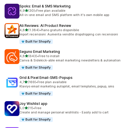
Spoks: Email & SMS Marketing
stelle su 5
4,9
(30)
•
Free plan available
30 recensioni totali
All-in-one email and SMS platform with it's own mobile app
Ali Reviews: AI Product Review
stelle su 5
4,8
(1.384)
•
Piano gratuito disponibile
1384 recensioni totali
Import recensioni: Aumenta vendite dropshipping con recensioni
Built for Shopify
Seguno Email Marketing
stelle su 5
4,8
(643)
•
Free to install
643 recensioni totali
Canva & Sidekick-able email marketing newsletters & automation
Built for Shopify
Grid & Pixel Email‑SMS‑Popups
stelle su 5
4,7
(169)
•
Free plan available
169 recensioni totali
Klaviyo email marketing autopilot, email templates, popup, sms
Built for Shopify
Joy Wishlist app
stelle su 5
5,0
(11)
•
Free
11 recensioni totali
Create and manage personal wishlists - Easily add to cart
Built for Shopify