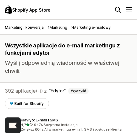
Shopify App Store
Marketing i konwersja
Marketing
Marketing e-mailowy
Wszystkie aplikacje do e-mail marketingu z
funkcjami edytor
Wyślij odpowiednią wiadomość w właściwej
chwili.
392 aplikacje(-i) z
Edytor
Wyczyść
Built for Shopify
Klaviyo: E‑mail i SMS
na 5 gwiazdek
4,7
(2 947)
•
Bezpłatna instalacja
Łączna liczba recenzji: 2947
Zwiększ ROI z AI w marketingu e-mail, SMS i obsłudze klienta