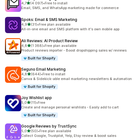
na 5 gwiazdek
4,7
(4 097)
•
Free to install
Łączna liczba recenzji: 4097
Email, SMS, and WhatsApp marketing made for commerce
Spoks: Email & SMS Marketing
na 5 gwiazdek
4,9
(31)
•
Free plan available
Łączna liczba recenzji: 31
All-in-one email and SMS platform with it's own mobile app
Ali Reviews: AI Product Review
na 5 gwiazdek
4,8
(1 388)
•
Free plan available
Łączna liczba recenzji: 1388
Product reviews importer - Boost dropshipping sales w/ reviews
Built for Shopify
Seguno Email Marketing
na 5 gwiazdek
4,8
(644)
•
Free to install
Łączna liczba recenzji: 644
Canva & Sidekick-able email marketing newsletters & automation
Built for Shopify
Joy Wishlist app
na 5 gwiazdek
5,0
(11)
•
Free
Łączna liczba recenzji: 11
Create and manage personal wishlists - Easily add to cart
Built for Shopify
Google Reviews by TrustSync
na 5 gwiazdek
5,0
(50)
•
Free plan available
Łączna liczba recenzji: 50
Collect Google, Trustpilot, Yelp, Etsy review & boost sales