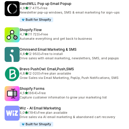
SendWILL Pop up Email Popup
na 5 gwiazdek
4,9
(7 477)
•
Free
Łączna liczba recenzji: 7477
Newsletter pop-up windows, SMS & email marketing for sign-ups
Built for Shopify
Shopify Flow
na 5 gwiazdek
4,7
(11 723)
•
Free
Łączna liczba recenzji: 11723
Automate everything and get back to business
Omnisend Email Marketing & SMS
na 5 gwiazdek
4,8
(2 950)
•
Free to install
Łączna liczba recenzji: 2950
Drive sales with email marketing, newsletters, SMS, and popups
Brevo PushOwl: Email,Push,SMS
na 5 gwiazdek
4,8
(2 020)
•
Free plan available
Łączna liczba recenzji: 2020
Grow Sales via Email Marketing, PopUp, Push Notifications, SMS
Shopify Forms
na 5 gwiazdek
4,5
(664)
•
Free
Łączna liczba recenzji: 664
Capture customer information to grow your marketing list
Wiz ‑ AI Email Marketing
na 5 gwiazdek
5,0
(194)
•
Free plan available
Łączna liczba recenzji: 194
Drive sales via AI email marketing & abandoned cart recovery
Built for Shopify