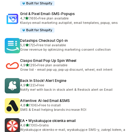
Built for Shopify
Grid & Pixel Email‑SMS‑Popups
na 5 gwiazdek
4,7
(169)
•
Free plan available
Łączna liczba recenzji: 169
Klaviyo email marketing autopilot, email templates, popup, sms
Built for Shopify
Dataships Checkout Opt‑in
na 5 gwiazdek
5,0
(72)
•
Free trial available
Łączna liczba recenzji: 72
Grow revenue by optimizing marketing consent collection
Claspo Email Pop Up Spin Wheel
na 5 gwiazdek
4,9
(29)
•
Free plan available
Łączna liczba recenzji: 29
Grow list - email pop up, pop up discount, wheel, exit intent
Back In Stock! Alert Engine
na 5 gwiazdek
4,9
(22)
•
Free
Łączna liczba recenzji: 22
Notify me! with back in stock alert & Restock alert on Email
Attentive: AI‑led Email &SMS
na 5 gwiazdek
4,8
(106)
•
Free to install
Łączna liczba recenzji: 106
SMS & Email helping brands increase ROI
EA • Wyskakujące okienka email
na 5 gwiazdek
4,6
(130)
•
Gratis
Łączna liczba recenzji: 130
Wyskakujące okienko e-mail, wyskakujące SMS-y, zakręć kołem, a