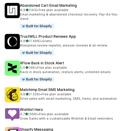
Abandoned Cart Email Marketing
na 5 gwiazdek
4,9
(143)
•
Free plan available
Łączna liczba recenzji: 143
Email marketing & abandoned checkout recovery. Pay-As-You-
Send
Built for Shopify
TrustWILL Product Reviews App
na 5 gwiazdek
4,9
(1 496)
•
Gratis
Łączna liczba recenzji: 1496
Aliexpress review importer, amazon reviews & ali review
Built for Shopify
XFlow Back in Stock Alert
na 5 gwiazdek
5,0
(48)
•
Free plan available
Łączna liczba recenzji: 48
Back in stock automation, restock alerts, unlimited emails
Built for Shopify
Mailchimp Email SMS Marketing
na 5 gwiazdek
4,8
(1 328)
•
Free plan available
Łączna liczba recenzji: 1328
Drive sales with email marketing, SMS, forms, and automation
Wishlist Hero
na 5 gwiazdek
4,7
(368)
•
Free plan available
Łączna liczba recenzji: 368
Grow Sales with a customizable Wishlist & Email reminders
Shopify Messaging