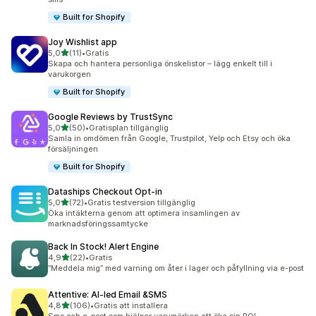
Built for Shopify
Joy Wishlist app
av 5 stjärnor
5,0
(11)
•
Gratis
11 recensioner totalt
Skapa och hantera personliga önskelistor – lägg enkelt till i
varukorgen
Built for Shopify
Google Reviews by TrustSync
av 5 stjärnor
5,0
(50)
•
Gratisplan tillgänglig
50 recensioner totalt
Samla in omdömen från Google, Trustpilot, Yelp och Etsy och öka
försäljningen
Built for Shopify
Dataships Checkout Opt‑in
av 5 stjärnor
5,0
(72)
•
Gratis testversion tillgänglig
72 recensioner totalt
Öka intäkterna genom att optimera insamlingen av
marknadsföringssamtycke
Back In Stock! Alert Engine
av 5 stjärnor
4,9
(22)
•
Gratis
22 recensioner totalt
”Meddela mig” med varning om åter i lager och påfyllning via e-post
Attentive: AI‑led Email &SMS
av 5 stjärnor
4,8
(106)
•
Gratis att installera
106 recensioner totalt