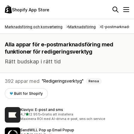
Shopify App Store
Marknadsföring och konvertering
Marknadsföring
E-postmarknadsfö
Alla appar för e-postmarknadsföring med
funktioner för redigeringsverktyg
Rätt budskap i rätt tid
392 appar med
Redigeringsverktyg
Rensa
Built for Shopify
Klaviyo: E‑post and sms
av 5 stjärnor
4,7
(2 951)
•
Gratis att installera
2951 recensioner totalt
Maximera ROI med AI-drivna e-post, sms och service
SendWILL Pop up Email Popup