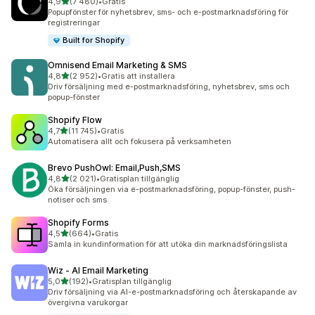
av 5 stjärnor
4,9
(7 480)
•
Gratis
7480 recensioner totalt
Popupfönster för nyhetsbrev, sms- och e-postmarknadsföring för
registreringar
Built for Shopify
Omnisend Email Marketing & SMS
av 5 stjärnor
4,8
(2 952)
•
Gratis att installera
2952 recensioner totalt
Driv försäljning med e-postmarknadsföring, nyhetsbrev, sms och
popup-fönster
Shopify Flow
av 5 stjärnor
4,7
(11 745)
•
Gratis
11745 recensioner totalt
Automatisera allt och fokusera på verksamheten
Brevo PushOwl: Email,Push,SMS
av 5 stjärnor
4,8
(2 021)
•
Gratisplan tillgänglig
2021 recensioner totalt
Öka försäljningen via e-postmarknadsföring, popup-fönster, push-
notiser och sms
Shopify Forms
av 5 stjärnor
4,5
(664)
•
Gratis
664 recensioner totalt
Samla in kundinformation för att utöka din marknadsföringslista
Wiz ‑ AI Email Marketing
av 5 stjärnor
5,0
(192)
•
Gratisplan tillgänglig
192 recensioner totalt
Driv försäljning via AI-e-postmarknadsföring och återskapande av
övergivna varukorgar