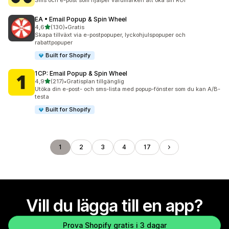
Sms och e-post som hjälper varumärken att öka sin ROI
EA • Email Popup & Spin Wheel
av 5 stjärnor
4,6
(130)
•
Gratis
130 recensioner totalt
Skapa tillväxt via e-postpopuper, lyckohjulspopuper och
rabattpopuper
Built for Shopify
1CP: Email Popup & Spin Wheel
av 5 stjärnor
4,9
(217)
•
Gratisplan tillgänglig
217 recensioner totalt
Utöka din e-post- och sms-lista med popup-fönster som du kan A/B-
testa
Built for Shopify
1
2
3
4
17
Vill du lägga till en app?
Prova Shopify gratis i 3 dagar