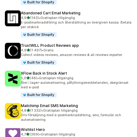
Built for Shopify
Abandoned Cart Email Marketing
av 5 stjärnor
4,9
(143)
•
Gratisplan tillgänglig
143 recensioner totalt
E-postmarknadsföring och återställning av övergiven kassa. Betala
per utskick
Built for Shopify
TrustWILL Product Reviews app
av 5 stjärnor
4,9
(1 497)
•
Gratis
1497 recensioner totalt
Collect videos reviews, amazon reviews & ali reviews importer
Built for Shopify
XFlow Back in Stock Alert
av 5 stjärnor
5,0
(48)
•
Gratisplan tillgänglig
48 recensioner totalt
Åter i lager-automatisering, påfyllningsmeddelanden, obegränsat
med e-post
Built for Shopify
Mailchimp Email SMS Marketing
av 5 stjärnor
4,8
(1 332)
•
Gratisplan tillgänglig
1332 recensioner totalt
Driv försäljning med e-postmarknadsföring, sms, formulär och
automatisering
Wishlist Hero
av 5 stjärnor
4,7
(369)
•
Gratisplan tillgänglig
369 recensioner totalt