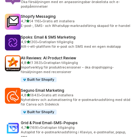
Öka försäljningen med en anpassningsbar önskelista och e-
postpåminnelser
Shopify Messaging
av 5 stjärnor
4,7
(4 116)
•
Gratis att installera
4116 recensioner totalt
E-post-, SMS- och WhatsApp-marknadsföring skapad för e-handel
Spoks: Email & SMS Marketing
av 5 stjärnor
4,9
(30)
•
Gratisplan tillgänglig
30 recensioner totalt
Allt-i-ett-plattform för e-post och SMS med en egen mobilapp
Ali Reviews: AI Product Review
av 5 stjärnor
4,8
(1 383)
•
Gratisplan tillgänglig
1383 recensioner totalt
Importverktyg för produktrecensioner – öka dropshipping-
försäljningen med recensioner
Built for Shopify
Seguno Email Marketing
av 5 stjärnor
4,8
(643)
•
Gratis att installera
643 recensioner totalt
Nyhetsbrev och automatisering för e-postmarknadsföring med stöd
för Canva och Sidekick
Built for Shopify
Grid & Pixel Email‑SMS‑Popups
av 5 stjärnor
4,7
(169)
•
Gratisplan tillgänglig
169 recensioner totalt
Autopilot för e-postmarknadsföring i Klaviyo, e-postmallar, popup,
sms