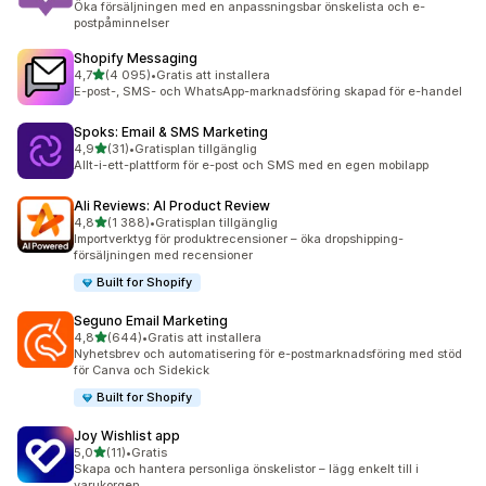
Öka försäljningen med en anpassningsbar önskelista och e-
postpåminnelser
Shopify Messaging
av 5 stjärnor
4,7
(4 095)
•
Gratis att installera
4095 recensioner totalt
E-post-, SMS- och WhatsApp-marknadsföring skapad för e-handel
Spoks: Email & SMS Marketing
av 5 stjärnor
4,9
(31)
•
Gratisplan tillgänglig
31 recensioner totalt
Allt-i-ett-plattform för e-post och SMS med en egen mobilapp
Ali Reviews: AI Product Review
av 5 stjärnor
4,8
(1 388)
•
Gratisplan tillgänglig
1388 recensioner totalt
Importverktyg för produktrecensioner – öka dropshipping-
försäljningen med recensioner
Built for Shopify
Seguno Email Marketing
av 5 stjärnor
4,8
(644)
•
Gratis att installera
644 recensioner totalt
Nyhetsbrev och automatisering för e-postmarknadsföring med stöd
för Canva och Sidekick
Built for Shopify
Joy Wishlist app
av 5 stjärnor
5,0
(11)
•
Gratis
11 recensioner totalt
Skapa och hantera personliga önskelistor – lägg enkelt till i
varukorgen