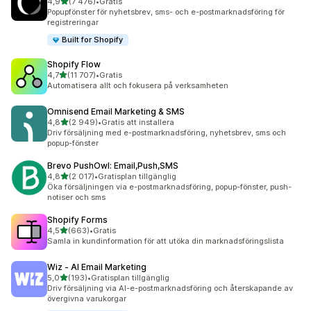
av 5 stjärnor
4,9
(7 476)
•
Gratis
7476 recensioner totalt
Popupfönster för nyhetsbrev, sms- och e-postmarknadsföring för
registreringar
Built for Shopify
Shopify Flow
av 5 stjärnor
4,7
(11 707)
•
Gratis
11707 recensioner totalt
Automatisera allt och fokusera på verksamheten
Omnisend Email Marketing & SMS
av 5 stjärnor
4,8
(2 949)
•
Gratis att installera
2949 recensioner totalt
Driv försäljning med e-postmarknadsföring, nyhetsbrev, sms och
popup-fönster
Brevo PushOwl: Email,Push,SMS
av 5 stjärnor
4,8
(2 017)
•
Gratisplan tillgänglig
2017 recensioner totalt
Öka försäljningen via e-postmarknadsföring, popup-fönster, push-
notiser och sms
Shopify Forms
av 5 stjärnor
4,5
(663)
•
Gratis
663 recensioner totalt
Samla in kundinformation för att utöka din marknadsföringslista
Wiz ‑ AI Email Marketing
av 5 stjärnor
5,0
(193)
•
Gratisplan tillgänglig
193 recensioner totalt
Driv försäljning via AI-e-postmarknadsföring och återskapande av
övergivna varukorgar