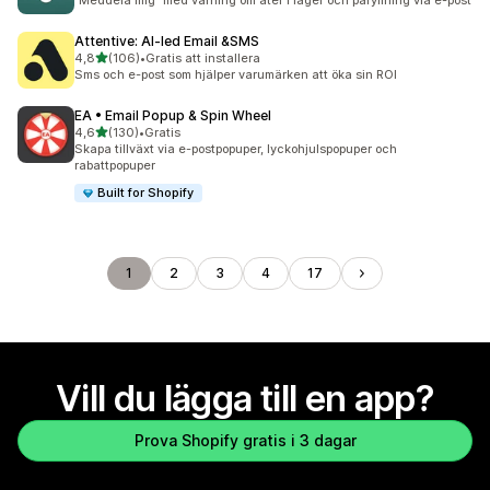
”Meddela mig” med varning om åter i lager och påfyllning via e-post
Attentive: AI‑led Email &SMS
av 5 stjärnor
4,8
(106)
•
Gratis att installera
106 recensioner totalt
Sms och e-post som hjälper varumärken att öka sin ROI
EA • Email Popup & Spin Wheel
av 5 stjärnor
4,6
(130)
•
Gratis
130 recensioner totalt
Skapa tillväxt via e-postpopuper, lyckohjulspopuper och
rabattpopuper
Built for Shopify
1
2
3
4
17
Vill du lägga till en app?
Prova Shopify gratis i 3 dagar