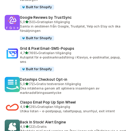
Built for Shopify
Google Reviews by TrustSync
av 5 stjärnor
5,0
(50)
•
Gratisplan tillgänglig
50 recensioner totalt
Samla in omdömen från Google, Trustpilot, Yelp och Etsy och öka
försäljningen
Built for Shopify
Grid & Pixel Email‑SMS‑Popups
av 5 stjärnor
4,7
(169)
•
Gratisplan tillgänglig
169 recensioner totalt
Autopilot för e-postmarknadsföring i Klaviyo, e-postmallar, popup,
sms
Built for Shopify
Dataships Checkout Opt‑in
av 5 stjärnor
5,0
(72)
•
Gratis testversion tillgänglig
72 recensioner totalt
Öka intäkterna genom att optimera insamlingen av
marknadsföringssamtycke
Claspo Email Pop Up Spin Wheel
av 5 stjärnor
4,9
(29)
•
Gratisplan tillgänglig
29 recensioner totalt
Utöka listan – e-postpopup, rabattpopup, snurrhjul, exit intent
Back In Stock! Alert Engine
av 5 stjärnor
4,9
(22)
•
Gratis
22 recensioner totalt