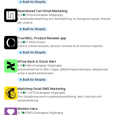
Built for Shopify
Abandoned Cart Email Marketing
av 5 stjärnor
4,9
(143)
•
Gratisplan tillgänglig
143 recensioner totalt
E-postmarknadsföring och återställning av övergiven kassa. Betala
per utskick
Built for Shopify
TrustWILL Product Reviews app
av 5 stjärnor
4,9
(1 495)
•
Gratis
1495 recensioner totalt
Collect videos reviews, amazon reviews & ali reviews importer
Built for Shopify
XFlow Back in Stock Alert
av 5 stjärnor
5,0
(48)
•
Gratisplan tillgänglig
48 recensioner totalt
Automatisering för åter i lager, påfyllningsaviseringar, obegränsat
antal e-postmeddelanden
Built for Shopify
Mailchimp Email SMS Marketing
av 5 stjärnor
4,8
(1 327)
•
Gratisplan tillgänglig
1327 recensioner totalt
Driv försäljning med e-postmarknadsföring, sms, formulär och
automatisering
Wishlist Hero
av 5 stjärnor
4,7
(368)
•
Gratisplan tillgänglig
368 recensioner totalt