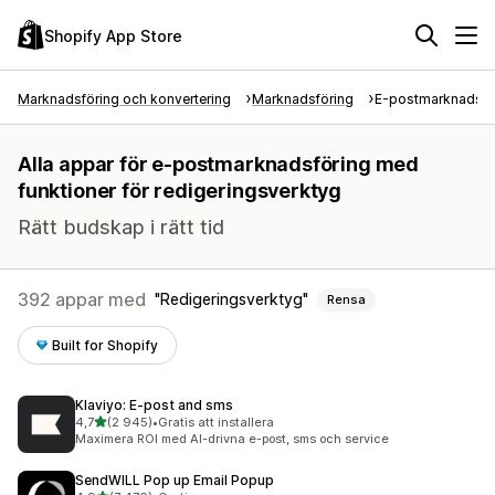
Shopify App Store
Marknadsföring och konvertering
Marknadsföring
E-postmarknadsfö
Alla appar för e-postmarknadsföring med
funktioner för redigeringsverktyg
Rätt budskap i rätt tid
392 appar med
Redigeringsverktyg
Rensa
Built for Shopify
Klaviyo: E‑post and sms
av 5 stjärnor
4,7
(2 945)
•
Gratis att installera
2945 recensioner totalt
Maximera ROI med AI-drivna e-post, sms och service
SendWILL Pop up Email Popup