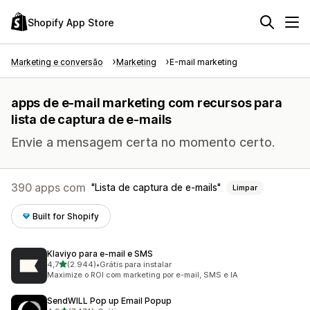
Shopify App Store
Marketing e conversão
Marketing
E-mail marketing
apps de e-mail marketing com recursos para
lista de captura de e-mails
Envie a mensagem certa no momento certo.
390 apps com
Lista de captura de e-mails
Limpar
Built for Shopify
Klaviyo para e‑mail e SMS
de 5 estrelas
4,7
(2.944)
•
Grátis para instalar
2944 avaliações ao todo
Maximize o ROI com marketing por e-mail, SMS e IA
SendWILL Pop up Email Popup