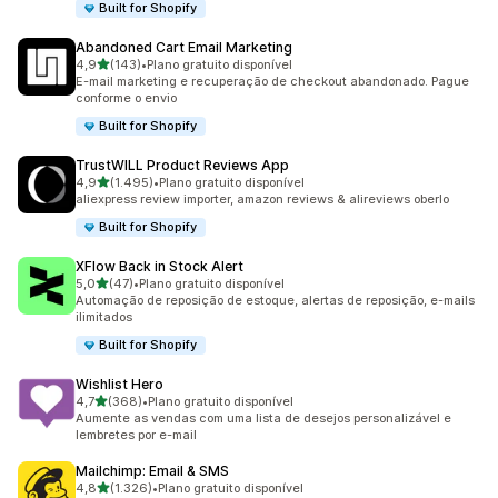
Built for Shopify
Abandoned Cart Email Marketing
de 5 estrelas
4,9
(143)
•
Plano gratuito disponível
143 avaliações ao todo
E-mail marketing e recuperação de checkout abandonado. Pague
conforme o envio
Built for Shopify
TrustWILL Product Reviews App
de 5 estrelas
4,9
(1.495)
•
Plano gratuito disponível
1495 avaliações ao todo
aliexpress review importer, amazon reviews & alireviews oberlo
Built for Shopify
XFlow Back in Stock Alert
de 5 estrelas
5,0
(47)
•
Plano gratuito disponível
47 avaliações ao todo
Automação de reposição de estoque, alertas de reposição, e-mails
ilimitados
Built for Shopify
Wishlist Hero
de 5 estrelas
4,7
(368)
•
Plano gratuito disponível
368 avaliações ao todo
Aumente as vendas com uma lista de desejos personalizável e
lembretes por e-mail
Mailchimp: Email & SMS
de 5 estrelas
4,8
(1.326)
•
Plano gratuito disponível
1326 avaliações ao todo