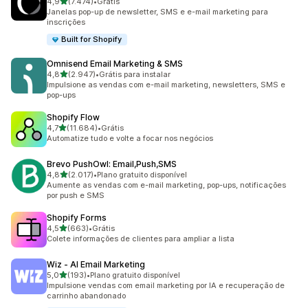
de 5 estrelas
4,9
(7.474)
•
Grátis
7474 avaliações ao todo
Janelas pop-up de newsletter, SMS e e-mail marketing para
inscrições
Built for Shopify
Omnisend Email Marketing & SMS
de 5 estrelas
4,8
(2.947)
•
Grátis para instalar
2947 avaliações ao todo
Impulsione as vendas com e-mail marketing, newsletters, SMS e
pop-ups
Shopify Flow
de 5 estrelas
4,7
(11.684)
•
Grátis
11684 avaliações ao todo
Automatize tudo e volte a focar nos negócios
Brevo PushOwl: Email,Push,SMS
de 5 estrelas
4,8
(2.017)
•
Plano gratuito disponível
2017 avaliações ao todo
Aumente as vendas com e-mail marketing, pop-ups, notificações
por push e SMS
Shopify Forms
de 5 estrelas
4,5
(663)
•
Grátis
663 avaliações ao todo
Colete informações de clientes para ampliar a lista
Wiz ‑ AI Email Marketing
de 5 estrelas
5,0
(193)
•
Plano gratuito disponível
193 avaliações ao todo
Impulsione vendas com email marketing por IA e recuperação de
carrinho abandonado