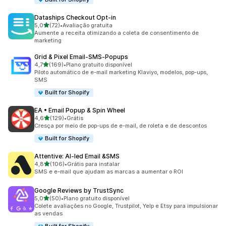
Dataships Checkout Opt‑in
de 5 estrelas
5,0
(72)
•
Avaliação gratuita
72 avaliações ao todo
Aumente a receita otimizando a coleta de consentimento de
marketing
Grid & Pixel Email‑SMS‑Popups
de 5 estrelas
4,7
(169)
•
Plano gratuito disponível
169 avaliações ao todo
Piloto automático de e-mail marketing Klaviyo, modelos, pop-ups,
SMS
Built for Shopify
EA • Email Popup & Spin Wheel
de 5 estrelas
4,6
(129)
•
Grátis
129 avaliações ao todo
Cresça por meio de pop-ups de e-mail, de roleta e de descontos
Built for Shopify
Attentive: AI‑led Email &SMS
de 5 estrelas
4,8
(106)
•
Grátis para instalar
106 avaliações ao todo
SMS e e-mail que ajudam as marcas a aumentar o ROI
Google Reviews by TrustSync
de 5 estrelas
5,0
(50)
•
Plano gratuito disponível
50 avaliações ao todo
Colete avaliações no Google, Trustpilot, Yelp e Etsy para impulsionar
as vendas