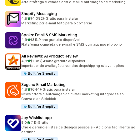
Atrair tráfego e vendas com e-mail e automação de marketing
Shopify Messaging
de 5 estrelas
4,8
(4.092)
•
Grátis para instalar
4092 avaliações ao todo
Marketing por e-mail feito para o comércio
Spoks: Email & SMS Marketing
de 5 estrelas
4,9
(31)
•
Plano gratuito disponível
31 avaliações ao todo
Plataforma completa de e-mail e SMS com app móvel próprio
Ali Reviews: AI Product Review
de 5 estrelas
4,8
(1.387)
•
Plano gratuito disponível
1387 avaliações ao todo
Importador de avaliações: vendas dropshipping c/ avaliações.
Built for Shopify
Seguno Email Marketing
de 5 estrelas
4,8
(644)
•
Grátis para instalar
644 avaliações ao todo
Newsletters e automação de e-mail marketing integradas ao
Canva e ao Sidekick
Built for Shopify
Joy Wishlist app
de 5 estrelas
5,0
(11)
•
Grátis
11 avaliações ao todo
Crie e gerencie listas de desejos pessoais - Adicione facilmente ao
carrinho
Built for Shopify