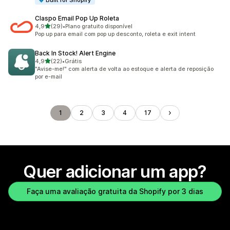
Built for Shopify
Claspo Email Pop Up Roleta
de 5 estrelas
4,9
(29)
•
Plano gratuito disponível
29 avaliações ao todo
Pop up para email com pop up desconto, roleta e exit intent
Back In Stock! Alert Engine
de 5 estrelas
4,9
(22)
•
Grátis
22 avaliações ao todo
"Avise-me!" com alerta de volta ao estoque e alerta de reposição
por e-mail
1
2
3
4
17
Quer adicionar um app?
Faça uma avaliação gratuita da Shopify por 3 dias