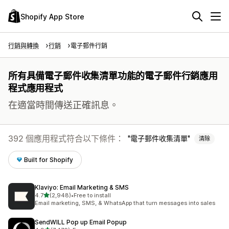
Shopify App Store
行銷與轉換
行銷
電子郵件行銷
所有具備電子郵件收集清單功能的電子郵件行銷應用
程式應用程式
在適當時間傳送正確訊息。
392 個應用程式符合以下條件：
電子郵件收集清單
清除
Built for Shopify
Klaviyo: Email Marketing & SMS
滿分 5 顆星
4.7
(2,948)
•
Free to install
共有 2948 則評價
Email marketing, SMS, & WhatsApp that turn messages into sales
SendWILL Pop up Email Popup