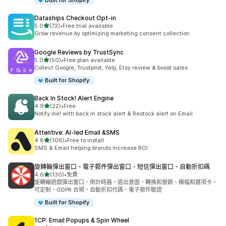
Built for Shopify
Dataships Checkout Opt‑in
滿分 5 顆星
5.0
(72)
•
Free trial available
共有 72 則評價
Grow revenue by optimizing marketing consent collection
Google Reviews by TrustSync
滿分 5 顆星
5.0
(50)
•
Free plan available
共有 50 則評價
Collect Google, Trustpilot, Yelp, Etsy review & boost sales
Built for Shopify
Back In Stock! Alert Engine
滿分 5 顆星
4.9
(22)
•
Free
共有 22 則評價
Notify me! with back in stock alert & Restock alert on Email
Attentive: AI‑led Email &SMS
滿分 5 顆星
4.8
(106)
•
Free to install
共有 106 則評價
SMS & Email helping brands increase ROI
旋轉輪彈出窗口、電子郵件彈出窗口、短信彈出窗口、自動折扣碼
滿分 5 顆星
4.6
(130)
•
免費
共有 130 則評價
旋轉輪遊戲彈出窗口、倒計時器、退出意圖、轉換和營銷、橫幅和選項卡、
可定制、GDPR 合規、自動折扣代碼、電子郵件驗證
Built for Shopify
1CP: Email Popups & Spin Wheel