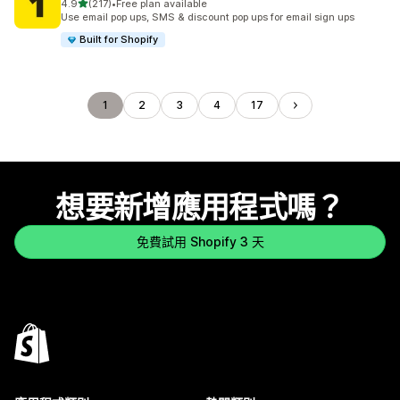
滿分 5 顆星
4.9
(217)
•
Free plan available
共有 217 則評價
Use email pop ups, SMS & discount pop ups for email sign ups
Built for Shopify
1
2
3
4
17
想要新增應用程式嗎？
免費試用 Shopify 3 天