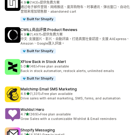
滿分 5 顆星
4.9
(143)
•
提供免費方案
共有 143 則評價
通过电子邮件营销、网络推送、废弃购物车、时事通讯、弹出窗口、自动化
营销来增加销售额、abandoned cart
Built for Shopify
CWILL商品評價 Product Reviews
滿分 5 顆星
4.9
(1,497)
•
提供免費方案
共有 1497 則評價
中文: 支援圖片、影片、自動評論，打造真實社會認證。支援 AliExpress、
Amazon、Google匯入評論。
Built for Shopify
XFlow Back in Stock Alert
滿分 5 顆星
5.0
(48)
•
Free plan available
共有 48 則評價
Back in stock automation, restock alerts, unlimited emails
Built for Shopify
Mailchimp Email SMS Marketing
滿分 5 顆星
4.8
(1,331)
•
Free plan available
共有 1331 則評價
Drive sales with email marketing, SMS, forms, and automation
Wishlist Hero
滿分 5 顆星
4.7
(369)
•
Free plan available
共有 369 則評價
Grow Sales with a customizable Wishlist & Email reminders
Shopify Messaging
滿分 5 顆星
4.7
(4,108)
•
Free to install