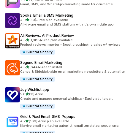
共有 4108 則評價
Email, SMS, and WhatsApp marketing made for commerce
Spoks: Email & SMS Marketing
滿分 5 顆星
4.9
(30)
•
Free plan available
共有 30 則評價
All-in-one email and SMS platform with it's own mobile app
Ali Reviews: AI Product Review
滿分 5 顆星
4.8
(1,388)
•
Free plan available
共有 1388 則評價
Product reviews importer - Boost dropshipping sales w/ reviews
Built for Shopify
Seguno Email Marketing
滿分 5 顆星
4.8
(644)
•
Free to install
共有 644 則評價
Canva & Sidekick-able email marketing newsletters & automation
Built for Shopify
Joy Wishlist app
滿分 5 顆星
5.0
(11)
•
Free
共有 11 則評價
Create and manage personal wishlists - Easily add to cart
Built for Shopify
Grid & Pixel Email‑SMS‑Popups
滿分 5 顆星
4.7
(169)
•
Free plan available
共有 169 則評價
Klaviyo email marketing autopilot, email templates, popup, sms