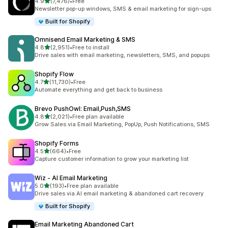
滿分 5 顆星
4.9
(7,476)
•
Free
共有 7476 則評價
Newsletter pop-up windows, SMS & email marketing for sign-ups
Built for Shopify
Omnisend Email Marketing & SMS
滿分 5 顆星
4.8
(2,951)
•
Free to install
共有 2951 則評價
Drive sales with email marketing, newsletters, SMS, and popups
Shopify Flow
滿分 5 顆星
4.7
(11,730)
•
Free
共有 11730 則評價
Automate everything and get back to business
Brevo PushOwl: Email,Push,SMS
滿分 5 顆星
4.8
(2,021)
•
Free plan available
共有 2021 則評價
Grow Sales via Email Marketing, PopUp, Push Notifications, SMS
Shopify Forms
滿分 5 顆星
4.5
(664)
•
Free
共有 664 則評價
Capture customer information to grow your marketing list
Wiz ‑ AI Email Marketing
滿分 5 顆星
5.0
(193)
•
Free plan available
共有 193 則評價
Drive sales via AI email marketing & abandoned cart recovery
Built for Shopify
Email Marketing Abandoned Cart