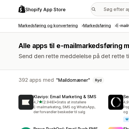
Shopify App Store
Markedsføring og konvertering
Markedsføring
E-mail
Alle apps til e-mailmarkedsføring
Send den rette meddelelse på det rette t
392 apps med
Maildomæner
Ryd
Klaviyo: Email Marketing & SMS
Se
ud af 5 stjerner
4,7
(2.948)
•
Gratis at installere
4,9
2948 anmeldelser i alt
747
E-mailmarketing, SMS og WhatsApp,
Pop
der forvandler beskeder til salg
og 
Brevo PushOwl: Email,Push,SMS
Sh