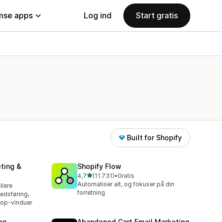
se apps
Log ind
Start gratis
Built for Shopify
ting &
Shopify Flow
ud af 5 stjerner
4,7
(11.731)
•
Gratis
11731 anmeldelser i alt
Automatiser alt, og fokuser på din
llere
forretning
edsføring,
op-vinduer
ng
Abandoned Cart Email Marketing