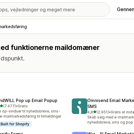
Gennem
markedsføring
 med funktionerne maildomæner
idspunkt.
ndWILL Pop up Email Popup
Omnisend Email Marke
ud af 5 stjerner
(7.477)
•
Gratis
SMS
7 anmeldelser i alt
 op-vinduer til nyhedsbreve, sms-
ud af 5 stjerner
4,8
(2.951)
•
Gratis at insta
2951 anmeldelser i alt
e-mailmarkedsføring til tilmeldinger
Skab salg med e-mailmark
nyhedsbreve, sms og pop 
Built for Shopify
opify Forms
Wiz ‑ AI Email Marketi