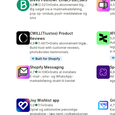
ud af 5 stjerner
4,8
(2.021)
•
Gratis abonnement tilgængeligt
4,5
2021 anmeldelser i alt
664
Øg salget via e-mailmarkedsføring,
Ind
pop op-vinduer, push-meddelelser og
udv
sms
CWILL(Trustoo) Product
XF
Reviews
5,0
48 
Aut
ud af 5 stjerner
4,9
(1.497)
•
Gratis abonnement tilgængeligt
1497 anmeldelser i alt
lag
Build trust with customer reviews,
e-m
photo&video testimonials.
Built for Shopify
Shopify Messaging
Sp
ud af 5 stjerner
4,7
(4.108)
•
Gratis at installere
4,9
4108 anmeldelser i alt
30 
E-mail-, sms- og WhatsApp-
Alt
markedsføring skabt til handel
eg
Joy Wishlist app
Gr
ud af 5 stjerner
5,0
(11)
•
Gratis
4,7
11 anmeldelser i alt
169
Opret og administrer personlige
Kla
ønskelister – læg nemt i indkøbskurven
mai