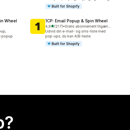
Built for Shopify
in Wheel
1CP: Email Popup & Spin Wheel
ud af 5 stjerner
4,9
(217)
•
Gratis abonnement tilgængeligt
217 anmeldelser i alt
pup,
Udvid din e-mail- og sms-liste med
t-popup
pop-ups, du kan A/B-teste
Built for Shopify
p?