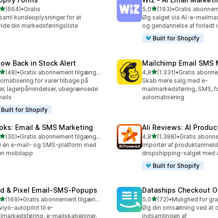
ud af 5 stjerner
ud af 5 stjerner
(664)
•
Gratis
5,0
(193)
•
 anmeldelser i alt
193 anmeldelser i alt
saml kundeoplysninger for at
Øg salget via AI-e-mailma
ide din markedsføringsliste
og gendannelse af forladt
Built for Shopify
low Back in Stock Alert
Mailchimp Email SMS 
ud af 5 stjerner
ud af 5 stjerner
(48)
•
Gratis abonnement tilgængeligt
4,8
(1.331)
•
anmeldelser i alt
1331 anmeldelser i alt
omatisering for varer tilbage på
Skab mere salg med e-
er, lagerpåmindelser, ubegrænsede
mailmarkedsføring, SMS, f
ails
automatisering
Built for Shopify
oks: Email & SMS Marketing
Ali Reviews: AI Produ
ud af 5 stjerner
ud af 5 stjerner
(30)
•
Gratis abonnement tilgængeligt
4,8
(1.388)
•
anmeldelser i alt
1388 anmeldelser i alt
 i én e-mail- og SMS-platform med
Importør af produktanmeld
en mobilapp
dropshipping-salget med 
Built for Shopify
id & Pixel Email‑SMS‑Popups
Dataships Checkout O
ud af 5 stjerner
ud af 5 stjerner
(169)
•
Gratis abonnement tilgængeligt
5,0
(72)
•
 anmeldelser i alt
72 anmeldelser i alt
viyo-autopilot til e-
Øg din omsætning ved at 
lmarkedsføring, e-mailskabeloner,
indsamlingen af