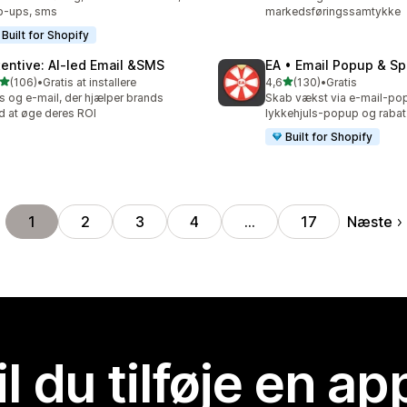
p-ups, sms
markedsføringssamtykke
Built for Shopify
tentive: AI‑led Email &SMS
EA • Email Popup & Sp
ud af 5 stjerner
ud af 5 stjerner
(106)
•
Gratis at installere
4,6
(130)
•
Gratis
 anmeldelser i alt
130 anmeldelser i alt
 og e-mail, der hjælper brands
Skab vækst via e-mail-po
 at øge deres ROI
lykkehjuls-popup og raba
Built for Shopify
Næste
1
2
3
4
…
17
il du tilføje en ap