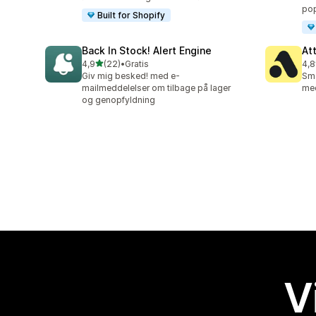
po
Built for Shopify
Back In Stock! Alert Engine
At
ud af 5 stjerner
4,9
(22)
•
Gratis
4,8
22 anmeldelser i alt
106
Giv mig besked! med e-
Sms
mailmeddelelser om tilbage på lager
med
og genopfyldning
V