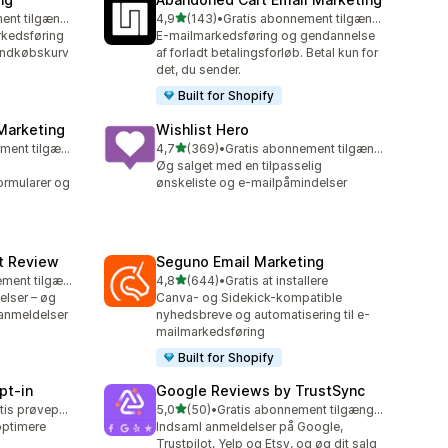
ud af 5 stjerner
Gratis abonnement tilgængeligt
4,9
(143)
•
Gratis abonnement tilgængeligt
143 anmeldelser i alt
rkedsføring
E-mailmarkedsføring og gendannelse
 indkøbskurv
af forladt betalingsforløb. Betal kun for
det, du sender.
Built for Shopify
Marketing
Wishlist Hero
ud af 5 stjerner
Gratis abonnement tilgængeligt
4,7
(369)
•
Gratis abonnement tilgængeligt
369 anmeldelser i alt
Øg salget med en tilpasselig
ormularer og
ønskeliste og e-mailpåmindelser
ct Review
Seguno Email Marketing
ud af 5 stjerner
Gratis abonnement tilgængeligt
4,8
(644)
•
Gratis at installere
644 anmeldelser i alt
elser – øg
Canva- og Sidekick-kompatible
anmeldelser
nyhedsbreve og automatisering til e-
mailmarkedsføring
Built for Shopify
pt‑in
Google Reviews by TrustSync
ud af 5 stjerner
Mulighed for gratis prøveperiode
5,0
(50)
•
Gratis abonnement tilgængeligt
50 anmeldelser i alt
optimere
Indsaml anmeldelser på Google,
Trustpilot, Yelp og Etsy, og øg dit salg