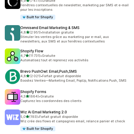
étoile(s) sur 5
4,9
(7 477)
•
Gratuite
7477 avis au total
Fenêtres contextuelles de newsletter, marketing par SMS et e-mail
pour les inscriptions
Built for Shopify
Omnisend Email Marketing & SMS
étoile(s) sur 5
4,8
(2 951)
•
Installation gratuite
2951 avis au total
Stimuler les ventes grâce au marketing par e-mail, aux
newsletters, aux SMS et aux fenêtres contextuelles
Shopify Flow
étoile(s) sur 5
4,7
(11 731)
•
Gratuite
11731 avis au total
Automatisez tout et reprenez vos activités
Brevo PushOwl: Email,Push,SMS
étoile(s) sur 5
4,8
(2 021)
•
Forfait gratuit disponible
2021 avis au total
Boostez Ventes—Marketing Email, PopUp, Notifications Push, SMS
Shopify Forms
étoile(s) sur 5
4,5
(664)
•
Gratuite
664 avis au total
Capturez les coordonnées des clients
Wiz Ai Email Marketing 2.0
étoile(s) sur 5
5,0
(193)
•
Forfait gratuit disponible
193 avis au total
Wiz crée des flows et campagnes email, relance panier et check
Built for Shopify