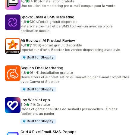
étoile(s) sur 5
4,7
(4 108)
•
Installation gratuite
4108 avis au total
Une solution de marketing par e-mail conçue pour la vente
Spoks: Email & SMS Marketing
étoile(s) sur 5
4,9
(30)
•
Forfait gratuit disponible
30 avis au total
Plateforme d’e-mail et de SMS tout-en-un avec sa propre
application mobile
Ali Reviews: AI Product Review
étoile(s) sur 5
4,8
(1 388)
•
Forfait gratuit disponible
1388 avis au total
Importateur d'avis: Boostez les ventes dropshipping avec avis.
Built for Shopify
Seguno Email Marketing
étoile(s) sur 5
4,8
(644)
•
Installation gratuite
644 avis au total
Newsletters et automatisation du marketing par e-mail compatibles
avec Canva et Sidekick
Built for Shopify
Joy Wishlist app
étoile(s) sur 5
5,0
(11)
•
Gratuite
11 avis au total
Créez et gérez des listes de souhaits personnelles : ajoutez
facilement au panier
Built for Shopify
Grid & Pixel Email‑SMS‑Popups