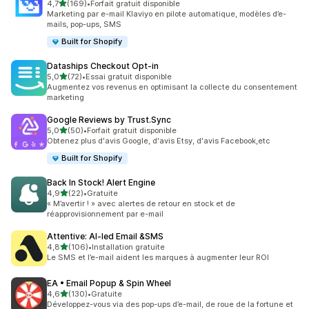
étoile(s) sur 5
4,7
(169)
•
Forfait gratuit disponible
169 avis au total
Marketing par e-mail Klaviyo en pilote automatique, modèles d’e-
mails, pop-ups, SMS
Built for Shopify
Dataships Checkout Opt‑in
étoile(s) sur 5
5,0
(72)
•
Essai gratuit disponible
72 avis au total
Augmentez vos revenus en optimisant la collecte du consentement
marketing
Google Reviews by Trust.Sync
étoile(s) sur 5
5,0
(50)
•
Forfait gratuit disponible
50 avis au total
Obtenez plus d'avis Google, d'avis Etsy, d'avis Facebook,etc
Built for Shopify
Back In Stock! Alert Engine
étoile(s) sur 5
4,9
(22)
•
Gratuite
22 avis au total
« M’avertir ! » avec alertes de retour en stock et de
réapprovisionnement par e-mail
Attentive: AI‑led Email &SMS
étoile(s) sur 5
4,8
(106)
•
Installation gratuite
106 avis au total
Le SMS et l’e-mail aident les marques à augmenter leur ROI
EA • Email Popup & Spin Wheel
étoile(s) sur 5
4,6
(130)
•
Gratuite
130 avis au total
Développez-vous via des pop-ups d’e-mail, de roue de la fortune et