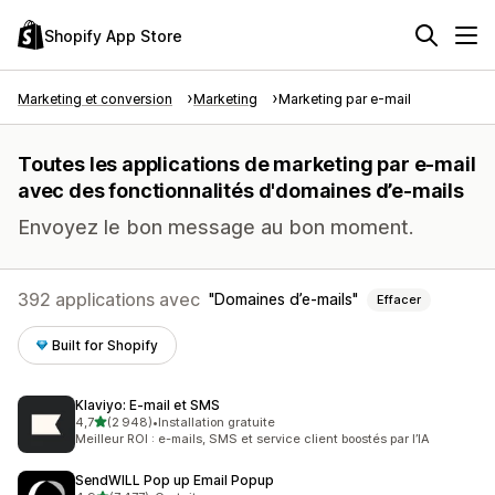
Shopify App Store
Marketing et conversion
Marketing
Marketing par e-mail
Toutes les applications de marketing par e-mail
avec des fonctionnalités d'domaines d’e-mails
Envoyez le bon message au bon moment.
392 applications avec
Domaines d’e-mails
Effacer
Built for Shopify
Klaviyo: E‑mail et SMS
étoile(s) sur 5
4,7
(2 948)
•
Installation gratuite
2948 avis au total
Meilleur ROI : e-mails, SMS et service client boostés par l’IA
SendWILL Pop up Email Popup