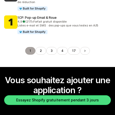
de réduction
Built for Shopify
1CP: Pop‑up Email & Roue
étoile(s) sur 5
4,9
(217)
•
Forfait gratuit disponible
217 avis au total
Listes e-mail et SMS : des pop-ups que vous testez en A/B
Built for Shopify
1
2
3
4
17
Vous souhaitez ajouter une
application ?
Essayez Shopify gratuitement pendant 3 jours