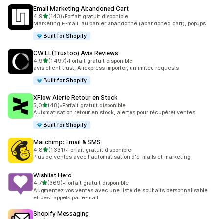
Email Marketing Abandoned Cart
étoile(s) sur 5
4,9
(143)
•
Forfait gratuit disponible
143 avis au total
Marketing E-mail, au panier abandonné (abandoned cart), popups
Built for Shopify
CWILL(Trustoo) Avis Reviews
étoile(s) sur 5
4,9
(1 497)
•
Forfait gratuit disponible
1497 avis au total
avis client trust, Aliexpress importer, unlimited requests
Built for Shopify
XFlow Alerte Retour en Stock
étoile(s) sur 5
5,0
(48)
•
Forfait gratuit disponible
48 avis au total
Automatisation retour en stock, alertes pour récupérer ventes
Built for Shopify
Mailchimp: Email & SMS
étoile(s) sur 5
4,8
(1 331)
•
Forfait gratuit disponible
1331 avis au total
Plus de ventes avec l'automatisation d'e-mails et marketing
Wishlist Hero
étoile(s) sur 5
4,7
(369)
•
Forfait gratuit disponible
369 avis au total
Augmentez vos ventes avec une liste de souhaits personnalisable
et des rappels par e-mail
Shopify Messaging