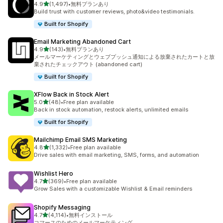
5つ星中
4.9
(1,497)
•
無料プランあり
合計レビュー数：1497件
Build trust with customer reviews, photo&video testimonials.
Built for Shopify
Email Marketing Abandoned Cart
5つ星中
4.9
(143)
•
無料プランあり
合計レビュー数：143件
メールマーケティングとウェブプッシュ通知による放棄されたカートと放
棄されたチェックアウト (abandoned cart)
Built for Shopify
XFlow Back in Stock Alert
5つ星中
5.0
(48)
•
Free plan available
合計レビュー数：48件
Back in stock automation, restock alerts, unlimited emails
Built for Shopify
Mailchimp Email SMS Marketing
5つ星中
4.8
(1,332)
•
Free plan available
合計レビュー数：1332件
Drive sales with email marketing, SMS, forms, and automation
Wishlist Hero
5つ星中
4.7
(369)
•
Free plan available
合計レビュー数：369件
Grow Sales with a customizable Wishlist & Email reminders
Shopify Messaging
5つ星中
4.7
(4,114)
•
無料インストール
合計レビュー数：4114件
コマースのためのメールマーケティング