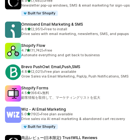
5つ星中
4.9
(7,480)
•
Free
合計レビュー数：7480件
Newsletter pop-up windows, SMS & email marketing for sign-ups
Built for Shopify
Omnisend Email Marketing & SMS
5つ星中
4.8
(2,951)
•
Free to install
合計レビュー数：2951件
Drive sales with email marketing, newsletters, SMS, and popups
Shopify Flow
5つ星中
4.7
(11,742)
•
Free
合計レビュー数：11742件
Automate everything and get back to business
Brevo PushOwl: Email,Push,SMS
5つ星中
4.8
(2,021)
•
Free plan available
合計レビュー数：2021件
Grow Sales via Email Marketing, PopUp, Push Notifications, SMS
Shopify Forms
5つ星中
4.5
(664)
•
無料
合計レビュー数：664件
顧客情報を取得して、マーケティングリストを拡大
Wiz ‑ AI Email Marketing
5つ星中
5.0
(192)
•
Free plan available
合計レビュー数：192件
Drive sales via AI email marketing & abandoned cart recovery
Built for Shopify
商品レビュー(日本限定) TrustWILL Reviews