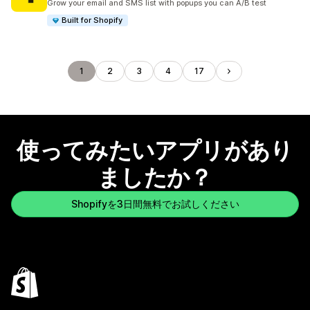
Grow your email and SMS list with popups you can A/B test
Built for Shopify
1
2
3
4
17
使ってみたいアプリがあり
ましたか？
Shopifyを3日間無料でお試しください