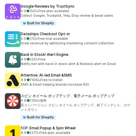
Google Reviews by TrustSync
5つ星中
5.0
(50)
•
Free plan available
合計レビュー数：50件
Collect Google, Trustpilot, Yelp, Etsy review & boost sales
Built for Shopify
Dataships Checkout Opt‑in
5つ星中
5.0
(72)
•
Free trial available
合計レビュー数：72件
Grow revenue by optimizing marketing consent collection
Back In Stock! Alert Engine
5つ星中
4.9
(22)
•
Free
合計レビュー数：22件
Notify me! with back in stock alert & Restock alert on Email
Attentive: AI‑led Email &SMS
5つ星中
4.8
(106)
•
Free to install
合計レビュー数：106件
SMS & Email helping brands increase ROI
スピン ホイール ポップアップ、電子メール ポップアップ
5つ星中
4.6
(130)
•
無料
合計レビュー数：130件
高コンバージョン スピン ホイール ポップアップ、終了インテント、カウ
ントダウン
Built for Shopify
1CP: Email Popup & Spin Wheel
5つ星中
4.9
(217)
•
Free plan available
合計レビュー数：217件