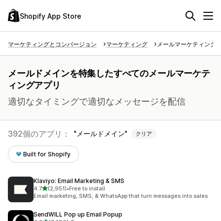
Shopify App Store
マーケティングとコンバージョン
マーケティング
メールマーケティング
メールドメインを特集したすべてのメールマーケテ
ィングアプリ
適切なタイミングで適切なメッセージを配信
392個のアプリ：
メールドメイン
クリア
Built for Shopify
Klaviyo: Email Marketing & SMS
5つ星中
4.7
(2,951)
•
Free to install
合計レビュー数：2951件
Email marketing, SMS, & WhatsApp that turn messages into sales
SendWILL Pop up Email Popup