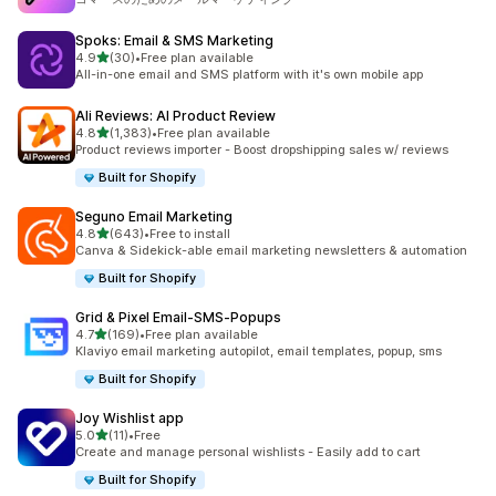
Spoks: Email & SMS Marketing
5つ星中
4.9
(30)
•
Free plan available
合計レビュー数：30件
All-in-one email and SMS platform with it's own mobile app
Ali Reviews: AI Product Review
5つ星中
4.8
(1,383)
•
Free plan available
合計レビュー数：1383件
Product reviews importer - Boost dropshipping sales w/ reviews
Built for Shopify
Seguno Email Marketing
5つ星中
4.8
(643)
•
Free to install
合計レビュー数：643件
Canva & Sidekick-able email marketing newsletters & automation
Built for Shopify
Grid & Pixel Email‑SMS‑Popups
5つ星中
4.7
(169)
•
Free plan available
合計レビュー数：169件
Klaviyo email marketing autopilot, email templates, popup, sms
Built for Shopify
Joy Wishlist app
5つ星中
5.0
(11)
•
Free
合計レビュー数：11件
Create and manage personal wishlists - Easily add to cart
Built for Shopify