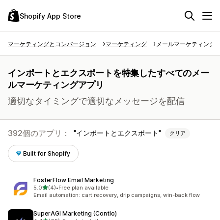
Shopify App Store
マーケティングとコンバージョン
マーケティング
メールマーケティング
インポートとエクスポートを特集したすべてのメー
ルマーケティングアプリ
適切なタイミングで適切なメッセージを配信
392個のアプリ：
インポートとエクスポート
クリア
Built for Shopify
FosterFlow Email Marketing
5つ星中
5.0
(4)
•
Free plan available
合計レビュー数：4件
Email automation: cart recovery, drip campaigns, win-back flow
SuperAGI Marketing (Contlo)