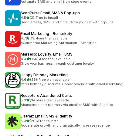
Automate SMS and email from store events
SendPulse Email, SMS & Pop‑ups
5つ星中
4.5
(3)
•
Free to install
合計レビュー数：3件
Send emails, SMS, and more. Grow your list with pop-ups.
Email Marketing ‑ Remarkety
5つ星中
4.7
(13)
•
Free trial available
合計レビュー数：13件
eCommerce Marketing Automation - Simplified!
Marsello: Loyalty, Email, SMS
5つ星中
4.4
(150)
•
Free trial available
合計レビュー数：150件
Grow your business through customer loyalty.
Happy Birthday Marketing
5つ星中
4.6
(26)
•
Free plan available
合計レビュー数：26件
Offer birthday discounts + boost revenue with email marketing!
Recapture Abandoned Carts
5つ星中
5.0
(34)
•
Free plan available
合計レビュー数：34件
Abandoned cart recovery via email or SMS with AI setup
Listrak: Email, SMS & Identity
5つ星中
5.0
(20)
•
Free to install
合計レビュー数：20件
Accelerate growth and dramatically increase revenue