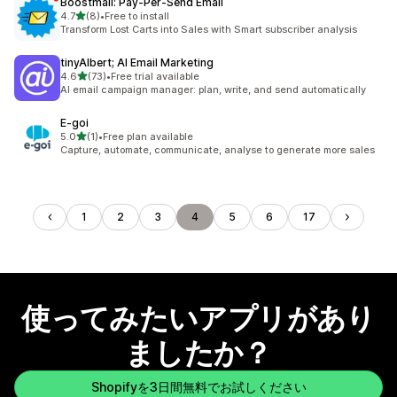
Boostmail: Pay‑Per‑Send Email
5つ星中
4.7
(8)
•
Free to install
合計レビュー数：8件
Transform Lost Carts into Sales with Smart subscriber analysis
tinyAlbert; AI Email Marketing
5つ星中
4.6
(73)
•
Free trial available
合計レビュー数：73件
AI email campaign manager: plan, write, and send automatically
E‑goi
5つ星中
5.0
(1)
•
Free plan available
合計レビュー数：1件
Capture, automate, communicate, analyse to generate more sales
1
2
3
4
5
6
17
使ってみたいアプリがあり
ましたか？
Shopifyを3日間無料でお試しください