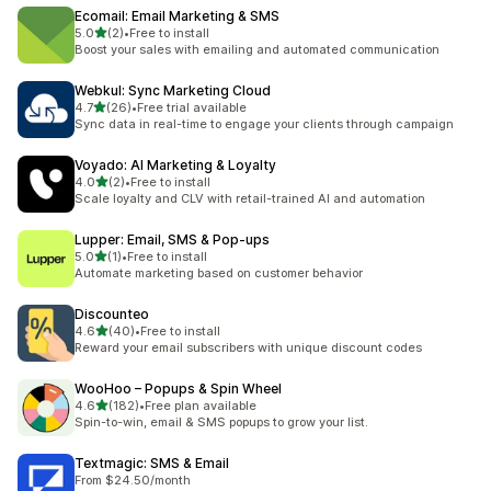
Ecomail: Email Marketing & SMS
5つ星中
5.0
(2)
•
Free to install
合計レビュー数：2件
Boost your sales with emailing and automated communication
Webkul: Sync Marketing Cloud
5つ星中
4.7
(26)
•
Free trial available
合計レビュー数：26件
Sync data in real-time to engage your clients through campaign
Voyado: AI Marketing & Loyalty
5つ星中
4.0
(2)
•
Free to install
合計レビュー数：2件
Scale loyalty and CLV with retail-trained AI and automation
Lupper: Email, SMS & Pop‑ups
5つ星中
5.0
(1)
•
Free to install
合計レビュー数：1件
Automate marketing based on customer behavior
Discounteo
5つ星中
4.6
(40)
•
Free to install
合計レビュー数：40件
Reward your email subscribers with unique discount codes
WooHoo – Popups & Spin Wheel
5つ星中
4.6
(182)
•
Free plan available
合計レビュー数：182件
Spin-to-win, email & SMS popups to grow your list.
Textmagic: SMS & Email
From $24.50/month