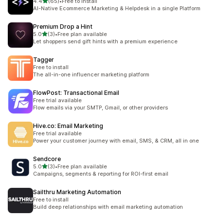
5つ星中
4.4
(65)
•
Free to install
合計レビュー数：65件
AI-Native Ecommerce Marketing & Helpdesk in a single Platform
Premium Drop a Hint
5つ星中
5.0
(3)
•
Free plan available
合計レビュー数：3件
Let shoppers send gift hints with a premium experience
Tagger
Free to install
The all-in-one influencer marketing platform
FlowPost: Transactional Email
Free trial available
Flow emails via your SMTP, Gmail, or other providers
Hive.co: Email Marketing
Free trial available
Power your customer journey with email, SMS, & CRM, all in one
Sendcore
5つ星中
5.0
(3)
•
Free plan available
合計レビュー数：3件
Campaigns, segments & reporting for ROI-first email
Sailthru Marketing Automation
Free to install
Build deep relationships with email marketing automation