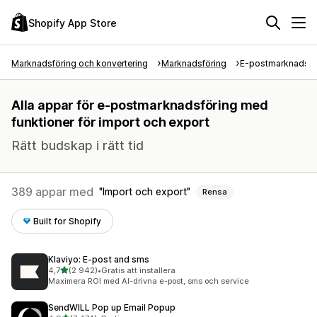
Shopify App Store
Marknadsföring och konvertering
Marknadsföring
E-postmarknadsfö
Alla appar för e-postmarknadsföring med
funktioner för import och export
Rätt budskap i rätt tid
389 appar med
Import och export
Rensa
Built for Shopify
Klaviyo: E‑post and sms
av 5 stjärnor
4,7
(2 942)
•
Gratis att installera
2942 recensioner totalt
Maximera ROI med AI-drivna e-post, sms och service
SendWILL Pop up Email Popup