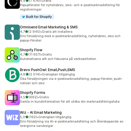
av 5 stjärnor
4,9
(7 474)
•
Gratis
7474 recensioner totalt
Popupfönster för nyhetsbrev, sms- och e-postmarknadsföring för
registreringar
Built for Shopify
Omnisend Email Marketing & SMS
av 5 stjärnor
4,7
(2 945)
•
Gratis att installera
2945 recensioner totalt
Driv försäljning med e-postmarknadsföring, nyhetsbrev, sms och
popup-fönster
Shopify Flow
av 5 stjärnor
4,7
(11 657)
•
Gratis
11657 recensioner totalt
Automatisera allt och fokusera på verksamheten
Brevo PushOwl: Email,Push,SMS
av 5 stjärnor
4,8
(2 014)
•
Gratisplan tillgänglig
2014 recensioner totalt
Öka försäljningen via e-postmarknadsföring, popup-fönster, push-
notiser och sms
Shopify Forms
av 5 stjärnor
4,5
(662)
•
Gratis
662 recensioner totalt
Samla in kundinformation för att utöka din marknadsföringslista
Wiz ‑ AI Email Marketing
av 5 stjärnor
5,0
(192)
•
Gratisplan tillgänglig
192 recensioner totalt
Driv försäljning via AI-e-postmarknadsföring och återskapande av
övergivna varukorgar