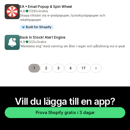
EA • Email Popup & Spin Wheel
av 5 stjärnor
4,6
(129)
•
Gratis
129 recensioner totalt
Skapa tillväxt via e-postpopuper, lyckohjulspopuper och
rabattpopuper
Built for Shopify
Back In Stock! Alert Engine
av 5 stjärnor
4,9
(22)
•
Gratis
22 recensioner totalt
”Meddela mig” med varning om åter i lager och påfyllning via e-post
1
2
3
4
17
Vill du lägga till en app?
Prova Shopify gratis i 3 dagar