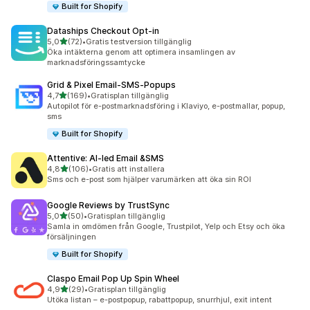
Built for Shopify
Dataships Checkout Opt‑in
av 5 stjärnor
5,0
(72)
•
Gratis testversion tillgänglig
72 recensioner totalt
Öka intäkterna genom att optimera insamlingen av
marknadsföringssamtycke
Grid & Pixel Email‑SMS‑Popups
av 5 stjärnor
4,7
(169)
•
Gratisplan tillgänglig
169 recensioner totalt
Autopilot för e-postmarknadsföring i Klaviyo, e-postmallar, popup,
sms
Built for Shopify
Attentive: AI‑led Email &SMS
av 5 stjärnor
4,8
(106)
•
Gratis att installera
106 recensioner totalt
Sms och e-post som hjälper varumärken att öka sin ROI
Google Reviews by TrustSync
av 5 stjärnor
5,0
(50)
•
Gratisplan tillgänglig
50 recensioner totalt
Samla in omdömen från Google, Trustpilot, Yelp och Etsy och öka
försäljningen
Built for Shopify
Claspo Email Pop Up Spin Wheel
av 5 stjärnor
4,9
(29)
•
Gratisplan tillgänglig
29 recensioner totalt
Utöka listan – e-postpopup, rabattpopup, snurrhjul, exit intent