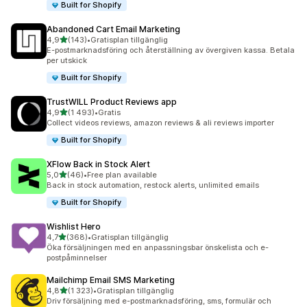
Built for Shopify
Abandoned Cart Email Marketing
av 5 stjärnor
4,9
(143)
•
Gratisplan tillgänglig
143 recensioner totalt
E-postmarknadsföring och återställning av övergiven kassa. Betala
per utskick
Built for Shopify
TrustWILL Product Reviews app
av 5 stjärnor
4,9
(1 493)
•
Gratis
1493 recensioner totalt
Collect videos reviews, amazon reviews & ali reviews importer
Built for Shopify
XFlow Back in Stock Alert
av 5 stjärnor
5,0
(46)
•
Free plan available
46 recensioner totalt
Back in stock automation, restock alerts, unlimited emails
Built for Shopify
Wishlist Hero
av 5 stjärnor
4,7
(368)
•
Gratisplan tillgänglig
368 recensioner totalt
Öka försäljningen med en anpassningsbar önskelista och e-
postpåminnelser
Mailchimp Email SMS Marketing
av 5 stjärnor
4,8
(1 323)
•
Gratisplan tillgänglig
1323 recensioner totalt
Driv försäljning med e-postmarknadsföring, sms, formulär och