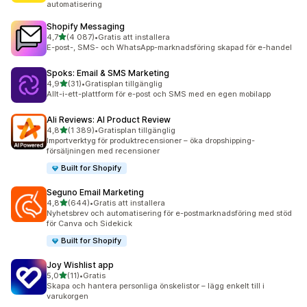
automatisering
Shopify Messaging
av 5 stjärnor
4,7
(4 087)
•
Gratis att installera
4087 recensioner totalt
E-post-, SMS- och WhatsApp-marknadsföring skapad för e-handel
Spoks: Email & SMS Marketing
av 5 stjärnor
4,9
(31)
•
Gratisplan tillgänglig
31 recensioner totalt
Allt-i-ett-plattform för e-post och SMS med en egen mobilapp
Ali Reviews: AI Product Review
av 5 stjärnor
4,8
(1 389)
•
Gratisplan tillgänglig
1389 recensioner totalt
Importverktyg för produktrecensioner – öka dropshipping-
försäljningen med recensioner
Built for Shopify
Seguno Email Marketing
av 5 stjärnor
4,8
(644)
•
Gratis att installera
644 recensioner totalt
Nyhetsbrev och automatisering för e-postmarknadsföring med stöd
för Canva och Sidekick
Built for Shopify
Joy Wishlist app
av 5 stjärnor
5,0
(11)
•
Gratis
11 recensioner totalt
Skapa och hantera personliga önskelistor – lägg enkelt till i
varukorgen