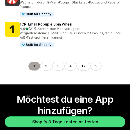
Wachstum durch E-Mail-Popups, Glücksrad-Popups und Rabatt-
Popups
Built for Shopify
1CP: Email Popup & Spin Wheel
von 5 Sternen
4,9
(217)
•
Kostenloser Plan verfügbar
217 Rezensionen insgesamt
Vergrößere deine E-Mail- und SMS-Listen mit Popups, die du per
A/B-Test optimieren kannst
Built for Shopify
1
2
3
4
17
Möchtest du eine App
hinzufügen?
Shopify 3 Tage kostenlos testen