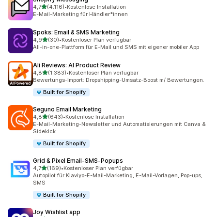
von 5 Sternen
4,7
(4.116)
•
Kostenlose Installation
4116 Rezensionen insgesamt
E-Mail-Marketing für Händler*innen
Spoks: Email & SMS Marketing
von 5 Sternen
4,9
(30)
•
Kostenloser Plan verfügbar
30 Rezensionen insgesamt
All-in-one-Plattform für E-Mail und SMS mit eigener mobiler App
Ali Reviews: AI Product Review
von 5 Sternen
4,8
(1.383)
•
Kostenloser Plan verfügbar
1383 Rezensionen insgesamt
Bewertungs-Import: Dropshipping-Umsatz-Boost m/ Bewertungen.
Built for Shopify
Seguno Email Marketing
von 5 Sternen
4,8
(643)
•
Kostenlose Installation
643 Rezensionen insgesamt
E-Mail-Marketing-Newsletter und Automatisierungen mit Canva &
Sidekick
Built for Shopify
Grid & Pixel Email‑SMS‑Popups
von 5 Sternen
4,7
(169)
•
Kostenloser Plan verfügbar
169 Rezensionen insgesamt
Autopilot für Klaviyo-E-Mail-Marketing, E-Mail-Vorlagen, Pop-ups,
SMS
Built for Shopify
Joy Wishlist app