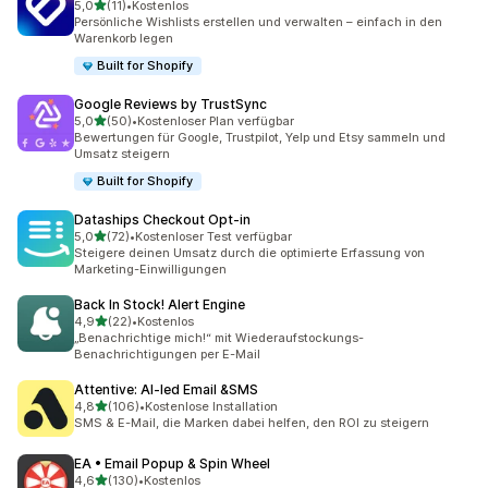
von 5 Sternen
5,0
(11)
•
Kostenlos
11 Rezensionen insgesamt
Persönliche Wishlists erstellen und verwalten – einfach in den
Warenkorb legen
Built for Shopify
Google Reviews by TrustSync
von 5 Sternen
5,0
(50)
•
Kostenloser Plan verfügbar
50 Rezensionen insgesamt
Bewertungen für Google, Trustpilot, Yelp und Etsy sammeln und
Umsatz steigern
Built for Shopify
Dataships Checkout Opt‑in
von 5 Sternen
5,0
(72)
•
Kostenloser Test verfügbar
72 Rezensionen insgesamt
Steigere deinen Umsatz durch die optimierte Erfassung von
Marketing-Einwilligungen
Back In Stock! Alert Engine
von 5 Sternen
4,9
(22)
•
Kostenlos
22 Rezensionen insgesamt
„Benachrichtige mich!“ mit Wiederaufstockungs-
Benachrichtigungen per E-Mail
Attentive: AI‑led Email &SMS
von 5 Sternen
4,8
(106)
•
Kostenlose Installation
106 Rezensionen insgesamt
SMS & E-Mail, die Marken dabei helfen, den ROI zu steigern
EA • Email Popup & Spin Wheel
von 5 Sternen
4,6
(130)
•
Kostenlos
130 Rezensionen insgesamt