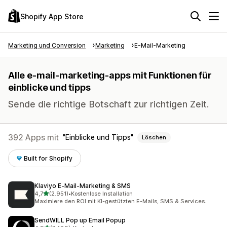
Shopify App Store
Marketing und Conversion
Marketing
E-Mail-Marketing
Alle e-mail-marketing-apps mit Funktionen für
einblicke und tipps
Sende die richtige Botschaft zur richtigen Zeit.
392 Apps mit
Einblicke und Tipps
Löschen
Built for Shopify
Klaviyo E‑Mail‑Marketing & SMS
von 5 Sternen
4,7
(2.951)
•
Kostenlose Installation
2951 Rezensionen insgesamt
Maximiere den ROI mit KI-gestützten E-Mails, SMS & Services.
SendWILL Pop up Email Popup