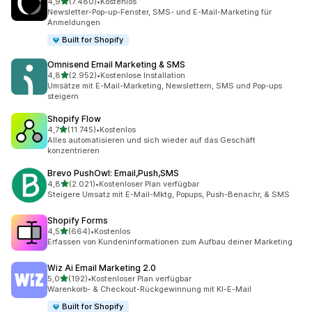
von 5 Sternen
4,9
(7.480)
•
Kostenlos
7480 Rezensionen insgesamt
Newsletter-Pop-up-Fenster, SMS- und E-Mail-Marketing für
Anmeldungen
Built for Shopify
Omnisend Email Marketing & SMS
von 5 Sternen
4,8
(2.952)
•
Kostenlose Installation
2952 Rezensionen insgesamt
Umsätze mit E-Mail-Marketing, Newslettern, SMS und Pop-ups
steigern
Shopify Flow
von 5 Sternen
4,7
(11.745)
•
Kostenlos
11745 Rezensionen insgesamt
Alles automatisieren und sich wieder auf das Geschäft
konzentrieren
Brevo PushOwl: Email,Push,SMS
von 5 Sternen
4,8
(2.021)
•
Kostenloser Plan verfügbar
2021 Rezensionen insgesamt
Steigere Umsatz mit E-Mail-Mktg, Popups, Push-Benachr, & SMS
Shopify Forms
von 5 Sternen
4,5
(664)
•
Kostenlos
664 Rezensionen insgesamt
Erfassen von Kundeninformationen zum Aufbau deiner Marketing
Wiz Ai Email Marketing 2.0
von 5 Sternen
5,0
(192)
•
Kostenloser Plan verfügbar
192 Rezensionen insgesamt
Warenkorb- & Checkout-Rückgewinnung mit KI-E-Mail
Built for Shopify