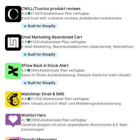
CWILL/Trustoo produkt reviews
von 5 Sternen
4,9
(1.497)
•
Kostenloser Plan verfügbar
1497 Rezensionen insgesamt
Build trust with customer reviews, photo&video testimonials.
Built for Shopify
Email Marketing Abandoned Cart
von 5 Sternen
4,9
(143)
•
Kostenloser Plan verfügbar
143 Rezensionen insgesamt
E-Mail-Marketing, Warenkorbabbrüchen (abandoned), Newslettern
Built for Shopify
XFlow Back in Stock Alert
von 5 Sternen
5,0
(48)
•
Kostenloser Plan verfügbar
48 Rezensionen insgesamt
Back-in-Stock-Automatisierung, Restock-Alerts für mehr Umsatz
Built for Shopify
Mailchimp: Email & SMS
von 5 Sternen
4,8
(1.332)
•
Kostenloser Plan verfügbar
1332 Rezensionen insgesamt
Mehr Umsatz durch E-Mail- und Marketingautomatisierung
Wishlist Hero
von 5 Sternen
4,7
(369)
•
Kostenloser Plan verfügbar
369 Rezensionen insgesamt
Umsätze steigern mit einer anpassbaren Wunschliste & E-Mail-
Erinnerungen
Shopify Messaging