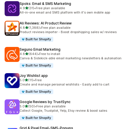
Spoks: Email & SMS Marketing
별 5개 중
4.9
(31)
•
Free plan available
총 리뷰 31개
All-in-one email and SMS platform with it's own mobile app
Ali Reviews: AI Product Review
별 5개 중
4.8
(1,388)
•
Free plan available
총 리뷰 1388개
Product reviews importer - Boost dropshipping sales w/ reviews
Built for Shopify
Seguno Email Marketing
별 5개 중
4.8
(644)
•
Free to install
총 리뷰 644개
Canva & Sidekick-able email marketing newsletters & automation
Built for Shopify
Joy Wishlist app
별 5개 중
5.0
(11)
•
Free
총 리뷰 11개
Create and manage personal wishlists - Easily add to cart
Built for Shopify
Google Reviews by TrustSync
별 5개 중
5.0
(50)
•
Free plan available
총 리뷰 50개
Collect Google, Trustpilot, Yelp, Etsy review & boost sales
Built for Shopify
Grid & Pixel Email‑SMS‑Popups