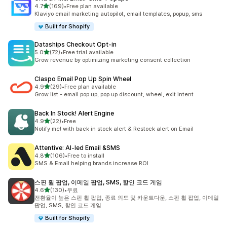
별 5개 중
4.7
(169)
•
Free plan available
총 리뷰 169개
Klaviyo email marketing autopilot, email templates, popup, sms
Built for Shopify
Dataships Checkout Opt‑in
별 5개 중
5.0
(72)
•
Free trial available
총 리뷰 72개
Grow revenue by optimizing marketing consent collection
Claspo Email Pop Up Spin Wheel
별 5개 중
4.9
(29)
•
Free plan available
총 리뷰 29개
Grow list - email pop up, pop up discount, wheel, exit intent
Back In Stock! Alert Engine
별 5개 중
4.9
(22)
•
Free
총 리뷰 22개
Notify me! with back in stock alert & Restock alert on Email
Attentive: AI‑led Email &SMS
별 5개 중
4.8
(106)
•
Free to install
총 리뷰 106개
SMS & Email helping brands increase ROI
스핀 휠 팝업, 이메일 팝업, SMS, 할인 코드 게임
별 5개 중
4.6
(130)
•
무료
총 리뷰 130개
전환율이 높은 스핀 휠 팝업, 종료 의도 및 카운트다운, 스핀 휠 팝업, 이메일
팝업, SMS, 할인 코드 게임
Built for Shopify