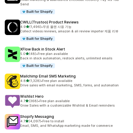
Send
Built for Shopify
CWILL(Trustoo) Product Reviews
별 5개 중
4.9
(1,496)
•
무료 플랜 사용 가능
총 리뷰 1496개
Collect videos reviews, amazon & ali review importer 제품 리뷰
Built for Shopify
XFlow Back in Stock Alert
별 5개 중
5.0
(48)
•
Free plan available
총 리뷰 48개
Back in stock automation, restock alerts, unlimited emails
Built for Shopify
Mailchimp Email SMS Marketing
별 5개 중
4.8
(1,328)
•
Free plan available
총 리뷰 1328개
Drive sales with email marketing, SMS, forms, and automation
Wishlist Hero
별 5개 중
4.7
(368)
•
Free plan available
총 리뷰 368개
Grow Sales with a customizable Wishlist & Email reminders
Shopify Messaging
별 5개 중
4.7
(4,097)
•
Free to install
총 리뷰 4097개
Email, SMS, and WhatsApp marketing made for commerce