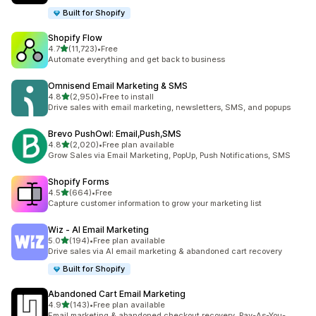
Built for Shopify
Shopify Flow
별 5개 중
4.7
(11,723)
•
Free
총 리뷰 11723개
Automate everything and get back to business
Omnisend Email Marketing & SMS
별 5개 중
4.8
(2,950)
•
Free to install
총 리뷰 2950개
Drive sales with email marketing, newsletters, SMS, and popups
Brevo PushOwl: Email,Push,SMS
별 5개 중
4.8
(2,020)
•
Free plan available
총 리뷰 2020개
Grow Sales via Email Marketing, PopUp, Push Notifications, SMS
Shopify Forms
별 5개 중
4.5
(664)
•
Free
총 리뷰 664개
Capture customer information to grow your marketing list
Wiz ‑ AI Email Marketing
별 5개 중
5.0
(194)
•
Free plan available
총 리뷰 194개
Drive sales via AI email marketing & abandoned cart recovery
Built for Shopify
Abandoned Cart Email Marketing
별 5개 중
4.9
(143)
•
Free plan available
총 리뷰 143개
Email marketing & abandoned checkout recovery. Pay-As-You-