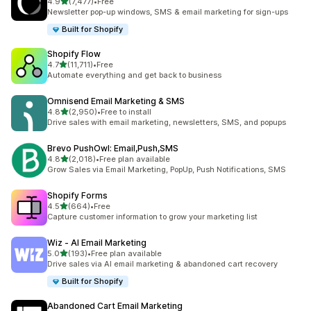
เต็ม 5 ดาว
4.9
(7,477)
•
Free
ทั้งหมด 7477 รีวิว
Newsletter pop-up windows, SMS & email marketing for sign-ups
Built for Shopify
Shopify Flow
เต็ม 5 ดาว
4.7
(11,711)
•
Free
ทั้งหมด 11711 รีวิว
Automate everything and get back to business
Omnisend Email Marketing & SMS
เต็ม 5 ดาว
4.8
(2,950)
•
Free to install
ทั้งหมด 2950 รีวิว
Drive sales with email marketing, newsletters, SMS, and popups
Brevo PushOwl: Email,Push,SMS
เต็ม 5 ดาว
4.8
(2,018)
•
Free plan available
ทั้งหมด 2018 รีวิว
Grow Sales via Email Marketing, PopUp, Push Notifications, SMS
Shopify Forms
เต็ม 5 ดาว
4.5
(664)
•
Free
ทั้งหมด 664 รีวิว
Capture customer information to grow your marketing list
Wiz ‑ AI Email Marketing
เต็ม 5 ดาว
5.0
(193)
•
Free plan available
ทั้งหมด 193 รีวิว
Drive sales via AI email marketing & abandoned cart recovery
Built for Shopify
Abandoned Cart Email Marketing