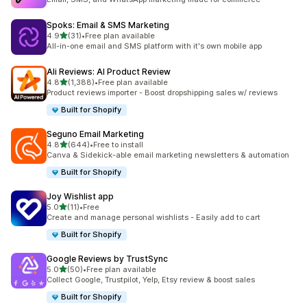
Spoks: Email & SMS Marketing
เต็ม 5 ดาว
4.9
(31)
•
Free plan available
ทั้งหมด 31 รีวิว
All-in-one email and SMS platform with it's own mobile app
Ali Reviews: AI Product Review
เต็ม 5 ดาว
4.8
(1,388)
•
Free plan available
ทั้งหมด 1388 รีวิว
Product reviews importer - Boost dropshipping sales w/ reviews
Built for Shopify
Seguno Email Marketing
เต็ม 5 ดาว
4.8
(644)
•
Free to install
ทั้งหมด 644 รีวิว
Canva & Sidekick-able email marketing newsletters & automation
Built for Shopify
Joy Wishlist app
เต็ม 5 ดาว
5.0
(11)
•
Free
ทั้งหมด 11 รีวิว
Create and manage personal wishlists - Easily add to cart
Built for Shopify
Google Reviews by TrustSync
เต็ม 5 ดาว
5.0
(50)
•
Free plan available
ทั้งหมด 50 รีวิว
Collect Google, Trustpilot, Yelp, Etsy review & boost sales
Built for Shopify