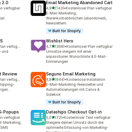
 2.0
Email Marketing Abandoned Cart
von 5 Sternen
an verfügbar
4,9
(143)
•
Kostenloser Plan verfügbar
mt
143 Rezensionen insgesamt
E-Mail-Marketing,
ail
Warenkorbabbrüchen (abandoned),
Newslettern
Built for Shopify
MS
Wishlist Hero
von 5 Sternen
Kostenloser Plan verfügbar
4,7
(368)
•
Kostenloser Plan verfügbar
amt
368 Rezensionen insgesamt
- und
Umsätze steigern mit einer
anpassbaren Wunschliste & E-Mail-
Erinnerungen
ct Review
Seguno Email Marketing
von 5 Sternen
Kostenloser Plan verfügbar
4,8
(644)
•
Kostenlose Installation
amt
644 Rezensionen insgesamt
hipping-
E-Mail-Marketing-Newsletter und
ngen.
Automatisierungen mit Canva &
Sidekick
Built for Shopify
MS‑Popups
Dataships Checkout Opt‑in
von 5 Sternen
an verfügbar
5,0
(72)
•
Kostenloser Test verfügbar
mt
72 Rezensionen insgesamt
il-Marketing,
Steigere deinen Umsatz durch die
, SMS
optimierte Erfassung von Marketing-