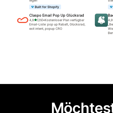
legen
ste
Built for Shopify
Claspo Email Pop Up Glücksrad
Ba
von 5 Sternen
4,9
(29)
•
Kostenloser Plan verfügbar
4,9
29 Rezensionen insgesamt
22 
Email-Liste: pop up Rabatt, Glücksrad,
„Be
exit intent, popup CRO
Wi
Ben
Möchtest