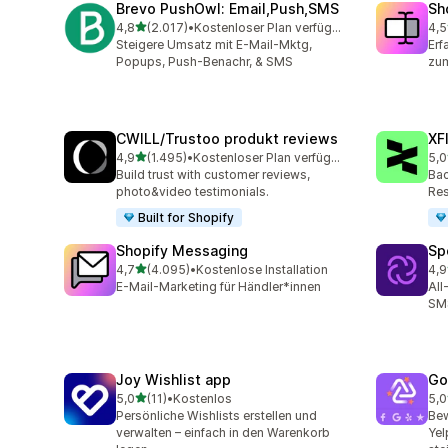
Brevo PushOwl: Email,Push,SMS
Sh
von 5 Sternen
4,8
(2.017)
•
Kostenloser Plan verfügbar
4,5
2017 Rezensionen insgesamt
663
Steigere Umsatz mit E-Mail-Mktg,
Erf
Popups, Push-Benachr, & SMS
zum
CWILL/Trustoo produkt reviews
XF
von 5 Sternen
4,9
(1.495)
•
Kostenloser Plan verfügbar
5,0
1495 Rezensionen insgesamt
48 
Build trust with customer reviews,
Bac
photo&video testimonials.
Res
Built for Shopify
Shopify Messaging
Sp
von 5 Sternen
4,7
(4.095)
•
Kostenlose Installation
4,9
4095 Rezensionen insgesamt
31 
E-Mail-Marketing für Händler*innen
All
SMS
Joy Wishlist app
Go
von 5 Sternen
5,0
(11)
•
Kostenlos
5,0
11 Rezensionen insgesamt
50 
Persönliche Wishlists erstellen und
Bew
verwalten – einfach in den Warenkorb
Yel