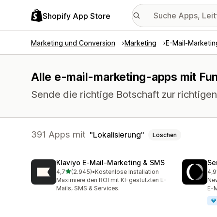
Shopify App Store
Marketing und Conversion
Marketing
E-Mail-Marketin
Alle e-mail-marketing-apps mit Fun
Sende die richtige Botschaft zur richtigen
391 Apps mit
Lokalisierung
Löschen
Klaviyo E‑Mail‑Marketing & SMS
Se
von 5 Sternen
4,7
(2.945)
•
Kostenlose Installation
4,9
2945 Rezensionen insgesamt
747
Maximiere den ROI mit KI-gestützten E-
New
Mails, SMS & Services.
E-M