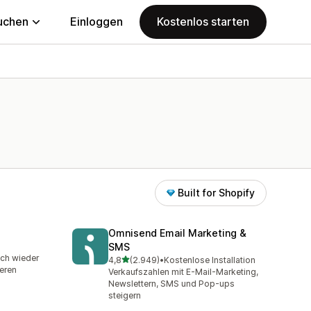
uchen
Einloggen
Kostenlos starten
Built for Shopify
Omnisend Email Marketing &
SMS
amt
ich wieder
von 5 Sternen
4,8
(2.949)
•
Kostenlose Installation
2949 Rezensionen insgesamt
eren
Verkaufszahlen mit E-Mail-Marketing,
Newslettern, SMS und Pop-ups
steigern