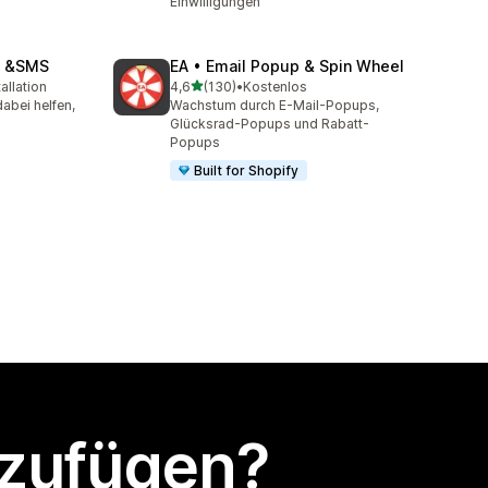
Einwilligungen
il &SMS
EA • Email Popup & Spin Wheel
von 5 Sternen
allation
4,6
(130)
•
Kostenlos
mt
130 Rezensionen insgesamt
abei helfen,
Wachstum durch E-Mail-Popups,
Glücksrad-Popups und Rabatt-
Popups
Built for Shopify
nzufügen?