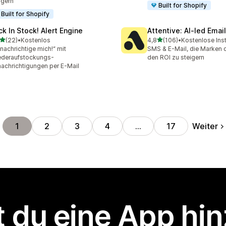
igern
Built for Shopify
Built for Shopify
ck In Stock! Alert Engine
Attentive: AI‑led Ema
von 5 Sternen
von 5 Sternen
(22)
•
Kostenlos
4,8
(106)
•
Kostenlose Inst
Rezensionen insgesamt
106 Rezensionen insgesa
nachrichtige mich!“ mit
SMS & E-Mail, die Marken d
ederaufstockungs-
den ROI zu steigern
achrichtigungen per E-Mail
Weiter
1
2
3
4
…
17
 du eine App hi