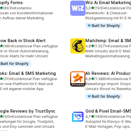
opify Forms
Wiz Ai Email Marketing
von 5 Sternen
von 5 Sternen
(663)
•
Kostenlos
5,0
(193)
•
Kostenloser Pl
 Rezensionen insgesamt
193 Rezensionen insgesa
assen von Kundeninformationen
Warenkorb- & Checkout-
 Aufbau deiner Marketing
Rückgewinnung mit KI-E-M
Built for Shopify
low Back in Stock Alert
Mailchimp: Email & S
von 5 Sternen
von 5 Sternen
(48)
•
Kostenloser Plan verfügbar
4,8
(1.327)
•
Rezensionen insgesamt
1327 Rezensionen insges
k-in-Stock-Automatisierung,
Mehr Umsatz durch E-Mail
tock-Alerts für mehr Umsatz
Marketingautomatisierung
Built for Shopify
oks: Email & SMS Marketing
Ali Reviews: AI Produ
von 5 Sternen
von 5 Sternen
(31)
•
Kostenloser Plan verfügbar
4,8
(1.388)
•
Rezensionen insgesamt
1388 Rezensionen insges
-in-one-Plattform für E-Mail und
Bewertungs-Import: Drops
 mit eigener mobiler App
Umsatz-Boost m/ Bewertu
Built for Shopify
ogle Reviews by TrustSync
Grid & Pixel Email‑S
von 5 Sternen
von 5 Sternen
(50)
•
Kostenloser Plan verfügbar
4,7
(169)
•
Kostenloser Pl
Rezensionen insgesamt
169 Rezensionen insgesa
ertungen für Google, Trustpilot,
Autopilot für Klaviyo-E-Ma
p und Etsy sammeln und Umsatz
E-Mail-Vorlagen, Pop-ups