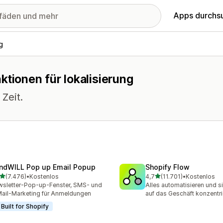
Apps durchs
g
ktionen für lokalisierung
 Zeit.
ndWILL Pop up Email Popup
Shopify Flow
von 5 Sternen
von 5 Sternen
(7.476)
•
Kostenlos
4,7
(11.701)
•
Kostenlos
6 Rezensionen insgesamt
11701 Rezensionen insges
sletter-Pop-up-Fenster, SMS- und
Alles automatisieren und s
ail-Marketing für Anmeldungen
auf das Geschäft konzentri
Built for Shopify