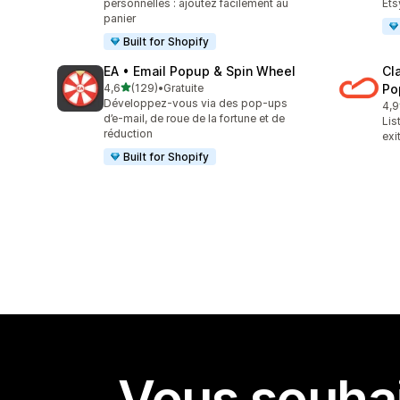
personnelles : ajoutez facilement au
Ets
panier
Built for Shopify
EA • Email Popup & Spin Wheel
Cl
étoile(s) sur 5
4,6
(129)
•
Gratuite
Po
129 avis au total
Développez-vous via des pop-ups
4,9
29 
d’e-mail, de roue de la fortune et de
Lis
réduction
exi
Built for Shopify
Vous souhai