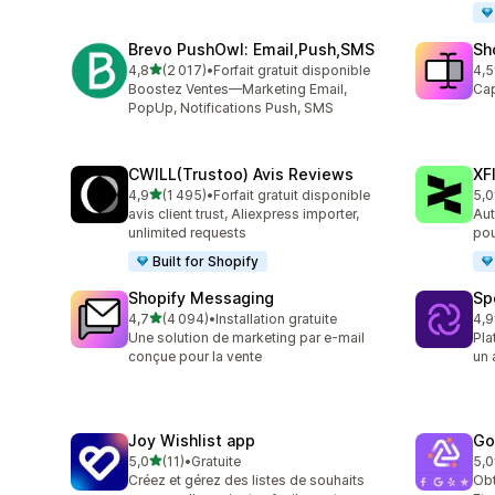
Brevo PushOwl: Email,Push,SMS
Sh
étoile(s) sur 5
4,8
(2 017)
•
Forfait gratuit disponible
4,5
2017 avis au total
663
Boostez Ventes—Marketing Email,
Cap
PopUp, Notifications Push, SMS
CWILL(Trustoo) Avis Reviews
XF
étoile(s) sur 5
4,9
(1 495)
•
Forfait gratuit disponible
5,0
1495 avis au total
47 
avis client trust, Aliexpress importer,
Aut
unlimited requests
pou
Built for Shopify
Shopify Messaging
Sp
étoile(s) sur 5
4,7
(4 094)
•
Installation gratuite
4,9
4094 avis au total
31 
Une solution de marketing par e-mail
Pla
conçue pour la vente
un 
Joy Wishlist app
Go
étoile(s) sur 5
5,0
(11)
•
Gratuite
5,0
11 avis au total
50 
Créez et gérez des listes de souhaits
Obt