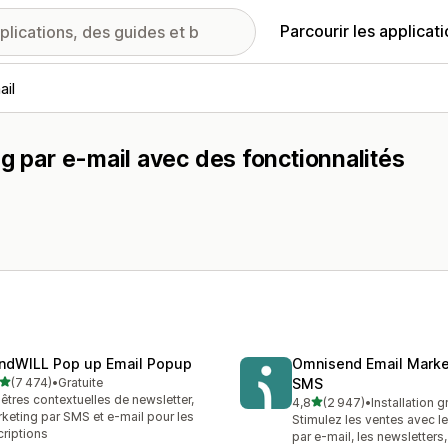
Parcourir les applicat
ail
g par e-mail avec des fonctionnalités
ndWILL Pop up Email Popup
Omnisend Email Marke
étoile(s) sur 5
(7 474)
•
Gratuite
SMS
4 avis au total
êtres contextuelles de newsletter,
étoile(s) sur 5
4,8
(2 947)
•
Installation g
2947 avis au total
keting par SMS et e-mail pour les
Stimulez les ventes avec l
criptions
par e-mail, les newsletters