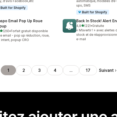
y, d'avis Facebook,etc
automatique, modèles d’e-
ups, SMS
Built for Shopify
Built for Shopify
aspo Email Pop Up Roue
Back In Stock! Alert E
étoile(s) sur 5
pup
4,9
(22)
•
Gratuite
22 avis au total
« M’avertir ! » avec alertes 
étoile(s) sur 5
(29)
•
Forfait gratuit disponible
avis au total
stock et de réapprovision
te email - pop up réduction, roue,
e-mail
t intent, popup CRO
Suivant
1
2
3
4
…
17
tez ajouter une a