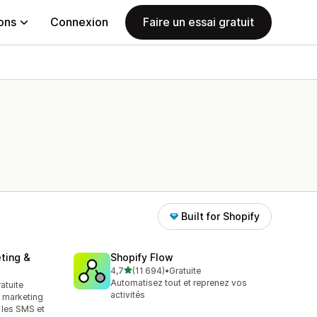
ions
Connexion
Faire un essai gratuit
Built for Shopify
ting &
Shopify Flow
étoile(s) sur 5
4,7
(11 694)
•
Gratuite
11694 avis au total
Automatisez tout et reprenez vos
ratuite
activités
e marketing
, les SMS et