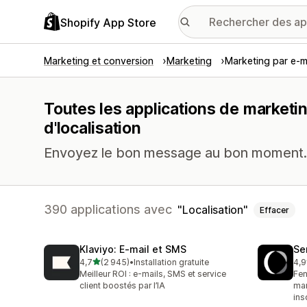
Shopify App Store
Marketing et conversion
Marketing
Marketing par e-m
Toutes les applications de marketin
d'localisation
Envoyez le bon message au bon moment.
390 applications avec
Localisation
Effacer
Klaviyo: E‑mail et SMS
Se
étoile(s) sur 5
4,7
(2 945)
•
Installation gratuite
4,9
2945 avis au total
747
Meilleur ROI : e-mails, SMS et service
Fen
client boostés par l’IA
mar
ins