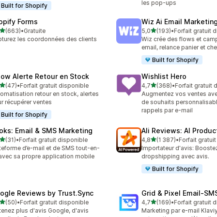
les pop-ups
Built for Shopify
opify Forms
Wiz Ai Email Marketing
étoile(s) sur 5
étoile(s) sur 5
(663)
•
Gratuite
5,0
(193)
•
Forfait gratuit 
 avis au total
193 avis au total
turez les coordonnées des clients
Wiz crée des flows et ca
email, relance panier et ch
Built for Shopify
low Alerte Retour en Stock
Wishlist Hero
étoile(s) sur 5
étoile(s) sur 5
(47)
•
Forfait gratuit disponible
4,7
(368)
•
Forfait gratuit
avis au total
368 avis au total
omatisation retour en stock, alertes
Augmentez vos ventes avec
r récupérer ventes
de souhaits personnalisabl
rappels par e-mail
Built for Shopify
oks: Email & SMS Marketing
Ali Reviews: AI Produ
étoile(s) sur 5
étoile(s) sur 5
(31)
•
Forfait gratuit disponible
4,8
(1 387)
•
Forfait gratui
avis au total
1387 avis au total
teforme d’e-mail et de SMS tout-en-
Importateur d'avis: Booste
avec sa propre application mobile
dropshipping avec avis.
Built for Shopify
ogle Reviews by Trust.Sync
Grid & Pixel Email‑S
étoile(s) sur 5
étoile(s) sur 5
(50)
•
Forfait gratuit disponible
4,7
(169)
•
Forfait gratuit 
avis au total
169 avis au total
enez plus d'avis Google, d'avis
Marketing par e-mail Klaviy