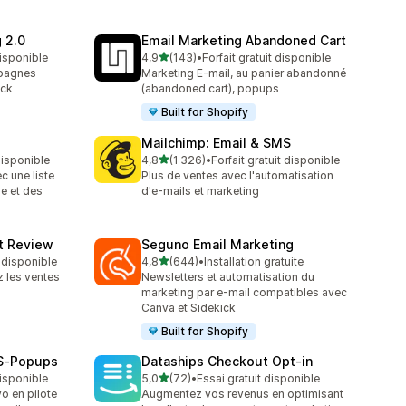
 2.0
Email Marketing Abandoned Cart
étoile(s) sur 5
disponible
4,9
(143)
•
Forfait gratuit disponible
143 avis au total
mpagnes
Marketing E-mail, au panier abandonné
eck
(abandoned cart), popups
Built for Shopify
Mailchimp: Email & SMS
étoile(s) sur 5
 disponible
4,8
(1 326)
•
Forfait gratuit disponible
1326 avis au total
 une liste
Plus de ventes avec l'automatisation
e et des
d'e-mails et marketing
ct Review
Seguno Email Marketing
étoile(s) sur 5
t disponible
4,8
(644)
•
Installation gratuite
644 avis au total
z les ventes
Newsletters et automatisation du
marketing par e-mail compatibles avec
Canva et Sidekick
Built for Shopify
MS‑Popups
Dataships Checkout Opt‑in
étoile(s) sur 5
disponible
5,0
(72)
•
Essai gratuit disponible
72 avis au total
o en pilote
Augmentez vos revenus en optimisant