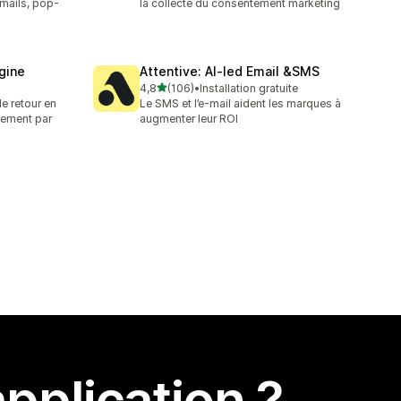
mails, pop-
la collecte du consentement marketing
ngine
Attentive: AI‑led Email &SMS
étoile(s) sur 5
4,8
(106)
•
Installation gratuite
106 avis au total
de retour en
Le SMS et l’e-mail aident les marques à
nement par
augmenter leur ROI
pplication ?