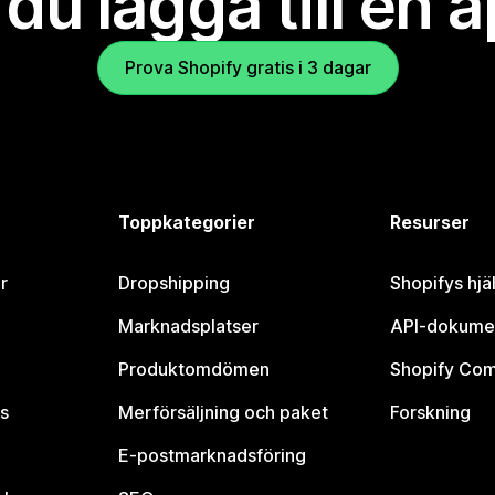
l du lägga till en 
Prova Shopify gratis i 3 dagar
Toppkategorier
Resurser
r
Dropshipping
Shopifys hjä
Marknadsplatser
API-dokume
Produktomdömen
Shopify Co
s
Merförsäljning och paket
Forskning
E-postmarknadsföring