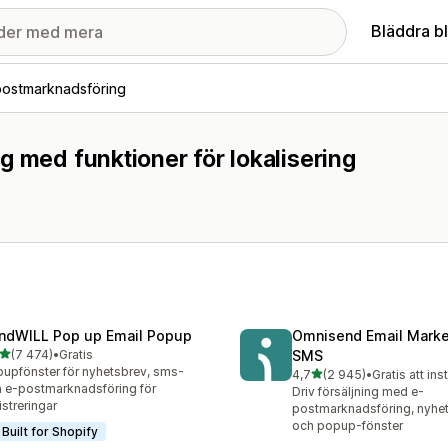
Bläddra b
postmarknadsföring
g med funktioner för lokalisering
ndWILL Pop up Email Popup
Omnisend Email Marke
av 5 stjärnor
(7 474)
•
Gratis
SMS
4 recensioner totalt
upfönster för nyhetsbrev, sms-
av 5 stjärnor
4,7
(2 945)
•
Gratis att ins
2945 recensioner totalt
 e-postmarknadsföring för
Driv försäljning med e-
istreringar
postmarknadsföring, nyhe
och popup-fönster
Built for Shopify