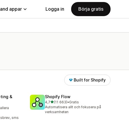
land appar
Logga in
Börja gratis
Built for Shopify
ting &
Shopify Flow
av 5 stjärnor
4,7
(11 663)
•
Gratis
11663 recensioner totalt
Automatisera allt och fokusera på
tallera
verksamheten
tsbrev, sms