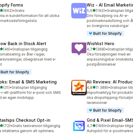
opify Forms
Wiz ‑ AI Email Marketi
av 5 stjärnor
av 5 stjärnor
(662)
•
Gratis
5,0
(192)
•
Gratisplan tillg
 recensioner totalt
192 recensioner totalt
la in kundinformation för att utöka
Driv försäljning via AI-e-
 marknadsföringslista
postmarknadsföring och å
av övergivna varukorgar
Built for Shopify
low Back in Stock Alert
Wishlist Hero
av 5 stjärnor
av 5 stjärnor
(46)
•
Gratisplan tillgänglig
4,7
(368)
•
Gratisplan tillg
recensioner totalt
368 recensioner totalt
omatisering av åter i lager,
Öka försäljningen med en
eraviseringar, obegränsat med e-
anpassningsbar önskelista
st
postpåminnelser
Built for Shopify
oks: Email & SMS Marketing
Ali Reviews: AI Produ
av 5 stjärnor
av 5 stjärnor
(31)
•
Gratisplan tillgänglig
4,8
(1 388)
•
Gratisplan til
recensioner totalt
1388 recensioner totalt
t-i-ett-plattform för e-post och SMS
Importverktyg för produktr
d en egen mobilapp
öka dropshipping-försälj
recensioner
Built for Shopify
taships Checkout Opt‑in
Grid & Pixel Email‑S
av 5 stjärnor
av 5 stjärnor
(72)
•
Gratis testversion tillgänglig
4,7
(169)
•
Gratisplan tillg
recensioner totalt
169 recensioner totalt
 intäkterna genom att optimera
Autopilot för e-postmarkna