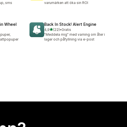
pup, sms
varumärken att öka sin ROI
in Wheel
Back In Stock! Alert Engine
av 5 stjärnor
4,9
(22)
•
Gratis
22 recensioner totalt
opuper,
”Meddela mig” med varning om åter i
battpopuper
lager och påfyllning via e-post