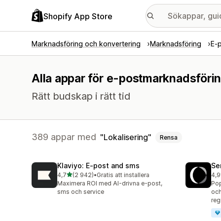
Shopify App Store
Marknadsföring och konvertering
Marknadsföring
E-
Alla appar för e-postmarknadsförin
Rätt budskap i rätt tid
389 appar med
Lokalisering
Rensa
Klaviyo: E‑post and sms
Se
av 5 stjärnor
4,7
(2 942)
•
Gratis att installera
4,9
2942 recensioner totalt
747
Maximera ROI med AI-drivna e-post,
Pop
sms och service
och
reg