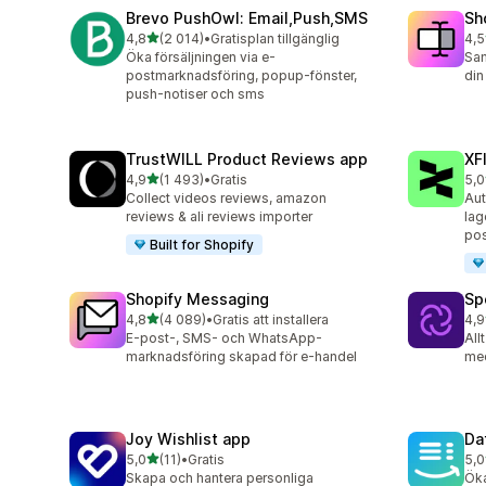
Brevo PushOwl: Email,Push,SMS
Sh
av 5 stjärnor
4,8
(2 014)
•
Gratisplan tillgänglig
4,5
2014 recensioner totalt
662
Öka försäljningen via e-
Sam
postmarknadsföring, popup-fönster,
din
push-notiser och sms
TrustWILL Product Reviews app
XF
av 5 stjärnor
4,9
(1 493)
•
Gratis
5,0
1493 recensioner totalt
46 
Collect videos reviews, amazon
Aut
reviews & ali reviews importer
lag
po
Built for Shopify
Shopify Messaging
Sp
av 5 stjärnor
4,8
(4 089)
•
Gratis att installera
4,9
4089 recensioner totalt
31 
E-post-, SMS- och WhatsApp-
All
marknadsföring skapad för e-handel
me
Joy Wishlist app
Da
av 5 stjärnor
5,0
(11)
•
Gratis
5,0
11 recensioner totalt
72 
Skapa och hantera personliga
Öka