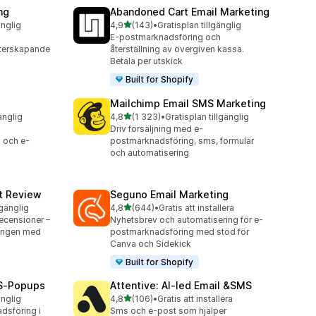
ng
Abandoned Cart Email Marketing
av 5 stjärnor
änglig
4,9
(143)
•
Gratisplan tillgänglig
143 recensioner totalt
E-postmarknadsföring och
terskapande
återställning av övergiven kassa.
Betala per utskick
Built for Shopify
Mailchimp Email SMS Marketing
av 5 stjärnor
änglig
4,8
(1 323)
•
Gratisplan tillgänglig
1323 recensioner totalt
Driv försäljning med e-
 och e-
postmarknadsföring, sms, formulär
och automatisering
ct Review
Seguno Email Marketing
av 5 stjärnor
lgänglig
4,8
(644)
•
Gratis att installera
644 recensioner totalt
ecensioner –
Nyhetsbrev och automatisering för e-
ningen med
postmarknadsföring med stöd för
Canva och Sidekick
Built for Shopify
MS‑Popups
Attentive: AI‑led Email &SMS
av 5 stjärnor
änglig
4,8
(106)
•
Gratis att installera
106 recensioner totalt
dsföring i
Sms och e-post som hjälper