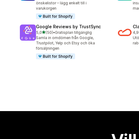
önskelistor – lägg enkelt till i
ins
varukorgen
ma
Built for Shopify
Google Reviews by TrustSync
Cl
av 5 stjärnor
5,0
(50)
•
Gratisplan tillgänglig
4,9
50 recensioner totalt
29 
Samla in omdömen från Google,
Utö
Trustpilot, Yelp och Etsy och öka
rab
försäljningen
Built for Shopify