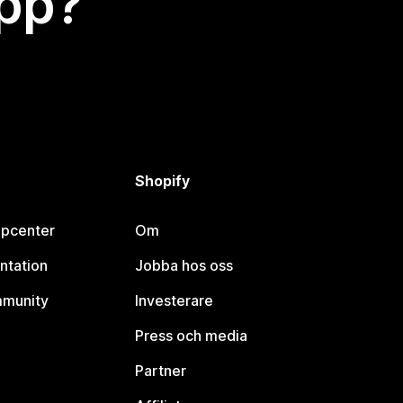
app?
Shopify
lpcenter
Om
ntation
Jobba hos oss
mmunity
Investerare
Press och media
Partner