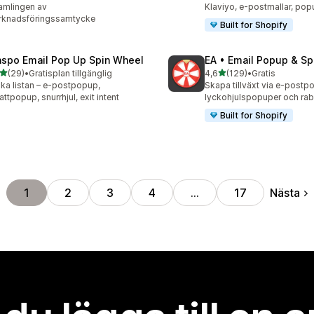
amlingen av
Klaviyo, e-postmallar, po
rknadsföringssamtycke
Built for Shopify
aspo Email Pop Up Spin Wheel
EA • Email Popup & Sp
av 5 stjärnor
av 5 stjärnor
(29)
•
Gratisplan tillgänglig
4,6
(129)
•
Gratis
recensioner totalt
129 recensioner totalt
ka listan – e-postpopup,
Skapa tillväxt via e-postp
attpopup, snurrhjul, exit intent
lyckohjulspopuper och ra
Built for Shopify
Nästa
1
2
3
4
…
17