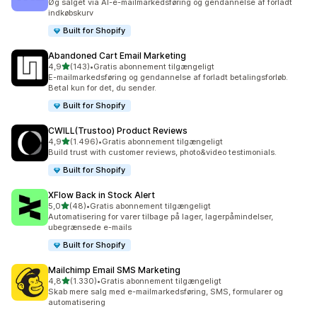
Øg salget via AI-e-mailmarkedsføring og gendannelse af forladt
indkøbskurv
Built for Shopify
Abandoned Cart Email Marketing
ud af 5 stjerner
4,9
(143)
•
Gratis abonnement tilgængeligt
143 anmeldelser i alt
E-mailmarkedsføring og gendannelse af forladt betalingsforløb.
Betal kun for det, du sender.
Built for Shopify
CWILL(Trustoo) Product Reviews
ud af 5 stjerner
4,9
(1.496)
•
Gratis abonnement tilgængeligt
1496 anmeldelser i alt
Build trust with customer reviews, photo&video testimonials.
Built for Shopify
XFlow Back in Stock Alert
ud af 5 stjerner
5,0
(48)
•
Gratis abonnement tilgængeligt
48 anmeldelser i alt
Automatisering for varer tilbage på lager, lagerpåmindelser,
ubegrænsede e-mails
Built for Shopify
Mailchimp Email SMS Marketing
ud af 5 stjerner
4,8
(1.330)
•
Gratis abonnement tilgængeligt
1330 anmeldelser i alt
Skab mere salg med e-mailmarkedsføring, SMS, formularer og
automatisering