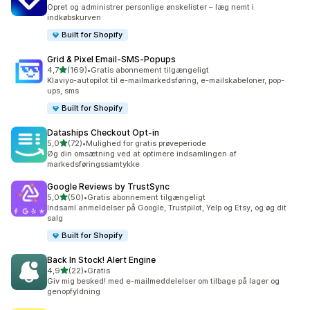
11 anmeldelser i alt
Opret og administrer personlige ønskelister – læg nemt i
indkøbskurven
Built for Shopify
Grid & Pixel Email‑SMS‑Popups
ud af 5 stjerner
4,7
(169)
•
Gratis abonnement tilgængeligt
169 anmeldelser i alt
Klaviyo-autopilot til e-mailmarkedsføring, e-mailskabeloner, pop-
ups, sms
Built for Shopify
Dataships Checkout Opt‑in
ud af 5 stjerner
5,0
(72)
•
Mulighed for gratis prøveperiode
72 anmeldelser i alt
Øg din omsætning ved at optimere indsamlingen af
markedsføringssamtykke
Google Reviews by TrustSync
ud af 5 stjerner
5,0
(50)
•
Gratis abonnement tilgængeligt
50 anmeldelser i alt
Indsaml anmeldelser på Google, Trustpilot, Yelp og Etsy, og øg dit
salg
Built for Shopify
Back In Stock! Alert Engine
ud af 5 stjerner
4,9
(22)
•
Gratis
22 anmeldelser i alt
Giv mig besked! med e-mailmeddelelser om tilbage på lager og
genopfyldning