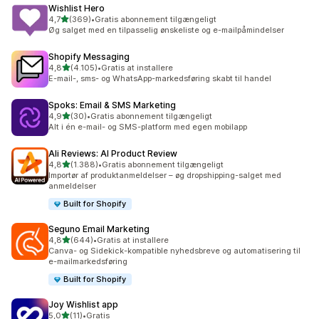
Wishlist Hero
ud af 5 stjerner
4,7
(369)
•
Gratis abonnement tilgængeligt
369 anmeldelser i alt
Øg salget med en tilpasselig ønskeliste og e-mailpåmindelser
Shopify Messaging
ud af 5 stjerner
4,8
(4.105)
•
Gratis at installere
4105 anmeldelser i alt
E-mail-, sms- og WhatsApp-markedsføring skabt til handel
Spoks: Email & SMS Marketing
ud af 5 stjerner
4,9
(30)
•
Gratis abonnement tilgængeligt
30 anmeldelser i alt
Alt i én e-mail- og SMS-platform med egen mobilapp
Ali Reviews: AI Product Review
ud af 5 stjerner
4,8
(1.388)
•
Gratis abonnement tilgængeligt
1388 anmeldelser i alt
Importør af produktanmeldelser – øg dropshipping-salget med
anmeldelser
Built for Shopify
Seguno Email Marketing
ud af 5 stjerner
4,8
(644)
•
Gratis at installere
644 anmeldelser i alt
Canva- og Sidekick-kompatible nyhedsbreve og automatisering til
e-mailmarkedsføring
Built for Shopify
Joy Wishlist app
ud af 5 stjerner
5,0
(11)
•
Gratis