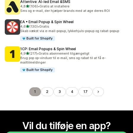
Attentive: AI‑led Email &SMS
ud af 5 stjerner
4,8
(106)
•
Gratis at installere
106 anmeldelser i alt
Sms og e-mail, der hjælper brands med at øge deres ROI
EA • Email Popup & Spin Wheel
ud af 5 stjerner
4,6
(130)
•
Gratis
130 anmeldelser i alt
Skab vækst via e-mail-popup, lykkehjuls-popup og rabat-popup
Built for Shopify
1CP: Email Popups & Spin Wheel
ud af 5 stjerner
4,9
(217)
•
Gratis abonnement tilgængeligt
217 anmeldelser i alt
Brug pop op-vinduer til e-mail, sms og rabat til at få e-
mailtilmeldinger
Built for Shopify
1
2
3
4
17
Vil du tilføje en app?