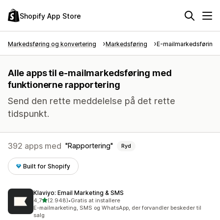
Shopify App Store
Markedsføring og konvertering
Markedsføring
E-mailmarkedsføring
Alle apps til e-mailmarkedsføring med
funktionerne rapportering
Send den rette meddelelse på det rette
tidspunkt.
392 apps med
Rapportering
Ryd
Built for Shopify
Klaviyo: Email Marketing & SMS
ud af 5 stjerner
4,7
(2.948)
•
Gratis at installere
2948 anmeldelser i alt
E-mailmarketing, SMS og WhatsApp, der forvandler beskeder til
salg