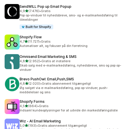
SendWILL Pop up Email Popup
ud af 5 stjerner
4,9
(7.476)
•
Gratis
7476 anmeldelser i alt
Pop op-vinduer til nyhedsbreve, sms- og e-mailmarkedsføring til
tilmeldinger
Built for Shopify
Shopify Flow
ud af 5 stjerner
4,7
(11.727)
•
Gratis
11727 anmeldelser i alt
Automatiser alt, og fokuser på din forretning
Omnisend Email Marketing & SMS
ud af 5 stjerner
4,8
(2.952)
•
Gratis at installere
2952 anmeldelser i alt
Skab salg med e-mailmarkedsføring, nyhedsbreve, sms og pop op-
vinduer
Brevo PushOwl: Email,Push,SMS
ud af 5 stjerner
4,8
(2.020)
•
Gratis abonnement tilgængeligt
2020 anmeldelser i alt
Øg salget via e-mailmarkedsføring, pop op-vinduer, push-
meddelelser og sms
Shopify Forms
ud af 5 stjerner
4,5
(664)
•
Gratis
664 anmeldelser i alt
Indsaml kundeoplysninger for at udvide din markedsføringsliste
Wiz ‑ AI Email Marketing
ud af 5 stjerner
5,0
(193)
•
Gratis abonnement tilgængeligt
193 anmeldelser i alt