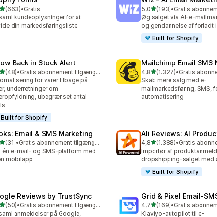
ud af 5 stjerner
ud af 5 stjerner
(663)
•
Gratis
5,0
(193)
•
 anmeldelser i alt
193 anmeldelser i alt
saml kundeoplysninger for at
Øg salget via AI-e-mailma
ide din markedsføringsliste
og gendannelse af forladt
Built for Shopify
low Back in Stock Alert
Mailchimp Email SMS 
ud af 5 stjerner
ud af 5 stjerner
(48)
•
Gratis abonnement tilgængeligt
4,8
(1.327)
•
anmeldelser i alt
1327 anmeldelser i alt
omatisering for varer tilbage på
Skab mere salg med e-
er, underretninger om
mailmarkedsføring, SMS, f
eropfyldning, ubegrænset antal
automatisering
ls
Built for Shopify
oks: Email & SMS Marketing
Ali Reviews: AI Produ
ud af 5 stjerner
ud af 5 stjerner
(31)
•
Gratis abonnement tilgængeligt
4,8
(1.388)
•
anmeldelser i alt
1388 anmeldelser i alt
 i én e-mail- og SMS-platform med
Importør af produktanmeld
en mobilapp
dropshipping-salget med 
Built for Shopify
ogle Reviews by TrustSync
Grid & Pixel Email‑S
ud af 5 stjerner
ud af 5 stjerner
(50)
•
Gratis abonnement tilgængeligt
4,7
(169)
•
anmeldelser i alt
169 anmeldelser i alt
saml anmeldelser på Google,
Klaviyo-autopilot til e-