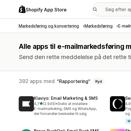
Shopify App Store
Markedsføring og konvertering
Markedsføring
E-mail
Alle apps til e-mailmarkedsføring 
Send den rette meddelelse på det rette t
392 apps med
Rapportering
Ryd
Klaviyo: Email Marketing & SMS
Se
ud af 5 stjerner
4,7
(2.945)
•
Gratis at installere
4,9
2945 anmeldelser i alt
747
E-mailmarketing, SMS og WhatsApp,
Pop
der forvandler beskeder til salg
og 
Brevo PushOwl: Email,Push,SMS
Sh