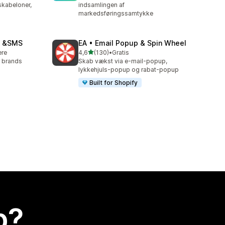
skabeloner,
indsamlingen af
markedsføringssamtykke
il &SMS
EA • Email Popup & Spin Wheel
ud af 5 stjerner
ere
4,6
(130)
•
Gratis
130 anmeldelser i alt
r brands
Skab vækst via e-mail-popup,
lykkehjuls-popup og rabat-popup
Built for Shopify
p?