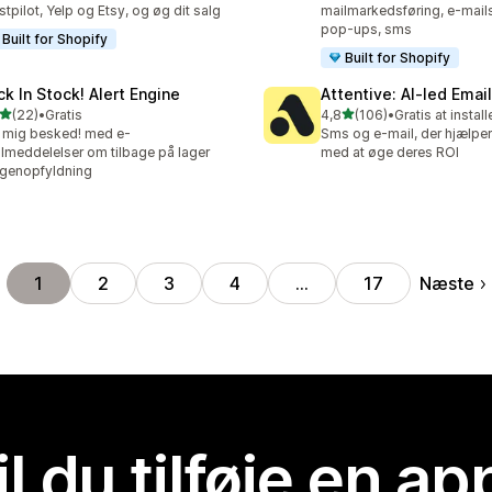
stpilot, Yelp og Etsy, og øg dit salg
mailmarkedsføring, e-mail
pop-ups, sms
Built for Shopify
Built for Shopify
ck In Stock! Alert Engine
Attentive: AI‑led Ema
ud af 5 stjerner
ud af 5 stjerner
(22)
•
Gratis
4,8
(106)
•
Gratis at install
anmeldelser i alt
106 anmeldelser i alt
 mig besked! med e-
Sms og e-mail, der hjælpe
lmeddelelser om tilbage på lager
med at øge deres ROI
genopfyldning
Næste
1
2
3
4
…
17
il du tilføje en ap