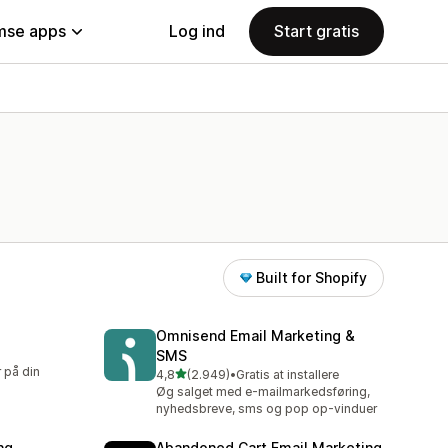
se apps
Log ind
Start gratis
Built for Shopify
Omnisend Email Marketing &
SMS
 på din
ud af 5 stjerner
4,8
(2.949)
•
Gratis at installere
2949 anmeldelser i alt
Øg salget med e-mailmarkedsføring,
nyhedsbreve, sms og pop op-vinduer
ng
Abandoned Cart Email Marketing