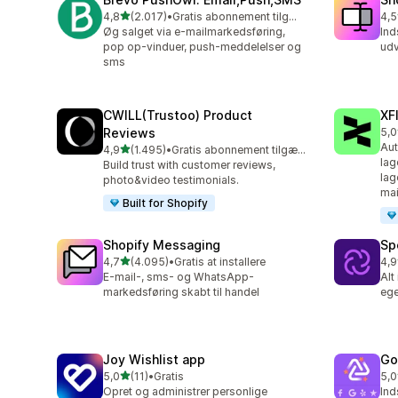
ud af 5 stjerner
4,8
(2.017)
•
Gratis abonnement tilgængeligt
4,5
2017 anmeldelser i alt
663
Øg salget via e-mailmarkedsføring,
Ind
pop op-vinduer, push-meddelelser og
udv
sms
CWILL(Trustoo) Product
XF
Reviews
5,0
48 
Aut
ud af 5 stjerner
4,9
(1.495)
•
Gratis abonnement tilgængeligt
1495 anmeldelser i alt
lag
Build trust with customer reviews,
lag
photo&video testimonials.
mai
Built for Shopify
Shopify Messaging
Sp
ud af 5 stjerner
4,7
(4.095)
•
Gratis at installere
4,9
4095 anmeldelser i alt
31 
E-mail-, sms- og WhatsApp-
Alt
markedsføring skabt til handel
eg
Joy Wishlist app
Go
ud af 5 stjerner
5,0
(11)
•
Gratis
5,0
11 anmeldelser i alt
50 
Opret og administrer personlige
Ind