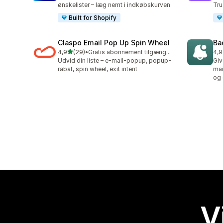
ønskelister – læg nemt i indkøbskurven
Tru
Built for Shopify
Claspo Email Pop Up Spin Wheel
Ba
ud af 5 stjerner
4,9
(29)
•
Gratis abonnement tilgængeligt
4,9
29 anmeldelser i alt
22 
Udvid din liste – e-mail-popup, popup-
Giv
rabat, spin wheel, exit intent
mai
og 
V