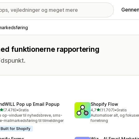
Gennem
markedsføring
med funktionerne rapportering
idspunkt.
ndWILL Pop up Email Popup
Shopify Flow
ud af 5 stjerner
ud af 5 stjerner
(7.476)
•
Gratis
4,7
(11.707)
•
Gratis
6 anmeldelser i alt
11707 anmeldelser i alt
 op-vinduer til nyhedsbreve, sms-
Automatiser alt, og fokuser
e-mailmarkedsføring til tilmeldinger
forretning
Built for Shopify
opify Forms
Wiz ‑ AI Email Marketi