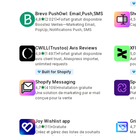
Brevo PushOwl: Email,Push,SMS
Sh
étoile(s) sur 5
4,8
(2 021)
•
Forfait gratuit disponible
4,5
2021 avis au total
664
Boostez Ventes—Marketing Email,
Cap
PopUp, Notifications Push, SMS
CWILL(Trustoo) Avis Reviews
XF
étoile(s) sur 5
4,9
(1 497)
•
Forfait gratuit disponible
5,0
1497 avis au total
48 
avis client trust, Aliexpress importer,
Aut
unlimited requests
pou
Built for Shopify
Shopify Messaging
Sp
étoile(s) sur 5
4,7
(4 109)
•
Installation gratuite
4,9
4109 avis au total
30 
Une solution de marketing par e-mail
Pla
conçue pour la vente
un 
Joy Wishlist app
Gr
étoile(s) sur 5
5,0
(11)
•
Gratuite
4,7
11 avis au total
169
Créez et gérez des listes de souhaits
Mar