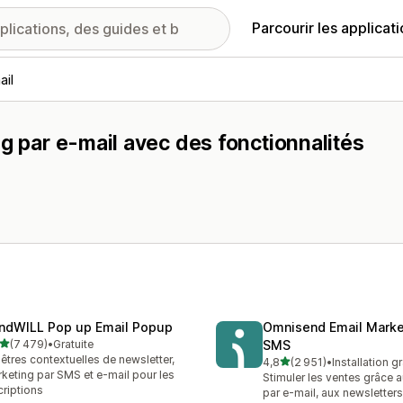
Parcourir les applicat
ail
g par e-mail avec des fonctionnalités
ndWILL Pop up Email Popup
Omnisend Email Marke
étoile(s) sur 5
(7 479)
•
Gratuite
SMS
9 avis au total
êtres contextuelles de newsletter,
étoile(s) sur 5
4,8
(2 951)
•
Installation gr
2951 avis au total
keting par SMS et e-mail pour les
Stimuler les ventes grâce 
criptions
par e-mail, aux newsletter