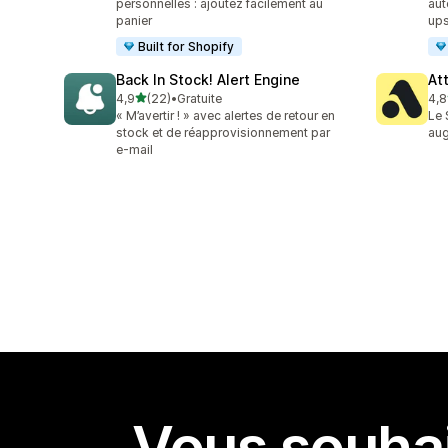
personnelles : ajoutez facilement au
aut
panier
up
Built for Shopify
Back In Stock! Alert Engine
At
étoile(s) sur 5
4,9
(22)
•
Gratuite
4,8
22 avis au total
106
« M’avertir ! » avec alertes de retour en
Le 
stock et de réapprovisionnement par
aug
e-mail
Vous souhai