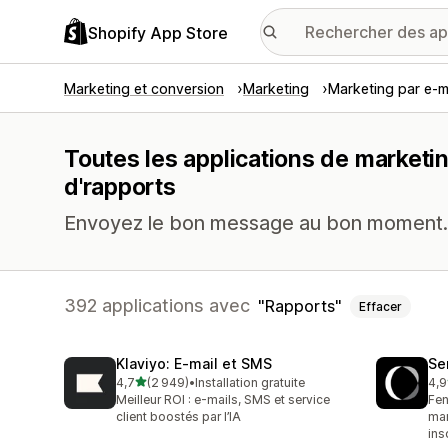
Shopify App Store
Marketing et conversion
Marketing
Marketing par e-m
Toutes les applications de marketin
d'rapports
Envoyez le bon message au bon moment.
392 applications avec
Rapports
Effacer
Klaviyo: E‑mail et SMS
Se
étoile(s) sur 5
4,7
(2 949)
•
Installation gratuite
4,9
2949 avis au total
747
Meilleur ROI : e-mails, SMS et service
Fen
client boostés par l’IA
mar
ins