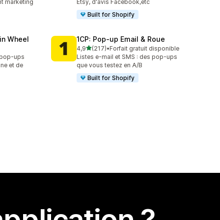
nt marketing
Etsy, d'avis Facebook,etc
Built for Shopify
in Wheel
1CP: Pop‑up Email & Roue
étoile(s) sur 5
4,9
(217)
•
Forfait gratuit disponible
217 avis au total
 pop-ups
Listes e-mail et SMS : des pop-ups
une et de
que vous testez en A/B
Built for Shopify
pplication ?