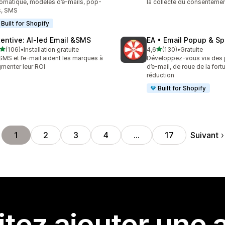
omatique, modèles d’e-mails, pop-
la collecte du consenteme
s, SMS
Built for Shopify
tentive: AI‑led Email &SMS
EA • Email Popup & Sp
étoile(s) sur 5
étoile(s) sur 5
(106)
•
Installation gratuite
4,6
(130)
•
Gratuite
 avis au total
130 avis au total
SMS et l’e-mail aident les marques à
Développez-vous via des
menter leur ROI
d’e-mail, de roue de la fort
réduction
Built for Shopify
Suivant
1
2
3
4
…
17
tez ajouter une a