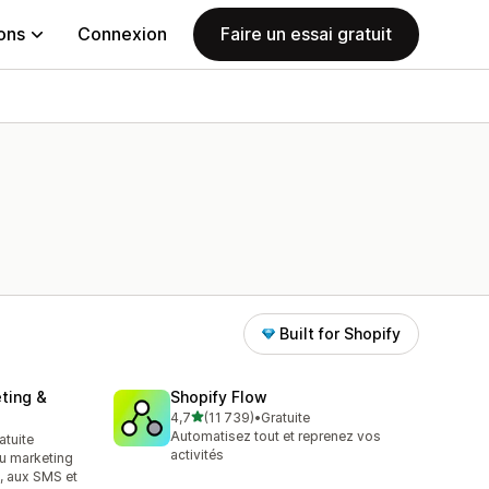
ions
Connexion
Faire un essai gratuit
Built for Shopify
ting &
Shopify Flow
étoile(s) sur 5
4,7
(11 739)
•
Gratuite
11739 avis au total
Automatisez tout et reprenez vos
atuite
activités
au marketing
s, aux SMS et