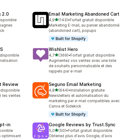
 2.0
Email Marketing Abandoned Cart
étoile(s) sur 5
disponible
4,9
(143)
•
Forfait gratuit disponible
143 avis au total
mpagnes
Marketing E-mail, au panier abandonné
eck
(abandoned cart), popups
Built for Shopify
MS
Wishlist Hero
étoile(s) sur 5
t disponible
4,7
(369)
•
Forfait gratuit disponible
369 avis au total
matisation
Augmentez vos ventes avec une liste
de souhaits personnalisable et des
rappels par e-mail
ct Review
Seguno Email Marketing
étoile(s) sur 5
t disponible
4,8
(644)
•
Installation gratuite
644 avis au total
z les ventes
Newsletters et automatisation du
marketing par e-mail compatibles avec
Canva et Sidekick
Built for Shopify
pt‑in
Google Reviews by Trust.Sync
étoile(s) sur 5
sponible
5,0
(50)
•
Forfait gratuit disponible
50 avis au total
 optimisant
Obtenez plus d'avis Google, d'avis