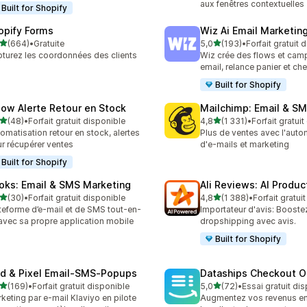
aux fenêtres contextuelles
Built for Shopify
opify Forms
Wiz Ai Email Marketing
étoile(s) sur 5
étoile(s) sur 5
(664)
•
Gratuite
5,0
(193)
•
Forfait gratuit 
 avis au total
193 avis au total
turez les coordonnées des clients
Wiz crée des flows et ca
email, relance panier et ch
Built for Shopify
low Alerte Retour en Stock
Mailchimp: Email & S
étoile(s) sur 5
étoile(s) sur 5
(48)
•
Forfait gratuit disponible
4,8
(1 331)
•
Forfait gratui
avis au total
1331 avis au total
omatisation retour en stock, alertes
Plus de ventes avec l'auto
r récupérer ventes
d'e-mails et marketing
Built for Shopify
oks: Email & SMS Marketing
Ali Reviews: AI Produ
étoile(s) sur 5
étoile(s) sur 5
(30)
•
Forfait gratuit disponible
4,8
(1 388)
•
Forfait gratui
avis au total
1388 avis au total
teforme d’e-mail et de SMS tout-en-
Importateur d'avis: Booste
avec sa propre application mobile
dropshipping avec avis.
Built for Shopify
id & Pixel Email‑SMS‑Popups
Dataships Checkout O
étoile(s) sur 5
étoile(s) sur 5
(169)
•
Forfait gratuit disponible
5,0
(72)
•
Essai gratuit di
 avis au total
72 avis au total
keting par e-mail Klaviyo en pilote
Augmentez vos revenus en