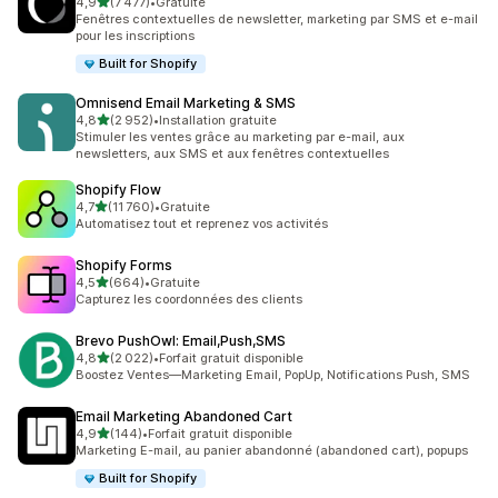
étoile(s) sur 5
4,9
(7 477)
•
Gratuite
7477 avis au total
Fenêtres contextuelles de newsletter, marketing par SMS et e-mail
pour les inscriptions
Built for Shopify
Omnisend Email Marketing & SMS
étoile(s) sur 5
4,8
(2 952)
•
Installation gratuite
2952 avis au total
Stimuler les ventes grâce au marketing par e-mail, aux
newsletters, aux SMS et aux fenêtres contextuelles
Shopify Flow
étoile(s) sur 5
4,7
(11 760)
•
Gratuite
11760 avis au total
Automatisez tout et reprenez vos activités
Shopify Forms
étoile(s) sur 5
4,5
(664)
•
Gratuite
664 avis au total
Capturez les coordonnées des clients
Brevo PushOwl: Email,Push,SMS
étoile(s) sur 5
4,8
(2 022)
•
Forfait gratuit disponible
2022 avis au total
Boostez Ventes—Marketing Email, PopUp, Notifications Push, SMS
Email Marketing Abandoned Cart
étoile(s) sur 5
4,9
(144)
•
Forfait gratuit disponible
144 avis au total
Marketing E-mail, au panier abandonné (abandoned cart), popups
Built for Shopify