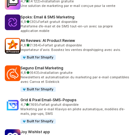
étoile(s) sur 5
4,7
(4 122)
•
Installation gratuite
4122 avis au total
Une solution de marketing par e-mail conçue pour la vente
Spoks: Email & SMS Marketing
étoile(s) sur 5
4,9
(30)
•
Forfait gratuit disponible
30 avis au total
Plateforme d’e-mail et de SMS tout-en-un avec sa propre
application mobile
Ali Reviews: AI Product Review
étoile(s) sur 5
4,8
(1 384)
•
Forfait gratuit disponible
1384 avis au total
Importateur d'avis: Boostez les ventes dropshipping avec avis.
Built for Shopify
Seguno Email Marketing
étoile(s) sur 5
4,8
(643)
•
Installation gratuite
643 avis au total
Newsletters et automatisation du marketing par e-mail compatibles
avec Canva et Sidekick
Built for Shopify
Grid & Pixel Email‑SMS‑Popups
étoile(s) sur 5
4,7
(169)
•
Forfait gratuit disponible
169 avis au total
Marketing par e-mail Klaviyo en pilote automatique, modèles d’e-
mails, pop-ups, SMS
Built for Shopify
Joy Wishlist app