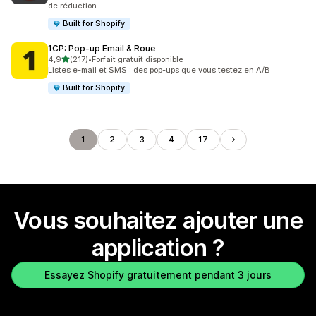
de réduction
Built for Shopify
1CP: Pop‑up Email & Roue
étoile(s) sur 5
4,9
(217)
•
Forfait gratuit disponible
217 avis au total
Listes e-mail et SMS : des pop-ups que vous testez en A/B
Built for Shopify
1
2
3
4
17
Vous souhaitez ajouter une
application ?
Essayez Shopify gratuitement pendant 3 jours