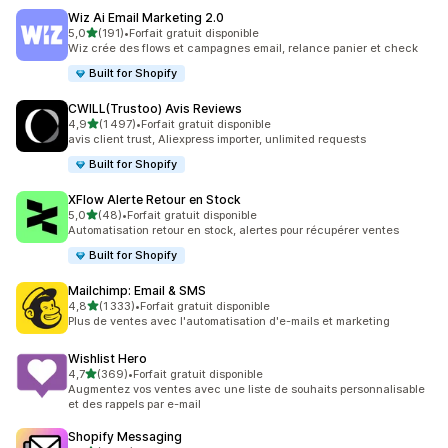
Wiz Ai Email Marketing 2.0
étoile(s) sur 5
5,0
(191)
•
Forfait gratuit disponible
191 avis au total
Wiz crée des flows et campagnes email, relance panier et check
Built for Shopify
CWILL(Trustoo) Avis Reviews
étoile(s) sur 5
4,9
(1 497)
•
Forfait gratuit disponible
1497 avis au total
avis client trust, Aliexpress importer, unlimited requests
Built for Shopify
XFlow Alerte Retour en Stock
étoile(s) sur 5
5,0
(48)
•
Forfait gratuit disponible
48 avis au total
Automatisation retour en stock, alertes pour récupérer ventes
Built for Shopify
Mailchimp: Email & SMS
étoile(s) sur 5
4,8
(1 333)
•
Forfait gratuit disponible
1333 avis au total
Plus de ventes avec l'automatisation d'e-mails et marketing
Wishlist Hero
étoile(s) sur 5
4,7
(369)
•
Forfait gratuit disponible
369 avis au total
Augmentez vos ventes avec une liste de souhaits personnalisable
et des rappels par e-mail
Shopify Messaging