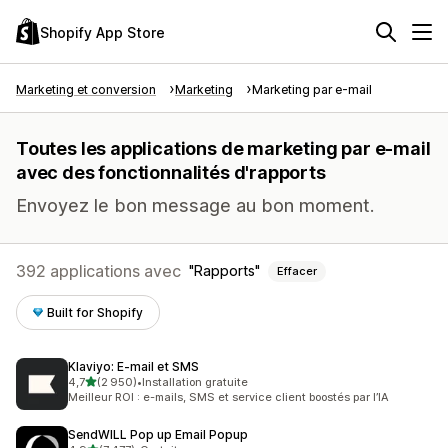
Shopify App Store
Marketing et conversion
Marketing
Marketing par e-mail
Toutes les applications de marketing par e-mail
avec des fonctionnalités d'rapports
Envoyez le bon message au bon moment.
392 applications avec
Rapports
Effacer
Built for Shopify
Klaviyo: E‑mail et SMS
étoile(s) sur 5
4,7
(2 950)
•
Installation gratuite
2950 avis au total
Meilleur ROI : e-mails, SMS et service client boostés par l’IA
SendWILL Pop up Email Popup