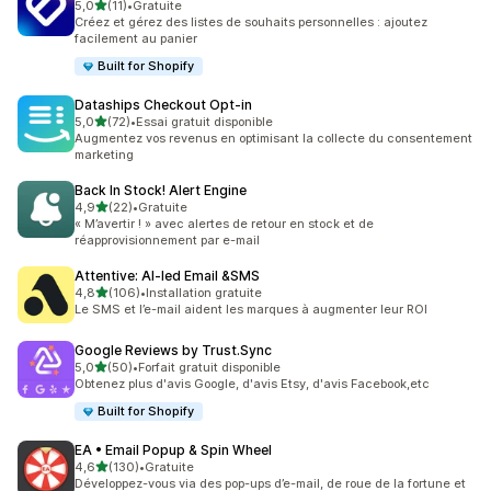
étoile(s) sur 5
5,0
(11)
•
Gratuite
11 avis au total
Créez et gérez des listes de souhaits personnelles : ajoutez
facilement au panier
Built for Shopify
Dataships Checkout Opt‑in
étoile(s) sur 5
5,0
(72)
•
Essai gratuit disponible
72 avis au total
Augmentez vos revenus en optimisant la collecte du consentement
marketing
Back In Stock! Alert Engine
étoile(s) sur 5
4,9
(22)
•
Gratuite
22 avis au total
« M’avertir ! » avec alertes de retour en stock et de
réapprovisionnement par e-mail
Attentive: AI‑led Email &SMS
étoile(s) sur 5
4,8
(106)
•
Installation gratuite
106 avis au total
Le SMS et l’e-mail aident les marques à augmenter leur ROI
Google Reviews by Trust.Sync
étoile(s) sur 5
5,0
(50)
•
Forfait gratuit disponible
50 avis au total
Obtenez plus d'avis Google, d'avis Etsy, d'avis Facebook,etc
Built for Shopify
EA • Email Popup & Spin Wheel
étoile(s) sur 5
4,6
(130)
•
Gratuite
130 avis au total
Développez-vous via des pop-ups d’e-mail, de roue de la fortune et