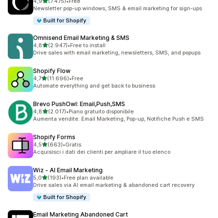
stelle su 5
4,9
(7.475)
•
Free
7475 recensioni totali
Newsletter pop-up windows, SMS & email marketing for sign-ups
Built for Shopify
Omnisend Email Marketing & SMS
stelle su 5
4,8
(2.947)
•
Free to install
2947 recensioni totali
Drive sales with email marketing, newsletters, SMS, and popups
Shopify Flow
stelle su 5
4,7
(11.696)
•
Free
11696 recensioni totali
Automate everything and get back to business
Brevo PushOwl: Email,Push,SMS
stelle su 5
4,8
(2.017)
•
Piano gratuito disponibile
2017 recensioni totali
Aumenta vendite: Email Marketing, Pop-up, Notifiche Push e SMS
Shopify Forms
stelle su 5
4,5
(663)
•
Gratis
663 recensioni totali
Acquisisci i dati dei clienti per ampliare il tuo elenco
Wiz ‑ AI Email Marketing
stelle su 5
5,0
(193)
•
Free plan available
193 recensioni totali
Drive sales via AI email marketing & abandoned cart recovery
Built for Shopify
Email Marketing Abandoned Cart