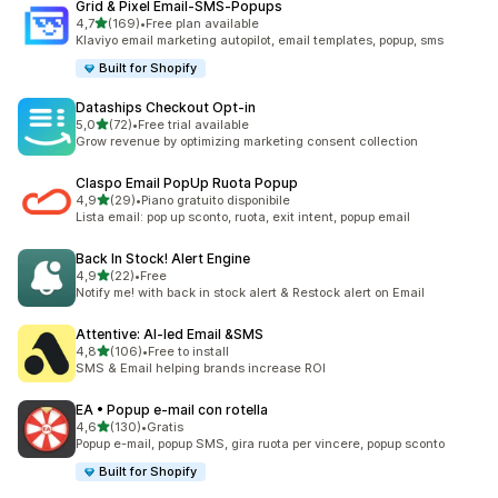
Grid & Pixel Email‑SMS‑Popups
stelle su 5
4,7
(169)
•
Free plan available
169 recensioni totali
Klaviyo email marketing autopilot, email templates, popup, sms
Built for Shopify
Dataships Checkout Opt‑in
stelle su 5
5,0
(72)
•
Free trial available
72 recensioni totali
Grow revenue by optimizing marketing consent collection
Claspo Email PopUp Ruota Popup
stelle su 5
4,9
(29)
•
Piano gratuito disponibile
29 recensioni totali
Lista email: pop up sconto, ruota, exit intent, popup email
Back In Stock! Alert Engine
stelle su 5
4,9
(22)
•
Free
22 recensioni totali
Notify me! with back in stock alert & Restock alert on Email
Attentive: AI‑led Email &SMS
stelle su 5
4,8
(106)
•
Free to install
106 recensioni totali
SMS & Email helping brands increase ROI
EA • Popup e‑mail con rotella
stelle su 5
4,6
(130)
•
Gratis
130 recensioni totali
Popup e-mail, popup SMS, gira ruota per vincere, popup sconto
Built for Shopify