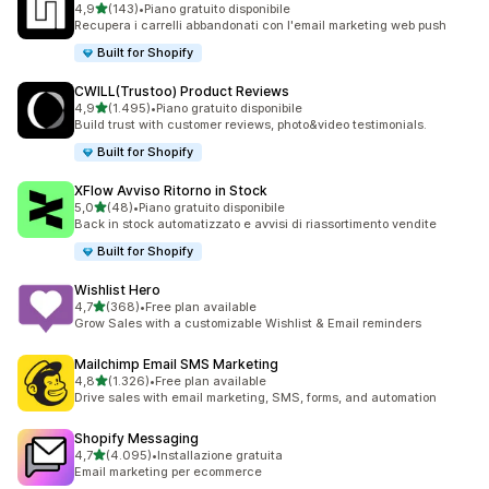
stelle su 5
4,9
(143)
•
Piano gratuito disponibile
143 recensioni totali
Recupera i carrelli abbandonati con l'email marketing web push
Built for Shopify
CWILL(Trustoo) Product Reviews
stelle su 5
4,9
(1.495)
•
Piano gratuito disponibile
1495 recensioni totali
Build trust with customer reviews, photo&video testimonials.
Built for Shopify
XFlow Avviso Ritorno in Stock
stelle su 5
5,0
(48)
•
Piano gratuito disponibile
48 recensioni totali
Back in stock automatizzato e avvisi di riassortimento vendite
Built for Shopify
Wishlist Hero
stelle su 5
4,7
(368)
•
Free plan available
368 recensioni totali
Grow Sales with a customizable Wishlist & Email reminders
Mailchimp Email SMS Marketing
stelle su 5
4,8
(1.326)
•
Free plan available
1326 recensioni totali
Drive sales with email marketing, SMS, forms, and automation
Shopify Messaging
stelle su 5
4,7
(4.095)
•
Installazione gratuita
4095 recensioni totali
Email marketing per ecommerce