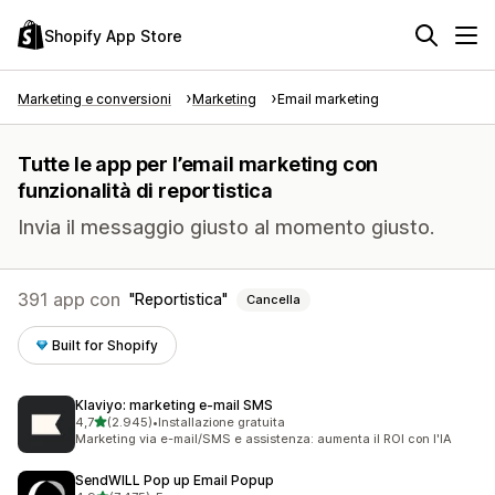
Shopify App Store
Marketing e conversioni
Marketing
Email marketing
Tutte le app per l’email marketing con
funzionalità di reportistica
Invia il messaggio giusto al momento giusto.
391 app con
Reportistica
Cancella
Built for Shopify
Klaviyo: marketing e‑mail SMS
stelle su 5
4,7
(2.945)
•
Installazione gratuita
2945 recensioni totali
Marketing via e-mail/SMS e assistenza: aumenta il ROI con l'IA
SendWILL Pop up Email Popup