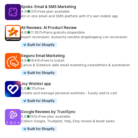
Spoks: Email & SMS Marketing
stelle su 5
4,9
(31)
•
Free plan available
31 recensioni totali
All-in-one email and SMS platform with it's own mobile app
Ali Reviews: AI Product Review
stelle su 5
4,8
(1.387)
•
Piano gratuito disponibile
1387 recensioni totali
Import recensioni: Aumenta vendite dropshipping con recensioni
Built for Shopify
Seguno Email Marketing
stelle su 5
4,8
(644)
•
Free to install
644 recensioni totali
Canva & Sidekick-able email marketing newsletters & automation
Built for Shopify
Joy Wishlist app
stelle su 5
5,0
(11)
•
Free
11 recensioni totali
Create and manage personal wishlists - Easily add to cart
Built for Shopify
Google Reviews by TrustSync
stelle su 5
5,0
(50)
•
Free plan available
50 recensioni totali
Collect Google, Trustpilot, Yelp, Etsy review & boost sales
Built for Shopify