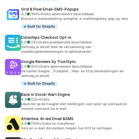
Grid & Pixel Email‑SMS‑Popups
van 5 sterren
4,7
(169)
•
Gratis abonnement beschikbaar
169 recensies in totaal
Klaviyo-e-mailmarketing-autopilot, e-mailtemplates, pop-up, sms
Built for Shopify
Dataships Checkout Opt‑in
van 5 sterren
5,0
(72)
•
Gratis proefperiode beschikbaar
72 recensies in totaal
Verhoog je omzet door de verzameling van
marketingtoestemmingen te optimaliseren
Google Reviews by TrustSync
van 5 sterren
5,0
(50)
•
Gratis abonnement beschikbaar
50 recensies in totaal
Verzamel Google-, Trustpilot-, Yelp- en Etsy-beoordelingen en
verhoog je omzet
Built for Shopify
Back In Stock! Alert Engine
van 5 sterren
4,9
(22)
•
Gratis
22 recensies in totaal
Houd me op de hoogte! met meldingen voor weer op voorraad en
nieuwe voorraad via e-mail
Attentive: AI‑led Email &SMS
van 5 sterren
4,8
(106)
•
Gratis te installeren
106 recensies in totaal
Sms en e-mail die merken helpen hun ROI te verhogen