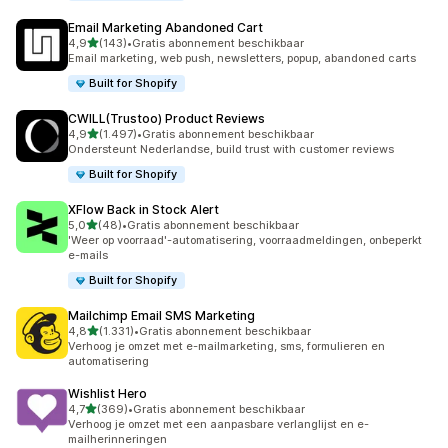
Email Marketing Abandoned Cart
van 5 sterren
4,9
(143)
•
Gratis abonnement beschikbaar
143 recensies in totaal
Email marketing, web push, newsletters, popup, abandoned carts
Built for Shopify
CWILL(Trustoo) Product Reviews
van 5 sterren
4,9
(1.497)
•
Gratis abonnement beschikbaar
1497 recensies in totaal
Ondersteunt Nederlandse, build trust with customer reviews
Built for Shopify
XFlow Back in Stock Alert
van 5 sterren
5,0
(48)
•
Gratis abonnement beschikbaar
48 recensies in totaal
'Weer op voorraad'-automatisering, voorraadmeldingen, onbeperkt
e-mails
Built for Shopify
Mailchimp Email SMS Marketing
van 5 sterren
4,8
(1.331)
•
Gratis abonnement beschikbaar
1331 recensies in totaal
Verhoog je omzet met e-mailmarketing, sms, formulieren en
automatisering
Wishlist Hero
van 5 sterren
4,7
(369)
•
Gratis abonnement beschikbaar
369 recensies in totaal
Verhoog je omzet met een aanpasbare verlanglijst en e-
mailherinneringen