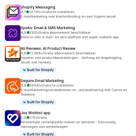
Shopify Messaging
van 5 sterren
4,7
(4.110)
•
Gratis te installeren
4110 recensies in totaal
E-mailmarketing voor klantenbinding en een hogere omzet
Spoks: Email & SMS Marketing
van 5 sterren
4,9
(30)
•
Gratis abonnement beschikbaar
30 recensies in totaal
Alles-in-één e-mail- en sms-platform met eigen mobiele app
Ali Reviews: AI Product Review
van 5 sterren
4,8
(1.388)
•
Gratis abonnement beschikbaar
1388 recensies in totaal
Importer voor productbeoordelingen - Verhoog de dropshipping-
omzet met reviews
Built for Shopify
Seguno Email Marketing
van 5 sterren
4,8
(644)
•
Gratis te installeren
644 recensies in totaal
E-mailmarketingnieuwsbrieven en -automatisering met Canva en
Sidekick
Built for Shopify
Joy Wishlist app
van 5 sterren
5,0
(11)
•
Gratis
11 recensies in totaal
Persoonlijke verlanglijsten maken en beheren - Eenvoudig
toevoegen aan winkelwagen
Built for Shopify