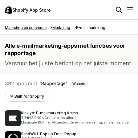
Shopify App Store
Marketing en conversie
Marketing
E-mailmarketing
Alle e-mailmarketing-apps met functies voor
rapportage
Verstuur het juiste bericht op het juiste moment.
392 apps met
Rapportage
Wissen
Built for Shopify
Klaviyo: E‑mailmarketing & sms
van 5 sterren
4,7
(2.949)
•
Gratis te installeren
2949 recensies in totaal
Maximale ROI met AI-gestuurde e-mailmarketing, sms en service
SendWILL Pop up Email Popup