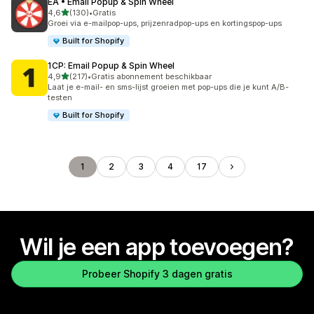
EA • Email Popup & Spin Wheel
van 5 sterren
4,6
(130)
•
Gratis
130 recensies in totaal
Groei via e-mailpop-ups, prijzenradpop-ups en kortingspop-ups
Built for Shopify
1CP: Email Popup & Spin Wheel
van 5 sterren
4,9
(217)
•
Gratis abonnement beschikbaar
217 recensies in totaal
Laat je e-mail- en sms-lijst groeien met pop-ups die je kunt A/B-
testen
Built for Shopify
1
2
3
4
17
Wil je een app toevoegen?
Probeer Shopify 3 dagen gratis