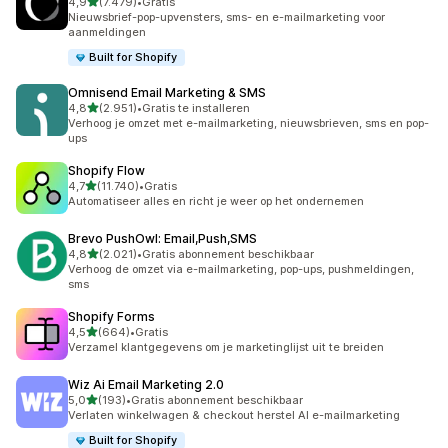
van 5 sterren
4,9
(7.479)
•
Gratis
7479 recensies in totaal
Nieuwsbrief-pop-upvensters, sms- en e-mailmarketing voor
aanmeldingen
Built for Shopify
Omnisend Email Marketing & SMS
van 5 sterren
4,8
(2.951)
•
Gratis te installeren
2951 recensies in totaal
Verhoog je omzet met e-mailmarketing, nieuwsbrieven, sms en pop-
ups
Shopify Flow
van 5 sterren
4,7
(11.740)
•
Gratis
11740 recensies in totaal
Automatiseer alles en richt je weer op het ondernemen
Brevo PushOwl: Email,Push,SMS
van 5 sterren
4,8
(2.021)
•
Gratis abonnement beschikbaar
2021 recensies in totaal
Verhoog de omzet via e-mailmarketing, pop-ups, pushmeldingen,
sms
Shopify Forms
van 5 sterren
4,5
(664)
•
Gratis
664 recensies in totaal
Verzamel klantgegevens om je marketinglijst uit te breiden
Wiz Ai Email Marketing 2.0
van 5 sterren
5,0
(193)
•
Gratis abonnement beschikbaar
193 recensies in totaal
Verlaten winkelwagen & checkout herstel AI e-mailmarketing
Built for Shopify