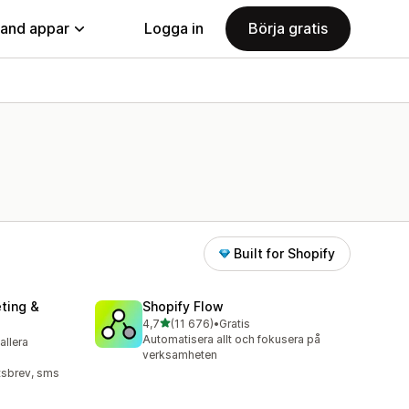
land appar
Logga in
Börja gratis
Built for Shopify
ting &
Shopify Flow
av 5 stjärnor
4,7
(11 676)
•
Gratis
11676 recensioner totalt
Automatisera allt och fokusera på
tallera
verksamheten
tsbrev, sms