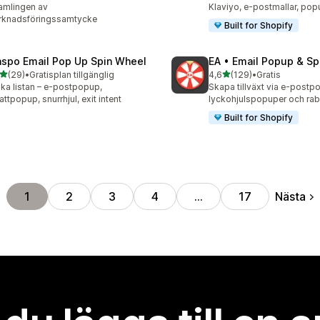
amlingen av
Klaviyo, e-postmallar, po
rknadsföringssamtycke
Built for Shopify
aspo Email Pop Up Spin Wheel
EA • Email Popup & Sp
av 5 stjärnor
av 5 stjärnor
(29)
•
Gratisplan tillgänglig
4,6
(129)
•
Gratis
recensioner totalt
129 recensioner totalt
ka listan – e-postpopup,
Skapa tillväxt via e-postp
attpopup, snurrhjul, exit intent
lyckohjulspopuper och ra
Built for Shopify
Nästa
1
2
3
4
…
17