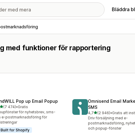
Bläddra b
postmarknadsföring
g med funktioner för rapportering
ndWILL Pop up Email Popup
Omnisend Email Marke
av 5 stjärnor
(7 474)
•
Gratis
SMS
4 recensioner totalt
upfönster för nyhetsbrev, sms-
av 5 stjärnor
4,7
(2 946)
•
Gratis att ins
2946 recensioner totalt
 e-postmarknadsföring för
Driv försäljning med e-
istreringar
postmarknadsföring, nyhe
och popup-fönster
Built for Shopify