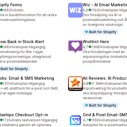
opify Forms
Wiz ‑ AI Email Marketi
av 5 stjärnor
av 5 stjärnor
(662)
•
Gratis
5,0
(192)
•
Gratisplan tillg
 recensioner totalt
192 recensioner totalt
la in kundinformation för att utöka
Driv försäljning via AI-e-
 marknadsföringslista
postmarknadsföring och å
av övergivna varukorgar
Built for Shopify
low Back in Stock Alert
Wishlist Hero
av 5 stjärnor
av 5 stjärnor
(46)
•
Gratisplan tillgänglig
4,7
(368)
•
Gratisplan tillg
recensioner totalt
368 recensioner totalt
omatisering för åter i lager,
Öka försäljningen med en
yllningsaviseringar, obegränsat
anpassningsbar önskelista
al e-postmeddelanden
postpåminnelser
Built for Shopify
oks: Email & SMS Marketing
Ali Reviews: AI Produ
av 5 stjärnor
av 5 stjärnor
(31)
•
Gratisplan tillgänglig
4,8
(1 388)
•
Gratisplan til
recensioner totalt
1388 recensioner totalt
t-i-ett-plattform för e-post och SMS
Importverktyg för produktr
d en egen mobilapp
öka dropshipping-försälj
recensioner
Built for Shopify
taships Checkout Opt‑in
Grid & Pixel Email‑S
av 5 stjärnor
av 5 stjärnor
(72)
•
Gratis testversion tillgänglig
4,7
(169)
•
Gratisplan tillg
recensioner totalt
169 recensioner totalt
 intäkterna genom att optimera
Autopilot för e-postmarkna