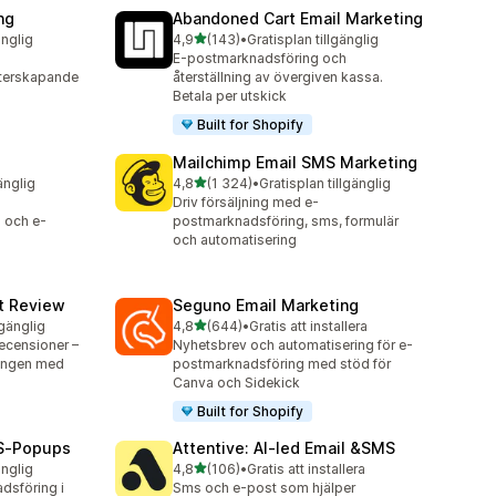
ng
Abandoned Cart Email Marketing
av 5 stjärnor
änglig
4,9
(143)
•
Gratisplan tillgänglig
143 recensioner totalt
E-postmarknadsföring och
terskapande
återställning av övergiven kassa.
Betala per utskick
Built for Shopify
Mailchimp Email SMS Marketing
av 5 stjärnor
änglig
4,8
(1 324)
•
Gratisplan tillgänglig
1324 recensioner totalt
Driv försäljning med e-
 och e-
postmarknadsföring, sms, formulär
och automatisering
ct Review
Seguno Email Marketing
av 5 stjärnor
lgänglig
4,8
(644)
•
Gratis att installera
644 recensioner totalt
ecensioner –
Nyhetsbrev och automatisering för e-
ningen med
postmarknadsföring med stöd för
Canva och Sidekick
Built for Shopify
MS‑Popups
Attentive: AI‑led Email &SMS
av 5 stjärnor
änglig
4,8
(106)
•
Gratis att installera
106 recensioner totalt
dsföring i
Sms och e-post som hjälper