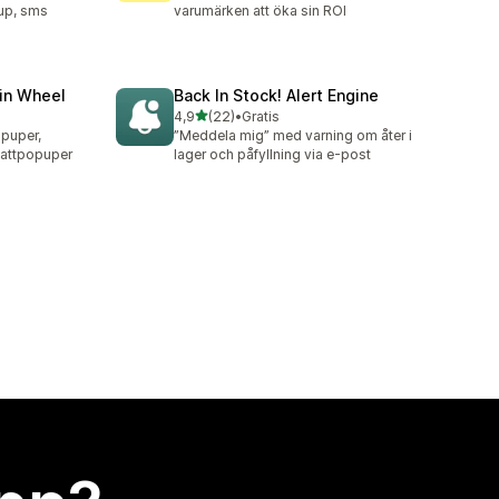
pup, sms
varumärken att öka sin ROI
in Wheel
Back In Stock! Alert Engine
av 5 stjärnor
4,9
(22)
•
Gratis
22 recensioner totalt
opuper,
”Meddela mig” med varning om åter i
battpopuper
lager och påfyllning via e-post