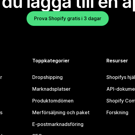
l du lägga till en 
Prova Shopify gratis i 3 dagar
Toppkategorier
Resurser
r
Dropshipping
Shopifys hjä
Marknadsplatser
API-dokume
Produktomdömen
Shopify Co
s
Merförsäljning och paket
Forskning
E-postmarknadsföring