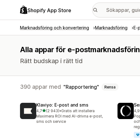
Shopify App Store
Marknadsföring och konvertering
Marknadsföring
E-
Alla appar för e-postmarknadsförin
Rätt budskap i rätt tid
390 appar med
Rapportering
Rensa
Klaviyo: E‑post and sms
Se
av 5 stjärnor
4,7
(2 943)
•
Gratis att installera
4,9
2943 recensioner totalt
747
Maximera ROI med AI-drivna e-post,
Pop
sms och service
och
reg