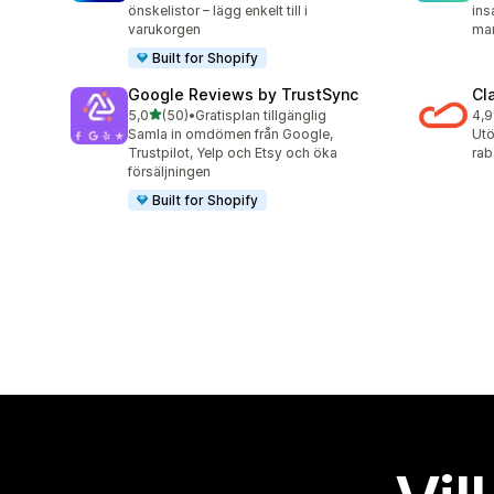
önskelistor – lägg enkelt till i
ins
varukorgen
ma
Built for Shopify
Google Reviews by TrustSync
Cl
av 5 stjärnor
5,0
(50)
•
Gratisplan tillgänglig
4,9
50 recensioner totalt
29 
Samla in omdömen från Google,
Utö
Trustpilot, Yelp och Etsy och öka
rab
försäljningen
Built for Shopify