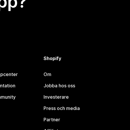
app?
Shopify
lpcenter
Om
ntation
Jobba hos oss
mmunity
Investerare
Press och media
Partner