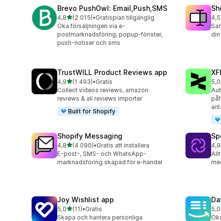
Brevo PushOwl: Email,Push,SMS
Sh
av 5 stjärnor
4,8
(2 015)
•
Gratisplan tillgänglig
4,5
2015 recensioner totalt
662
Öka försäljningen via e-
Sam
postmarknadsföring, popup-fönster,
din
push-notiser och sms
TrustWILL Product Reviews app
XF
av 5 stjärnor
4,9
(1 493)
•
Gratis
5,0
1493 recensioner totalt
46 
Collect videos reviews, amazon
Aut
reviews & ali reviews importer
påf
ant
Built for Shopify
Shopify Messaging
Sp
av 5 stjärnor
4,8
(4 090)
•
Gratis att installera
4,9
4090 recensioner totalt
31 
E-post-, SMS- och WhatsApp-
All
marknadsföring skapad för e-handel
me
Joy Wishlist app
Da
av 5 stjärnor
5,0
(11)
•
Gratis
5,0
11 recensioner totalt
72 
Skapa och hantera personliga
Öka