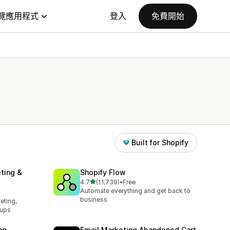
覽應用程式
登入
免費開始
Built for Shopify
ting &
Shopify Flow
滿分 5 顆星
4.7
(11,739)
•
Free
共有 11739 則評價
Automate everything and get back to
business
eting,
pups
ng
Email Marketing Abandoned Cart