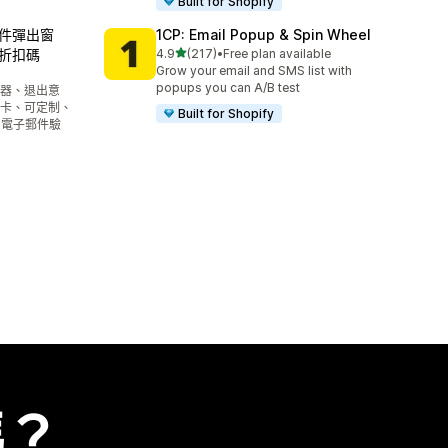
Built for Shopify
件彈出窗
1CP: Email Popup & Spin Wheel
滿分 5 顆星
折扣碼
4.9
(217)
•
Free plan available
共有 217 則評價
Grow your email and SMS list with
popups you can A/B test
器、退出意
卡、可定制、
Built for Shopify
、電子郵件驗
嗎？