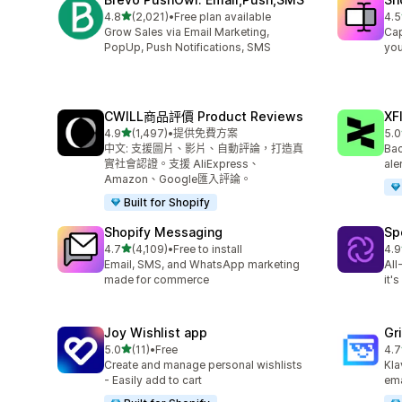
滿分 5 顆星
4.8
(2,021)
•
Free plan available
4.5
共有 2021 則評價
共有
Grow Sales via Email Marketing,
Cap
PopUp, Push Notifications, SMS
you
CWILL商品評價 Product Reviews
XF
滿分 5 顆星
4.9
(1,497)
•
提供免費方案
5.0
共有 1497 則評價
共有
中文: 支援圖片、影片、自動評論，打造真
Bac
實社會認證。支援 AliExpress、
ale
Amazon、Google匯入評論。
Built for Shopify
Shopify Messaging
Sp
滿分 5 顆星
4.7
(4,109)
•
Free to install
4.9
共有 4109 則評價
共有
Email, SMS, and WhatsApp marketing
All
made for commerce
it'
Joy Wishlist app
Gr
滿分 5 顆星
5.0
(11)
•
Free
4.7
共有 11 則評價
共有
Create and manage personal wishlists
Kla
- Easily add to cart
ema