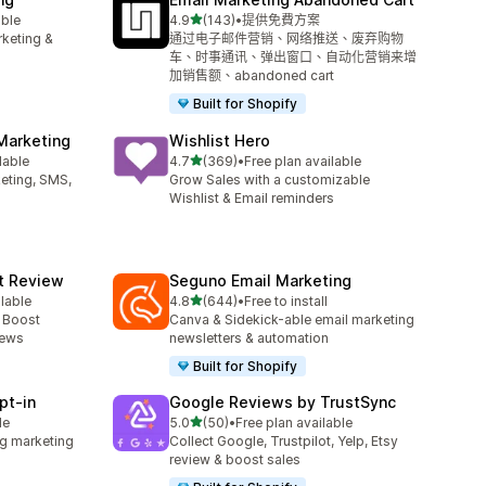
滿分 5 顆星
able
4.9
(143)
•
提供免費方案
共有 143 則評價
rketing &
通过电子邮件营销、网络推送、废弃购物
车、时事通讯、弹出窗口、自动化营销来增
加销售额、abandoned cart
Built for Shopify
Marketing
Wishlist Hero
滿分 5 顆星
lable
4.7
(369)
•
Free plan available
共有 369 則評價
keting, SMS,
Grow Sales with a customizable
Wishlist & Email reminders
ct Review
Seguno Email Marketing
滿分 5 顆星
ilable
4.8
(644)
•
Free to install
共有 644 則評價
- Boost
Canva & Sidekick-able email marketing
iews
newsletters & automation
Built for Shopify
pt‑in
Google Reviews by TrustSync
滿分 5 顆星
le
5.0
(50)
•
Free plan available
共有 50 則評價
g marketing
Collect Google, Trustpilot, Yelp, Etsy
review & boost sales