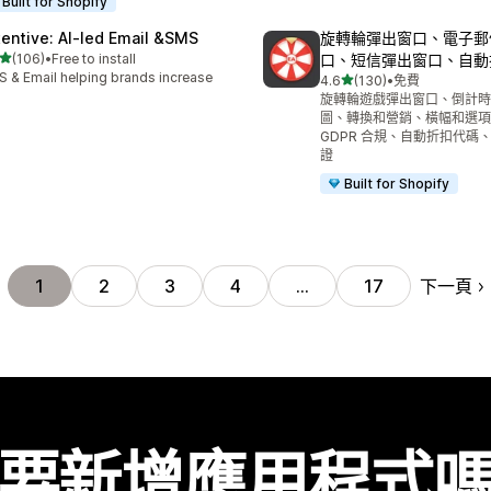
Built for Shopify
tentive: AI‑led Email &SMS
旋轉輪彈出窗口、電子郵
滿分 5 顆星
(106)
•
Free to install
口、短信彈出窗口、自動
 106 則評價
 & Email helping brands increase
滿分 5 顆星
4.6
(130)
•
免費
共有 130 則評價
I
旋轉輪遊戲彈出窗口、倒計時
圖、轉換和營銷、橫幅和選項
GDPR 合規、自動折扣代碼
證
Built for Shopify
下一頁
1
2
3
4
…
17
要新增應用程式