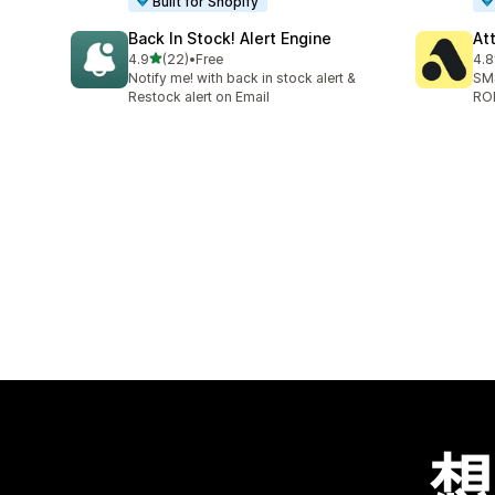
Built for Shopify
Back In Stock! Alert Engine
At
滿分 5 顆星
4.9
(22)
•
Free
4.8
共有 22 則評價
共有
Notify me! with back in stock alert &
SMS
Restock alert on Email
RO
想