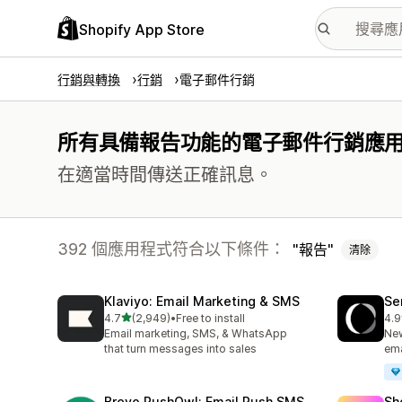
Shopify App Store
行銷與轉換
行銷
電子郵件行銷
所有具備報告功能的電子郵件行銷應
在適當時間傳送正確訊息。
392 個應用程式符合以下條件：
報告
清除
Klaviyo: Email Marketing & SMS
Se
滿分 5 顆星
4.7
(2,949)
•
Free to install
4.9
共有 2949 則評價
共有
Email marketing, SMS, & WhatsApp
New
that turn messages into sales
ema
Brevo PushOwl: Email,Push,SMS
Sh