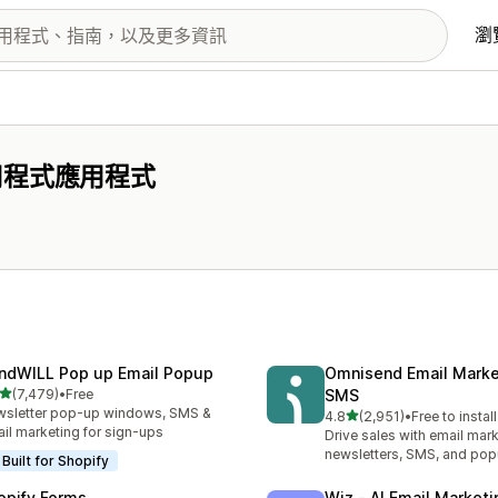
瀏
用程式應用程式
ndWILL Pop up Email Popup
Omnisend Email Marke
滿分 5 顆星
(7,479)
•
Free
SMS
 7479 則評價
sletter pop-up windows, SMS &
滿分 5 顆星
4.8
(2,951)
•
Free to install
共有 2951 則評價
il marketing for sign-ups
Drive sales with email mark
newsletters, SMS, and po
Built for Shopify
opify Forms
Wiz ‑ AI Email Marketi