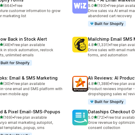
滿分 5 顆星
滿分 5 顆星
(664)
•
Free
5.0
(193)
•
Free plan avail
 664 則評價
共有 193 則評價
ture customer information to grow
Drive sales via AI email ma
r marketing list
abandoned cart recovery
Built for Shopify
low Back in Stock Alert
Mailchimp Email SMS 
滿分 5 顆星
滿分 5 顆星
(48)
•
Free plan available
4.8
(1,331)
•
Free plan avai
 48 則評價
共有 1331 則評價
k in stock automation, restock
Drive sales with email mar
rts, unlimited emails
forms, and automation
Built for Shopify
oks: Email & SMS Marketing
Ali Reviews: AI Produ
滿分 5 顆星
滿分 5 顆星
(30)
•
Free plan available
4.8
(1,388)
•
Free plan ava
 30 則評價
共有 1388 則評價
-in-one email and SMS platform with
Product reviews importer 
s own mobile app
dropshipping sales w/ rev
Built for Shopify
id & Pixel Email‑SMS‑Popups
Dataships Checkout O
滿分 5 顆星
滿分 5 顆星
(169)
•
Free plan available
5.0
(72)
•
Free trial availab
 169 則評價
共有 72 則評價
viyo email marketing autopilot,
Grow revenue by optimizin
il templates, popup, sms
consent collection