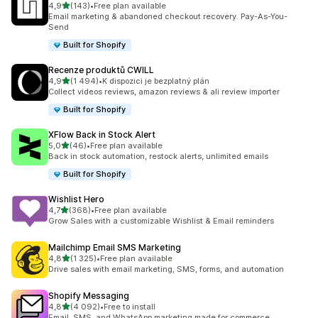
z 5 hvězd
4,9
(143)
•
Free plan available
Celkový počet recenzí: 143
Email marketing & abandoned checkout recovery. Pay-As-You-
Send
Built for Shopify
Recenze produktů CWILL
z 5 hvězd
4,9
(1 494)
•
K dispozici je bezplatný plán
Celkový počet recenzí: 1494
Collect videos reviews, amazon reviews & ali review importer
Built for Shopify
XFlow Back in Stock Alert
z 5 hvězd
5,0
(46)
•
Free plan available
Celkový počet recenzí: 46
Back in stock automation, restock alerts, unlimited emails
Built for Shopify
Wishlist Hero
z 5 hvězd
4,7
(368)
•
Free plan available
Celkový počet recenzí: 368
Grow Sales with a customizable Wishlist & Email reminders
Mailchimp Email SMS Marketing
z 5 hvězd
4,8
(1 325)
•
Free plan available
Celkový počet recenzí: 1325
Drive sales with email marketing, SMS, forms, and automation
Shopify Messaging
z 5 hvězd
4,8
(4 092)
•
Free to install
Celkový počet recenzí: 4092
Email, SMS, and WhatsApp marketing made for commerce