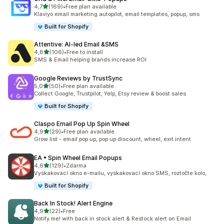
z 5 hvězd
4,7
(169)
•
Free plan available
Celkový počet recenzí: 169
Klaviyo email marketing autopilot, email templates, popup, sms
Built for Shopify
Attentive: AI‑led Email &SMS
z 5 hvězd
4,8
(106)
•
Free to install
Celkový počet recenzí: 106
SMS & Email helping brands increase ROI
Google Reviews by TrustSync
z 5 hvězd
5,0
(50)
•
Free plan available
Celkový počet recenzí: 50
Collect Google, Trustpilot, Yelp, Etsy review & boost sales
Built for Shopify
Claspo Email Pop Up Spin Wheel
z 5 hvězd
4,9
(29)
•
Free plan available
Celkový počet recenzí: 29
Grow list - email pop up, pop up discount, wheel, exit intent
EA • Spin Wheel Email Popups
z 5 hvězd
4,6
(129)
•
Zdarma
Celkový počet recenzí: 129
Vyskakovací okno e-mailu, vyskakovací okno SMS, roztočte kolo,
Built for Shopify
Back In Stock! Alert Engine
z 5 hvězd
4,9
(22)
•
Free
Celkový počet recenzí: 22
Notify me! with back in stock alert & Restock alert on Email