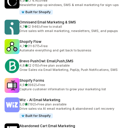
z 5 hvězd
4,9
(7 474)
•
Free
Celkový počet recenzí: 7474
Newsletter pop-up windows, SMS & email marketing for sign-ups
Built for Shopify
Omnisend Email Marketing & SMS
z 5 hvězd
4,7
(2 946)
•
Free to install
Celkový počet recenzí: 2946
Drive sales with email marketing, newsletters, SMS, and popups
Shopify Flow
z 5 hvězd
4,7
(11 677)
•
Free
Celkový počet recenzí: 11677
Automate everything and get back to business
Brevo PushOwl: Email,Push,SMS
z 5 hvězd
4,8
(2 015)
•
Free plan available
Celkový počet recenzí: 2015
Grow Sales via Email Marketing, PopUp, Push Notifications, SMS
Shopify Forms
z 5 hvězd
4,5
(662)
•
Free
Celkový počet recenzí: 662
Capture customer information to grow your marketing list
Wiz ‑ AI Email Marketing
z 5 hvězd
5,0
(192)
•
Free plan available
Celkový počet recenzí: 192
Drive sales via AI email marketing & abandoned cart recovery
Built for Shopify
Abandoned Cart Email Marketing