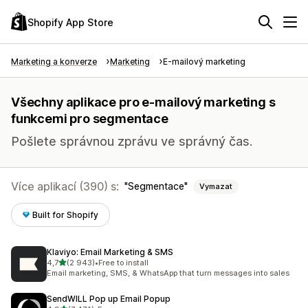
Shopify App Store
Marketing a konverze
Marketing
E-mailový marketing
Všechny aplikace pro e-mailový marketing s
funkcemi pro segmentace
Pošlete správnou zprávu ve správný čas.
Více aplikací (390) s:
Segmentace
Vymazat
Built for Shopify
Klaviyo: Email Marketing & SMS
z 5 hvězd
4,7
(2 943)
•
Free to install
Celkový počet recenzí: 2943
Email marketing, SMS, & WhatsApp that turn messages into sales
SendWILL Pop up Email Popup