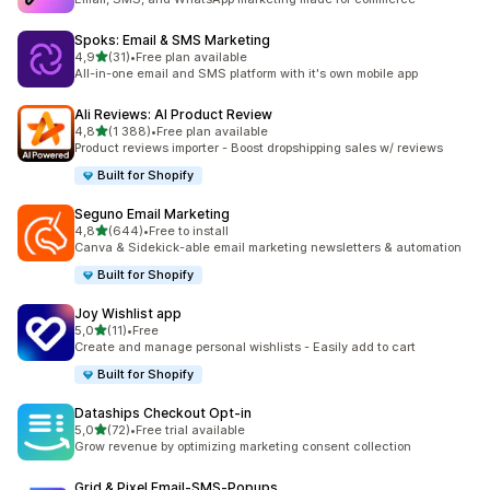
Spoks: Email & SMS Marketing
z 5 hvězd
4,9
(31)
•
Free plan available
Celkový počet recenzí: 31
All-in-one email and SMS platform with it's own mobile app
Ali Reviews: AI Product Review
z 5 hvězd
4,8
(1 388)
•
Free plan available
Celkový počet recenzí: 1388
Product reviews importer - Boost dropshipping sales w/ reviews
Built for Shopify
Seguno Email Marketing
z 5 hvězd
4,8
(644)
•
Free to install
Celkový počet recenzí: 644
Canva & Sidekick-able email marketing newsletters & automation
Built for Shopify
Joy Wishlist app
z 5 hvězd
5,0
(11)
•
Free
Celkový počet recenzí: 11
Create and manage personal wishlists - Easily add to cart
Built for Shopify
Dataships Checkout Opt‑in
z 5 hvězd
5,0
(72)
•
Free trial available
Celkový počet recenzí: 72
Grow revenue by optimizing marketing consent collection
Grid & Pixel Email‑SMS‑Popups