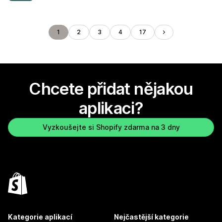
1
2
3
4
17
Chcete přidat nějakou
aplikaci?
Vyzkoušejte si Shopify zdarma na 3 dny
Kategorie aplikací
Nejčastější kategorie