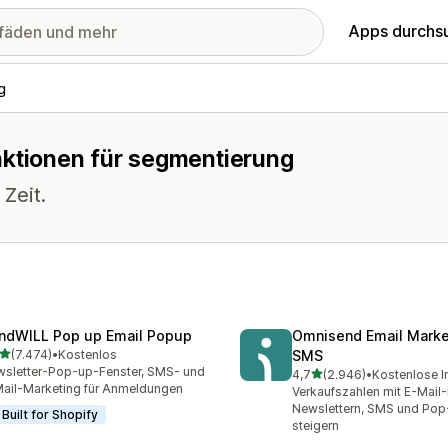
Apps durchs
g
nktionen für segmentierung
 Zeit.
ndWILL Pop up Email Popup
Omnisend Email Marke
von 5 Sternen
(7.474)
•
Kostenlos
SMS
4 Rezensionen insgesamt
sletter-Pop-up-Fenster, SMS- und
von 5 Sternen
4,7
(2.946)
•
Kostenlose In
2946 Rezensionen insges
ail-Marketing für Anmeldungen
Verkaufszahlen mit E-Mail-
Newslettern, SMS und Pop
Built for Shopify
steigern