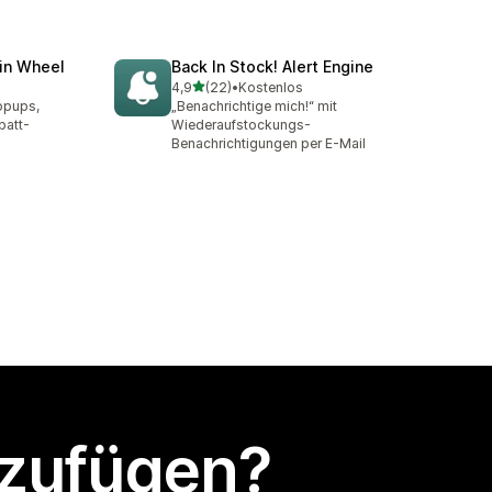
in Wheel
Back In Stock! Alert Engine
von 5 Sternen
4,9
(22)
•
Kostenlos
mt
22 Rezensionen insgesamt
opups,
„Benachrichtige mich!“ mit
batt-
Wiederaufstockungs-
Benachrichtigungen per E-Mail
nzufügen?