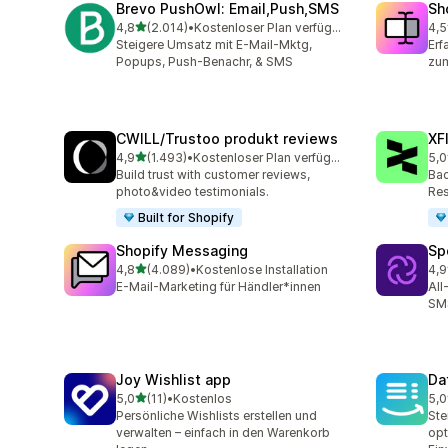
Brevo PushOwl: Email,Push,SMS
Sh
von 5 Sternen
4,8
(2.014)
•
Kostenloser Plan verfügbar
4,5
2014 Rezensionen insgesamt
662
Steigere Umsatz mit E-Mail-Mktg,
Erf
Popups, Push-Benachr, & SMS
zum
CWILL/Trustoo produkt reviews
XF
von 5 Sternen
4,9
(1.493)
•
Kostenloser Plan verfügbar
5,0
1493 Rezensionen insgesamt
46 
Build trust with customer reviews,
Bac
photo&video testimonials.
Res
Built for Shopify
Shopify Messaging
Sp
von 5 Sternen
4,8
(4.089)
•
Kostenlose Installation
4,9
4089 Rezensionen insgesamt
31 
E-Mail-Marketing für Händler*innen
All
SMS
Joy Wishlist app
Da
von 5 Sternen
5,0
(11)
•
Kostenlos
5,0
11 Rezensionen insgesamt
72 
Persönliche Wishlists erstellen und
Ste
verwalten – einfach in den Warenkorb
opt