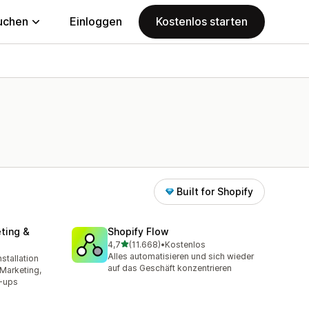
uchen
Einloggen
Kostenlos starten
Built for Shopify
ting &
Shopify Flow
von 5 Sternen
4,7
(11.668)
•
Kostenlos
11668 Rezensionen insgesamt
Alles automatisieren und sich wieder
stallation
amt
auf das Geschäft konzentrieren
Marketing,
-ups