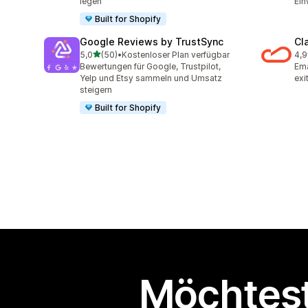
legen
Ein
Built for Shopify
Google Reviews by TrustSync
Cl
von 5 Sternen
5,0
(50)
•
Kostenloser Plan verfügbar
4,9
50 Rezensionen insgesamt
29 
Bewertungen für Google, Trustpilot,
Ema
Yelp und Etsy sammeln und Umsatz
exi
steigern
Built for Shopify
Möchtest