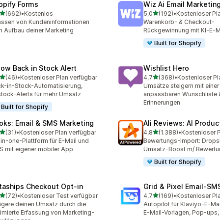
opify Forms
Wiz Ai Email Marketing
von 5 Sternen
von 5 Sternen
(662)
•
Kostenlos
5,0
(192)
•
Kostenloser Pl
 Rezensionen insgesamt
192 Rezensionen insgesa
assen von Kundeninformationen
Warenkorb- & Checkout-
 Aufbau deiner Marketing
Rückgewinnung mit KI-E-M
Built for Shopify
low Back in Stock Alert
Wishlist Hero
von 5 Sternen
von 5 Sternen
(46)
•
Kostenloser Plan verfügbar
4,7
(368)
•
Kostenloser Pl
Rezensionen insgesamt
368 Rezensionen insgesa
k-in-Stock-Automatisierung,
Umsätze steigern mit einer
tock-Alerts für mehr Umsatz
anpassbaren Wunschliste 
Erinnerungen
Built for Shopify
oks: Email & SMS Marketing
Ali Reviews: AI Produ
von 5 Sternen
von 5 Sternen
(31)
•
Kostenloser Plan verfügbar
4,8
(1.388)
•
Rezensionen insgesamt
1388 Rezensionen insges
-in-one-Plattform für E-Mail und
Bewertungs-Import: Drops
 mit eigener mobiler App
Umsatz-Boost m/ Bewertu
Built for Shopify
taships Checkout Opt‑in
Grid & Pixel Email‑S
von 5 Sternen
von 5 Sternen
(72)
•
Kostenloser Test verfügbar
4,7
(169)
•
Kostenloser Pl
Rezensionen insgesamt
169 Rezensionen insgesa
igere deinen Umsatz durch die
Autopilot für Klaviyo-E-Ma
imierte Erfassung von Marketing-
E-Mail-Vorlagen, Pop-ups