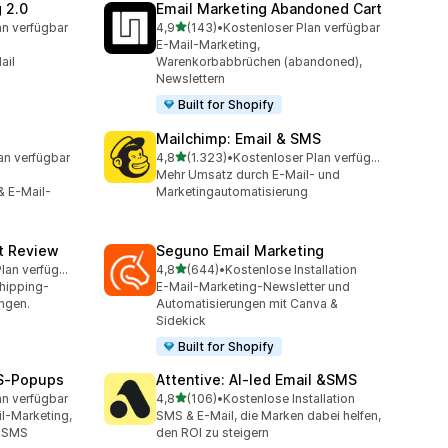
 2.0
Email Marketing Abandoned Cart
von 5 Sternen
an verfügbar
4,9
(143)
•
Kostenloser Plan verfügbar
mt
143 Rezensionen insgesamt
E-Mail-Marketing,
ail
Warenkorbabbrüchen (abandoned),
Newslettern
Built for Shopify
Mailchimp: Email & SMS
von 5 Sternen
an verfügbar
4,8
(1.323)
•
Kostenloser Plan verfügbar
mt
1323 Rezensionen insgesamt
Mehr Umsatz durch E-Mail- und
& E-Mail-
Marketingautomatisierung
ct Review
Seguno Email Marketing
von 5 Sternen
Kostenloser Plan verfügbar
4,8
(644)
•
Kostenlose Installation
amt
644 Rezensionen insgesamt
hipping-
E-Mail-Marketing-Newsletter und
ngen.
Automatisierungen mit Canva &
Sidekick
Built for Shopify
MS‑Popups
Attentive: AI‑led Email &SMS
von 5 Sternen
an verfügbar
4,8
(106)
•
Kostenlose Installation
mt
106 Rezensionen insgesamt
il-Marketing,
SMS & E-Mail, die Marken dabei helfen,
, SMS
den ROI zu steigern