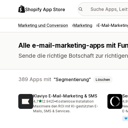
Shopify App Store
Marketing und Conversion
Marketing
E-Mail-Marketin
Alle e-mail-marketing-apps mit Fu
Sende die richtige Botschaft zur richtigen
389 Apps mit
Segmentierung
Löschen
Klaviyo E‑Mail‑Marketing & SMS
Se
von 5 Sternen
4,7
(2.942)
•
Kostenlose Installation
4,9
2942 Rezensionen insgesamt
747
Maximiere den ROI mit KI-gestützten E-
New
Mails, SMS & Services.
E-M