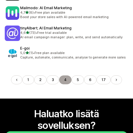
Mailmodo: AI Email Marketing
/ 5 tähteä
4,7
(8)
•
Free plan available
8 arvostelua yhteensä
Boost your store sales with AI-powered email marketing
tinyAlbert; AI Email Marketing
/ 5 tähteä
4,6
(73)
•
Free trial available
73 arvostelua yhteensä
AI email campaign manager: plan, write, and send automatically
E‑goi
/ 5 tähteä
5,0
(1)
•
Free plan available
1 arvostelua yhteensä
Capture, automate, communicate, analyse to generate more sales
1
2
3
4
5
6
17
Haluatko lisätä
sovelluksen?