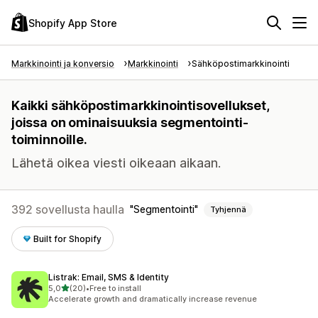
Shopify App Store
Markkinointi ja konversio
Markkinointi
Sähköpostimarkkinointi
Kaikki sähköpostimarkkinointisovellukset,
joissa on ominaisuuksia segmentointi-
toiminnoille.
Lähetä oikea viesti oikeaan aikaan.
392 sovellusta haulla
Segmentointi
Tyhjennä
Built for Shopify
Listrak: Email, SMS & Identity
/ 5 tähteä
5,0
(20)
•
Free to install
20 arvostelua yhteensä
Accelerate growth and dramatically increase revenue