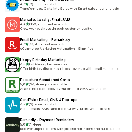
/ 5 tähteä
4,7
(8)
•
Free to install
8 arvostelua yhteensä
Transform Lost Carts into Sales with Smart subscriber analysis
Marsello: Loyalty, Email, SMS
/ 5 tähteä
4,4
(150)
•
Free trial available
150 arvostelua yhteensä
Grow your business through customer loyalty.
Email Marketing ‑ Remarkety
/ 5 tähteä
4,7
(13)
•
Free trial available
13 arvostelua yhteensä
eCommerce Marketing Automation - Simplified!
Happy Birthday Marketing
/ 5 tähteä
4,6
(26)
•
Free plan available
26 arvostelua yhteensä
Offer birthday discounts + boost revenue with email marketing!
Recapture Abandoned Carts
/ 5 tähteä
5,0
(34)
•
Free plan available
34 arvostelua yhteensä
Abandoned cart recovery via email or SMS with AI setup
SendPulse Email, SMS & Pop‑ups
/ 5 tähteä
4,5
(3)
•
Free to install
3 arvostelua yhteensä
Send emails, SMS, and more. Grow your list with pop-ups.
Remindly ‑ Payment Reminders
/ 5 tähteä
5,0
(1)
•
Free
1 arvostelua yhteensä
Recover unpaid orders with precise reminders and auto-cancel