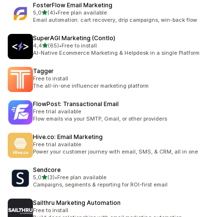
FosterFlow Email Marketing
/ 5 tähteä
5,0
(4)
•
Free plan available
4 arvostelua yhteensä
Email automation: cart recovery, drip campaigns, win-back flow
SuperAGI Marketing (Contlo)
/ 5 tähteä
4,4
(65)
•
Free to install
65 arvostelua yhteensä
AI-Native Ecommerce Marketing & Helpdesk in a single Platform
Tagger
Free to install
The all-in-one influencer marketing platform
FlowPost: Transactional Email
Free trial available
Flow emails via your SMTP, Gmail, or other providers
Hive.co: Email Marketing
Free trial available
Power your customer journey with email, SMS, & CRM, all in one
Sendcore
/ 5 tähteä
5,0
(3)
•
Free plan available
3 arvostelua yhteensä
Campaigns, segments & reporting for ROI-first email
Sailthru Marketing Automation
Free to install