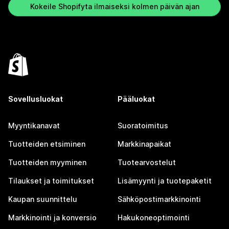
Kokeile Shopifyta ilmaiseksi kolmen päivän ajan
Sovellusluokat
Pääluokat
Myyntikanavat
Suoratoimitus
Tuotteiden etsiminen
Markkinapaikat
Tuotteiden myyminen
Tuotearvostelut
Tilaukset ja toimitukset
Lisämyynti ja tuotepaketit
Kaupan suunnittelu
Sähköpostimarkkinointi
Markkinointi ja konversio
Hakukoneoptimointi