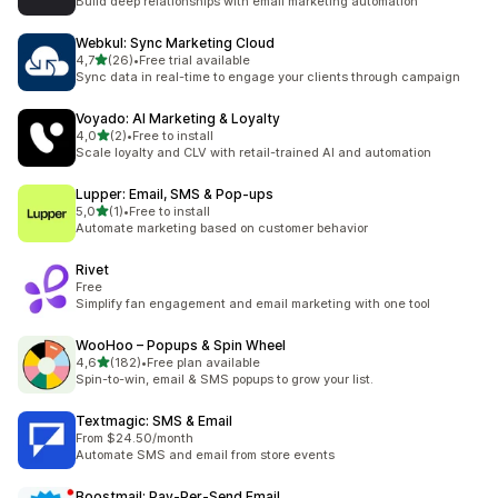
Build deep relationships with email marketing automation
Webkul: Sync Marketing Cloud
/ 5 tähteä
4,7
(26)
•
Free trial available
26 arvostelua yhteensä
Sync data in real-time to engage your clients through campaign
Voyado: AI Marketing & Loyalty
/ 5 tähteä
4,0
(2)
•
Free to install
2 arvostelua yhteensä
Scale loyalty and CLV with retail-trained AI and automation
Lupper: Email, SMS & Pop‑ups
/ 5 tähteä
5,0
(1)
•
Free to install
1 arvostelua yhteensä
Automate marketing based on customer behavior
Rivet
Free
Simplify fan engagement and email marketing with one tool
WooHoo – Popups & Spin Wheel
/ 5 tähteä
4,6
(182)
•
Free plan available
182 arvostelua yhteensä
Spin-to-win, email & SMS popups to grow your list.
Textmagic: SMS & Email
From $24.50/month
Automate SMS and email from store events
Boostmail: Pay‑Per‑Send Email