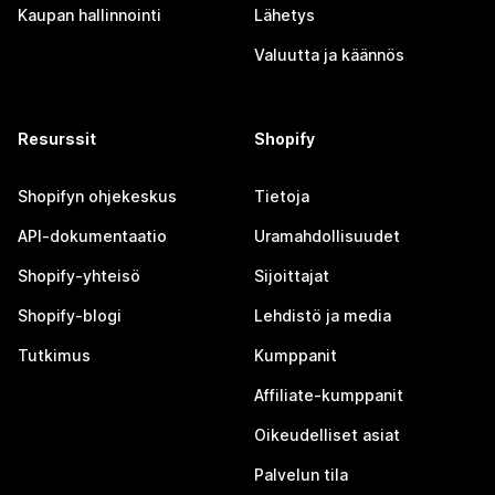
Kaupan hallinnointi
Lähetys
Valuutta ja käännös
Resurssit
Shopify
Shopifyn ohjekeskus
Tietoja
API-dokumentaatio
Uramahdollisuudet
Shopify-yhteisö
Sijoittajat
Shopify-blogi
Lehdistö ja media
Tutkimus
Kumppanit
Affiliate-kumppanit
Oikeudelliset asiat
Palvelun tila