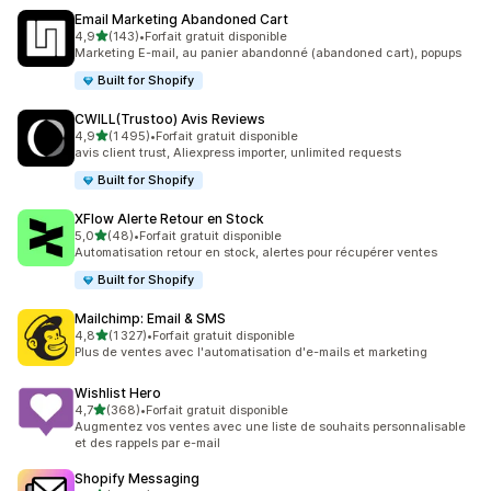
Email Marketing Abandoned Cart
étoile(s) sur 5
4,9
(143)
•
Forfait gratuit disponible
143 avis au total
Marketing E-mail, au panier abandonné (abandoned cart), popups
Built for Shopify
CWILL(Trustoo) Avis Reviews
étoile(s) sur 5
4,9
(1 495)
•
Forfait gratuit disponible
1495 avis au total
avis client trust, Aliexpress importer, unlimited requests
Built for Shopify
XFlow Alerte Retour en Stock
étoile(s) sur 5
5,0
(48)
•
Forfait gratuit disponible
48 avis au total
Automatisation retour en stock, alertes pour récupérer ventes
Built for Shopify
Mailchimp: Email & SMS
étoile(s) sur 5
4,8
(1 327)
•
Forfait gratuit disponible
1327 avis au total
Plus de ventes avec l'automatisation d'e-mails et marketing
Wishlist Hero
étoile(s) sur 5
4,7
(368)
•
Forfait gratuit disponible
368 avis au total
Augmentez vos ventes avec une liste de souhaits personnalisable
et des rappels par e-mail
Shopify Messaging