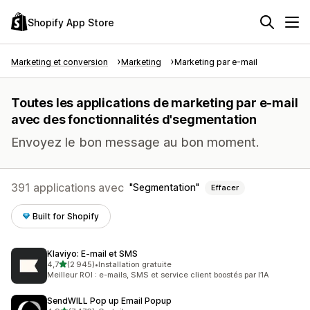
Shopify App Store
Marketing et conversion
Marketing
Marketing par e-mail
Toutes les applications de marketing par e-mail
avec des fonctionnalités d'segmentation
Envoyez le bon message au bon moment.
391 applications avec
Segmentation
Effacer
Built for Shopify
Klaviyo: E‑mail et SMS
étoile(s) sur 5
4,7
(2 945)
•
Installation gratuite
2945 avis au total
Meilleur ROI : e-mails, SMS et service client boostés par l’IA
SendWILL Pop up Email Popup