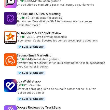
étoile(s) sur 5
4,7
(4 095)
•
Installation gratuite
4095 avis au total
Une solution de marketing par e-mail conçue pour la vente
Spoks: Email & SMS Marketing
étoile(s) sur 5
4,9
(31)
•
Forfait gratuit disponible
31 avis au total
Plateforme d’e-mail et de SMS tout-en-un avec sa propre
application mobile
Ali Reviews: AI Product Review
étoile(s) sur 5
4,8
(1 388)
•
Forfait gratuit disponible
1388 avis au total
Importateur d'avis: Boostez les ventes dropshipping avec avis.
Built for Shopify
Seguno Email Marketing
étoile(s) sur 5
4,8
(644)
•
Installation gratuite
644 avis au total
Newsletters et automatisation du marketing par e-mail compatibles
avec Canva et Sidekick
Built for Shopify
Joy Wishlist app
étoile(s) sur 5
5,0
(11)
•
Gratuite
11 avis au total
Créez et gérez des listes de souhaits personnelles : ajoutez
facilement au panier
Built for Shopify
Google Reviews by Trust.Sync