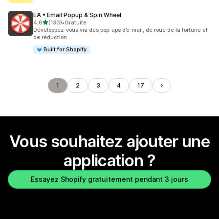
EA • Email Popup & Spin Wheel
étoile(s) sur 5
4,6
(130)
•
Gratuite
130 avis au total
Développez-vous via des pop-ups d’e-mail, de roue de la fortune et
de réduction
Built for Shopify
1
2
3
4
17
Vous souhaitez ajouter une
application ?
Essayez Shopify gratuitement pendant 3 jours