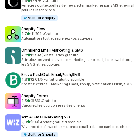
étoile(s) sur 5
4,9
(7 476)
•
Gratuite
7476 avis au total
Fenêtres contextuelles de newsletter, marketing par SMS et e-mail
pour les inscriptions
Built for Shopify
Shopify Flow
étoile(s) sur 5
4,7
(11 701)
•
Gratuite
11701 avis au total
Automatisez tout et reprenez vos activités
Omnisend Email Marketing & SMS
étoile(s) sur 5
4,8
(2 949)
•
Installation gratuite
2949 avis au total
Stimulez les ventes avec le marketing par e-mail, les newsletters,
les SMS et les pop-ups
Brevo PushOwl: Email,Push,SMS
étoile(s) sur 5
4,8
(2 017)
•
Forfait gratuit disponible
2017 avis au total
Boostez Ventes—Marketing Email, PopUp, Notifications Push, SMS
Shopify Forms
étoile(s) sur 5
4,5
(663)
•
Gratuite
663 avis au total
Capturez les coordonnées des clients
Wiz Ai Email Marketing 2.0
étoile(s) sur 5
5,0
(193)
•
Forfait gratuit disponible
193 avis au total
Wiz crée des flows et campagnes email, relance panier et check
Built for Shopify