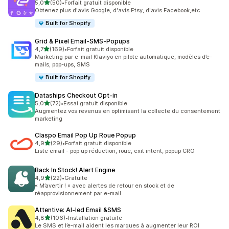
étoile(s) sur 5
5,0
(50)
•
Forfait gratuit disponible
50 avis au total
Obtenez plus d'avis Google, d'avis Etsy, d'avis Facebook,etc
Built for Shopify
Grid & Pixel Email‑SMS‑Popups
étoile(s) sur 5
4,7
(169)
•
Forfait gratuit disponible
169 avis au total
Marketing par e-mail Klaviyo en pilote automatique, modèles d’e-
mails, pop-ups, SMS
Built for Shopify
Dataships Checkout Opt‑in
étoile(s) sur 5
5,0
(72)
•
Essai gratuit disponible
72 avis au total
Augmentez vos revenus en optimisant la collecte du consentement
marketing
Claspo Email Pop Up Roue Popup
étoile(s) sur 5
4,9
(29)
•
Forfait gratuit disponible
29 avis au total
Liste email - pop up réduction, roue, exit intent, popup CRO
Back In Stock! Alert Engine
étoile(s) sur 5
4,9
(22)
•
Gratuite
22 avis au total
« M’avertir ! » avec alertes de retour en stock et de
réapprovisionnement par e-mail
Attentive: AI‑led Email &SMS
étoile(s) sur 5
4,8
(106)
•
Installation gratuite
106 avis au total
Le SMS et l’e-mail aident les marques à augmenter leur ROI