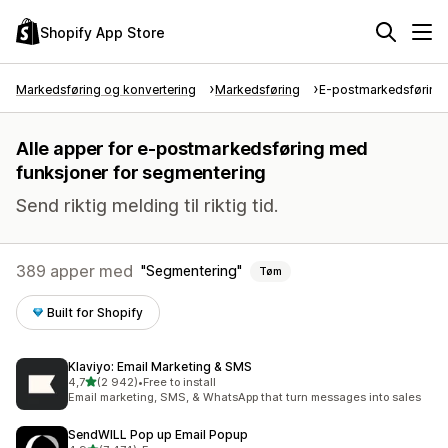
Shopify App Store
Markedsføring og konvertering
Markedsføring
E-postmarkedsføring
Alle apper for e-postmarkedsføring med
funksjoner for segmentering
Send riktig melding til riktig tid.
389 apper med
Segmentering
Tøm
Built for Shopify
Klaviyo: Email Marketing & SMS
av 5 stjerner
4,7
(2 942)
•
Free to install
Totalt 2942 omtaler
Email marketing, SMS, & WhatsApp that turn messages into sales
SendWILL Pop up Email Popup