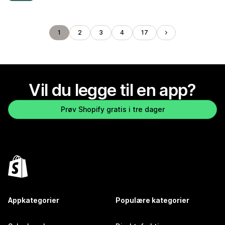
1
2
3
4
17
Vil du legge til en app?
Prøv Shopify gratis i tre dager
Appkategorier
Populære kategorier