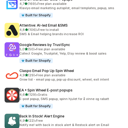
av 5 stjerner
4,7
(169)
•
Free plan available
Totalt 169 omtaler
Klaviyo email marketing autopilot, email templates, popup, sms
Built for Shopify
Attentive: AI‑led Email &SMS
av 5 stjerner
4,8
(106)
•
Free to install
Totalt 106 omtaler
SMS & Email helping brands increase ROI
Google Reviews by TrustSync
av 5 stjerner
5,0
(50)
•
Free plan available
Totalt 50 omtaler
Collect Google, Trustpilot, Yelp, Etsy review & boost sales
Built for Shopify
Claspo Email Pop Up Spin Wheel
av 5 stjerner
4,9
(29)
•
Free plan available
Totalt 29 omtaler
Grow list - email pop up, pop up discount, wheel, exit intent
EA • Spin Wheel E‑post popups
av 5 stjerner
4,6
(129)
•
Gratis
Totalt 129 omtaler
E-post popup, SMS popup, spinn hjulet for å vinne og rabatt
Built for Shopify
Back In Stock! Alert Engine
av 5 stjerner
4,9
(22)
•
Free
Totalt 22 omtaler
Notify me! with back in stock alert & Restock alert on Email