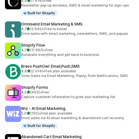
av 5 stjerner
4,9
(7 474)
•
Free
Totalt 7474 omtaler
Newsletter pop-up windows, SMS & email marketing for sign-ups
Built for Shopify
Omnisend Email Marketing & SMS
av 5 stjerner
4,7
(2 945)
•
Free to install
Totalt 2945 omtaler
Drive sales with email marketing, newsletters, SMS, and popups
Shopify Flow
av 5 stjerner
4,7
(11 663)
•
Free
Totalt 11663 omtaler
Automate everything and get back to business
Brevo PushOwl: Email,Push,SMS
av 5 stjerner
4,8
(2 014)
•
Free plan available
Totalt 2014 omtaler
Grow Sales via Email Marketing, PopUp, Push Notifications, SMS
Shopify Forms
av 5 stjerner
4,5
(662)
•
Free
Totalt 662 omtaler
Capture customer information to grow your marketing list
Wiz ‑ AI Email Marketing
av 5 stjerner
5,0
(192)
•
Free plan available
Totalt 192 omtaler
Drive sales via AI email marketing & abandoned cart recovery
Built for Shopify
Abandoned Cart Email Marketing