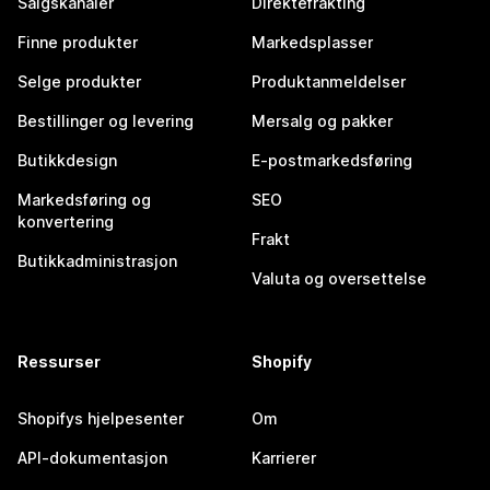
Salgskanaler
Direktefrakting
Finne produkter
Markedsplasser
Selge produkter
Produktanmeldelser
Bestillinger og levering
Mersalg og pakker
Butikkdesign
E-postmarkedsføring
Markedsføring og
SEO
konvertering
Frakt
Butikkadministrasjon
Valuta og oversettelse
Ressurser
Shopify
Shopifys hjelpesenter
Om
API-dokumentasjon
Karrierer