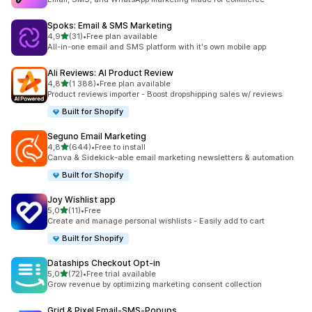
Spoks: Email & SMS Marketing
av 5 stjerner
4,9
(31)
•
Free plan available
Totalt 31 omtaler
All-in-one email and SMS platform with it's own mobile app
Ali Reviews: AI Product Review
av 5 stjerner
4,8
(1 388)
•
Free plan available
Totalt 1388 omtaler
Product reviews importer - Boost dropshipping sales w/ reviews
Built for Shopify
Seguno Email Marketing
av 5 stjerner
4,8
(644)
•
Free to install
Totalt 644 omtaler
Canva & Sidekick-able email marketing newsletters & automation
Built for Shopify
Joy Wishlist app
av 5 stjerner
5,0
(11)
•
Free
Totalt 11 omtaler
Create and manage personal wishlists - Easily add to cart
Built for Shopify
Dataships Checkout Opt‑in
av 5 stjerner
5,0
(72)
•
Free trial available
Totalt 72 omtaler
Grow revenue by optimizing marketing consent collection
Grid & Pixel Email‑SMS‑Popups