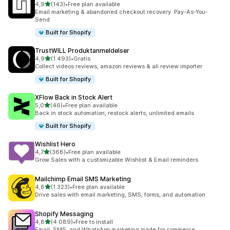
av 5 stjerner
4,9
(143)
•
Free plan available
Totalt 143 omtaler
Email marketing & abandoned checkout recovery. Pay-As-You-
Send
Built for Shopify
TrustWILL Produktanmeldelser
av 5 stjerner
4,9
(1 493)
•
Gratis
Totalt 1493 omtaler
Collect videos reviews, amazon reviews & ali review importer
Built for Shopify
XFlow Back in Stock Alert
av 5 stjerner
5,0
(46)
•
Free plan available
Totalt 46 omtaler
Back in stock automation, restock alerts, unlimited emails
Built for Shopify
Wishlist Hero
av 5 stjerner
4,7
(368)
•
Free plan available
Totalt 368 omtaler
Grow Sales with a customizable Wishlist & Email reminders
Mailchimp Email SMS Marketing
av 5 stjerner
4,8
(1 323)
•
Free plan available
Totalt 1323 omtaler
Drive sales with email marketing, SMS, forms, and automation
Shopify Messaging
av 5 stjerner
4,8
(4 089)
•
Free to install
Totalt 4089 omtaler
Email, SMS, and WhatsApp marketing made for commerce