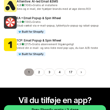
Attentive: AI‑led Email &SMS
ud af 5 stjerner
4,8
(106)
•
Gratis at installere
106 anmeldelser i alt
Sms og e-mail, der hjælper brands med at øge deres ROI
EA • Email Popup & Spin Wheel
ud af 5 stjerner
4,6
(130)
•
Gratis
130 anmeldelser i alt
Skab vækst via e-mail-popup, lykkehjuls-popup og rabat-popup
Built for Shopify
1CP: Email Popup & Spin Wheel
ud af 5 stjerner
4,9
(217)
•
Gratis abonnement tilgængeligt
217 anmeldelser i alt
Udvid din e-mail- og sms-liste med pop-ups, du kan A/B-teste
Built for Shopify
1
2
3
4
17
Vil du tilføje en app?
Prøv Shopify gratis i 3 dage