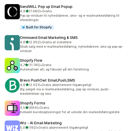
SendWILL Pop up Email Popup
ud af 5 stjerner
4,9
(7.480)
•
Gratis
7480 anmeldelser i alt
Pop op-vinduer til nyhedsbreve, sms- og e-mailmarkedsføring til
tilmeldinger
Built for Shopify
Omnisend Email Marketing & SMS
ud af 5 stjerner
4,8
(2.952)
•
Gratis at installere
2952 anmeldelser i alt
Skab salg med e-mailmarkedsføring, nyhedsbreve, sms og pop op-
vinduer
Shopify Flow
ud af 5 stjerner
4,7
(11.745)
•
Gratis
11745 anmeldelser i alt
Automatiser alt, og fokuser på din forretning
Brevo PushOwl: Email,Push,SMS
ud af 5 stjerner
4,8
(2.021)
•
Gratis abonnement tilgængeligt
2021 anmeldelser i alt
Øg salget via e-mailmarkedsføring, pop op-vinduer, push-
meddelelser og sms
Shopify Forms
ud af 5 stjerner
4,5
(664)
•
Gratis
664 anmeldelser i alt
Indsaml kundeoplysninger for at udvide din markedsføringsliste
Wiz ‑ AI Email Marketing
ud af 5 stjerner
5,0
(192)
•
Gratis abonnement tilgængeligt
192 anmeldelser i alt