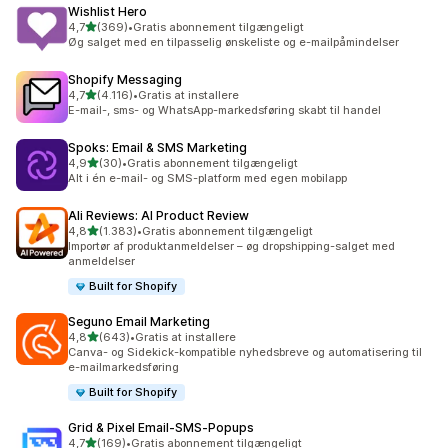
Wishlist Hero
ud af 5 stjerner
4,7
(369)
•
Gratis abonnement tilgængeligt
369 anmeldelser i alt
Øg salget med en tilpasselig ønskeliste og e-mailpåmindelser
Shopify Messaging
ud af 5 stjerner
4,7
(4.116)
•
Gratis at installere
4116 anmeldelser i alt
E-mail-, sms- og WhatsApp-markedsføring skabt til handel
Spoks: Email & SMS Marketing
ud af 5 stjerner
4,9
(30)
•
Gratis abonnement tilgængeligt
30 anmeldelser i alt
Alt i én e-mail- og SMS-platform med egen mobilapp
Ali Reviews: AI Product Review
ud af 5 stjerner
4,8
(1.383)
•
Gratis abonnement tilgængeligt
1383 anmeldelser i alt
Importør af produktanmeldelser – øg dropshipping-salget med
anmeldelser
Built for Shopify
Seguno Email Marketing
ud af 5 stjerner
4,8
(643)
•
Gratis at installere
643 anmeldelser i alt
Canva- og Sidekick-kompatible nyhedsbreve og automatisering til
e-mailmarkedsføring
Built for Shopify
Grid & Pixel Email‑SMS‑Popups
ud af 5 stjerner
4,7
(169)
•
Gratis abonnement tilgængeligt