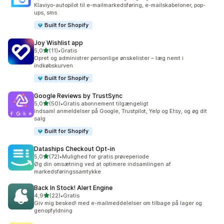
169 anmeldelser i alt
Klaviyo-autopilot til e-mailmarkedsføring, e-mailskabeloner, pop-
ups, sms
Built for Shopify
Joy Wishlist app
ud af 5 stjerner
5,0
(11)
•
Gratis
11 anmeldelser i alt
Opret og administrer personlige ønskelister – læg nemt i
indkøbskurven
Built for Shopify
Google Reviews by TrustSync
ud af 5 stjerner
5,0
(50)
•
Gratis abonnement tilgængeligt
50 anmeldelser i alt
Indsaml anmeldelser på Google, Trustpilot, Yelp og Etsy, og øg dit
salg
Built for Shopify
Dataships Checkout Opt‑in
ud af 5 stjerner
5,0
(72)
•
Mulighed for gratis prøveperiode
72 anmeldelser i alt
Øg din omsætning ved at optimere indsamlingen af
markedsføringssamtykke
Back In Stock! Alert Engine
ud af 5 stjerner
4,9
(22)
•
Gratis
22 anmeldelser i alt
Giv mig besked! med e-mailmeddelelser om tilbage på lager og
genopfyldning