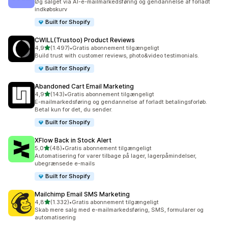
Øg salget via AI-e-mailmarkedsføring og gendannelse af forladt
indkøbskurv
Built for Shopify
CWILL(Trustoo) Product Reviews
ud af 5 stjerner
4,9
(1.497)
•
Gratis abonnement tilgængeligt
1497 anmeldelser i alt
Build trust with customer reviews, photo&video testimonials.
Built for Shopify
Abandoned Cart Email Marketing
ud af 5 stjerner
4,9
(143)
•
Gratis abonnement tilgængeligt
143 anmeldelser i alt
E-mailmarkedsføring og gendannelse af forladt betalingsforløb.
Betal kun for det, du sender.
Built for Shopify
XFlow Back in Stock Alert
ud af 5 stjerner
5,0
(48)
•
Gratis abonnement tilgængeligt
48 anmeldelser i alt
Automatisering for varer tilbage på lager, lagerpåmindelser,
ubegrænsede e-mails
Built for Shopify
Mailchimp Email SMS Marketing
ud af 5 stjerner
4,8
(1.332)
•
Gratis abonnement tilgængeligt
1332 anmeldelser i alt
Skab mere salg med e-mailmarkedsføring, SMS, formularer og
automatisering