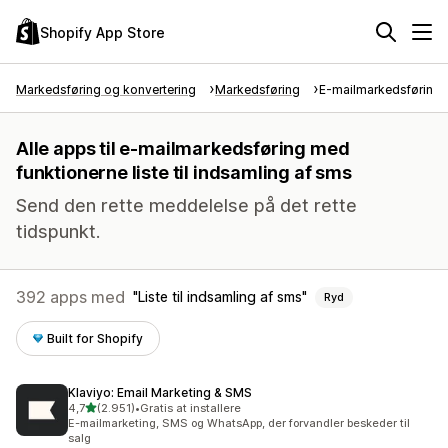
Shopify App Store
Markedsføring og konvertering
Markedsføring
E-mailmarkedsføring
Alle apps til e-mailmarkedsføring med
funktionerne liste til indsamling af sms
Send den rette meddelelse på det rette
tidspunkt.
392 apps med
Liste til indsamling af sms
Ryd
Built for Shopify
Klaviyo: Email Marketing & SMS
ud af 5 stjerner
4,7
(2.951)
•
Gratis at installere
2951 anmeldelser i alt
E-mailmarketing, SMS og WhatsApp, der forvandler beskeder til
salg